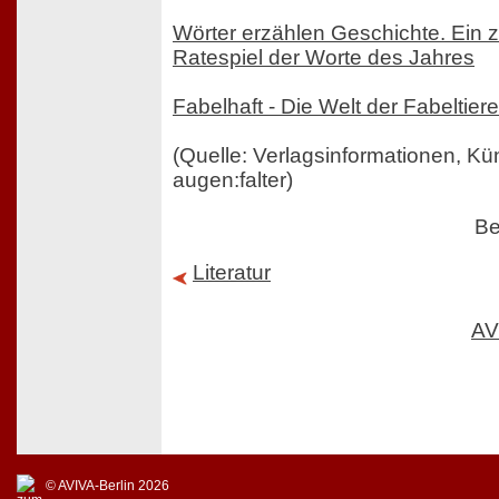
Wörter erzählen Geschichte. Ein z
Ratespiel der Worte des Jahres
Fabelhaft - Die Welt der Fabeltiere
(Quelle: Verlagsinformationen, K
augen:falter)
Be
Literatur
AV
© AVIVA-Berlin 2026