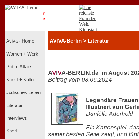
.
P
R
.
AVIVA-Berlin > Literatur
Aviva - Home
Women + Work
Public Affairs
A
V
I
V
A-BERLIN.de im August 20
Beitrag vom 08.09.2014
Kunst + Kultur
Jüdisches Leben
Legendäre Frauen:
Literatur
Illustriert von Ger
Daniélle Aderhold
Interviews
Ein Kartenspiel, da
Sport
seiner besten Seite zeigt, und fün