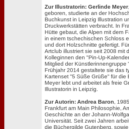
Zur Illustratorin: Gerlinde Meyer
geboren, studierte an der Hochsch
Buchkunst in Leipzig Illustration un
Druckwerkstätten verbracht. In Fra
Hütte gebaut, die Alpen mit dem
in einem tschechischen Schloss e
und dort Holzschnitte gefertigt. F
Artclub illustriert sie seit 2008 mit
Kolleginnen den "Pin-Up-Kalender
Mitglied der Künstlerinnengruppe 
Frühjahr 2014 gestaltete sie das 
Kartenset "5 Süße Grüße" für die 
Meyer lebt und arbeitet als freie G
Illustratorin in Leipzig.
Zur Autorin: Andrea Baron
, 1985
Frankfurt am Main Philosophie, Am
Geschichte an der Johann-Wolfg
Universität. Seit zwei Jahren arbeit
die Büchergilde Gutenberg, sowie 