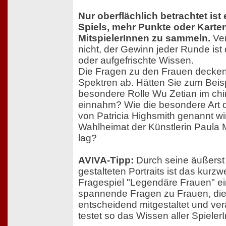
Nur oberflächlich betrachtet ist 
Spiels, mehr Punkte oder Karten
MitspielerInnen zu sammeln.
Ver
nicht, der Gewinn jeder Runde is
oder aufgefrischte Wissen.
Die Fragen zu den Frauen decken 
Spektren ab. Hätten Sie zum Beis
besondere Rolle Wu Zetian im ch
einnahm? Wie die besondere Art 
von Patricia Highsmith genannt w
Wahlheimat der Künstlerin Paula
lag?
AVIVA-Tipp:
Durch seine äußerst
gestalteten Portraits ist das kurzwe
Fragespiel "Legendäre Frauen" ein
spannende Fragen zu Frauen, die
entscheidend mitgestaltet und ve
testet so das Wissen aller Spieler