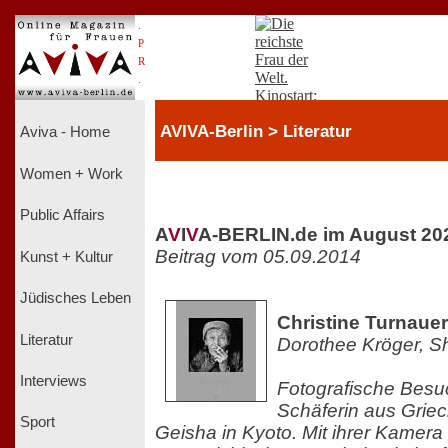
.
P
R
.
AVIVA-Berlin > Literatur
Aviva - Home
Women + Work
Public Affairs
A
V
I
V
A-BERLIN.de im August 20
Beitrag vom 05.09.2014
Kunst + Kultur
Jüdisches Leben
Christine Turnauer
Literatur
Dorothee Kröger, S
Interviews
Fotografische Besuc
Schäferin aus Griec
Sport
Geisha in Kyoto. Mit ihrer Kamera 