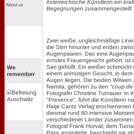
österreichische Künstlerin ein kra
About us
Begegnungen zusammengestellt.
Zwei weiße, ungleichmäßige Linie
die Stirn hinunter und enden zwi
Augenpaaren. Das eine Augenpaa
ernstes Frauengesicht gehört, ist
Sari gehüllt. Ein weißer schmückt 
We
einem anmutigen Gesicht, in dem
remember
Augen liegen. Die beiden Witwen 
Namita, gehören zu den
"coup de
Fotografin Christine Turnauer. In 
"Presence", führt die Künstlerin n
Hatje Cantz Verlag erschienenen
diesmal rund 80 intensive Momen
verschiedener Länder zusammen. 
Fotograf Frank Horvat, dem Turna
Paris assistierte, beschreibt sie a