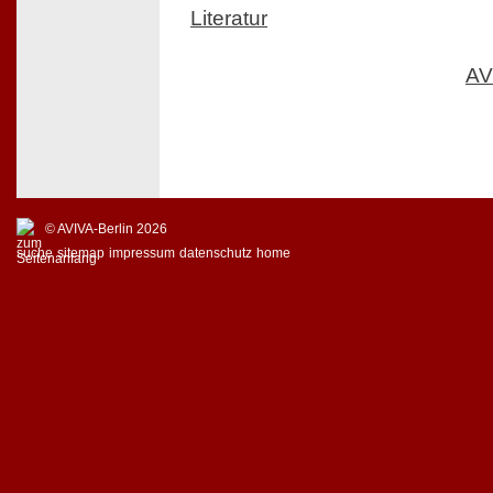
Literatur
AV
© AVIVA-Berlin 2026
suche
sitemap
impressum
datenschutz
home