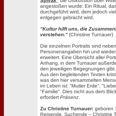
Spivak"
die Diskussion über Wit
angestoßen wurde: Ein Ritual, das
durchgeführt wird, dem jedoch vie
entgegen gebracht wird.
"Kultur hilft uns, die Zusammen
verstehen."
(Christine Turnauer)
Die einzelnen Portraits sind neben
Personenangaben hin und wieder 
erweitert. Eine Übersicht aller Portr
Anhang, in dem Turnauer außerd
den jeweiligen Begegnungen gibt.
Aus den begleitenden Texten krista
was den hier versammelten Mens
im Leben ist: "Mutter Erde", "Liebe
"Familie". Dies nicht aus dem Blick
erfordert
Präsenz
.
Zu Christine Turnauer:
geboren 1
Reisende, Suchende – Christine Tur