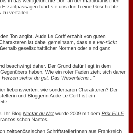
 bis in das weißgetünchte Dorf an der marokkanischen
en Erzählpassagen führt sie uns durch eine Geschichte
 zu verfallen.
den Ton angibt. Aude Le Corff erzählt von guten
n Charakteren ist dabei gemeinsam, dass sie
ver-rückt
ßerhalb gesellschaftlicher Normen oder sind ganz
nd beschwingt daher. Der Grund dafür liegt in dem
es Gegenübers haben. Wie ein roter Faden zieht sich daher
 Herzen siehst du gut. Das Wesentliche..."
ier liebenswerten, wie sonderbaren Charakteren? Der
tellerin und Bloggerin Aude Le Corff ist ein
ite.
e. Ihr Blog
Nectar du Net
wurde 2009 mit dem
Prix ELLE
 französischen Nantes.
n zeitgenössischen SchriftstellerInnen aus Frankreich