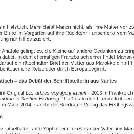
in Halstuch. Mehr bleibt Manon nicht, als ihre Mutter vor 
r Birke im Vorgarten auf ihre Rückkehr - unbemerkt vom Vate
ng nur hilflos zusieht.
 Anatole gelingt es, die Kleine auf andere Gedanken zu br
hm dabei. In dem ehemaligen Französischlehrer findet Manon 
arauf ein rätselhafter Brief der Mutter aus Marokko eintrifft,
benteuerliche Reise quer durch Europa beginnt.
tisch – das Debüt der Schriftstellerin aus Nantes
 im Original
Les arbres voyagent la nuit
- 2013 in Frankreich
ektion in Sachen Hoffnung."
hieß es in den Literaturkritik
 Im März 2014 brachte der
Suhrkamp Verlag
das Erstlingswe
en
die rätselhafte Tante Sophie, ein liebeskranker Vater und M