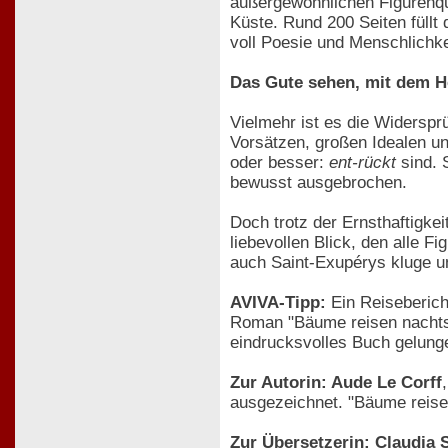
außergewöhnlichen Figurenqu
Küste. Rund 200 Seiten füllt
voll Poesie und Menschlichkei
Das Gute sehen, mit dem H
Vielmehr ist es die Widerspr
Vorsätzen, großen Idealen un
oder besser:
ent-rückt
sind. 
bewusst ausgebrochen.
Doch trotz der Ernsthaftigke
liebevollen Blick, den alle F
auch Saint-Exupérys kluge u
AVIVA-Tipp:
Ein Reiseberich
Roman "Bäume reisen nachts" i
eindrucksvolles Buch gelunge
Zur Autorin: Aude Le Corff
ausgezeichnet. "Bäume reisen
Zur Übersetzerin: Claudia S