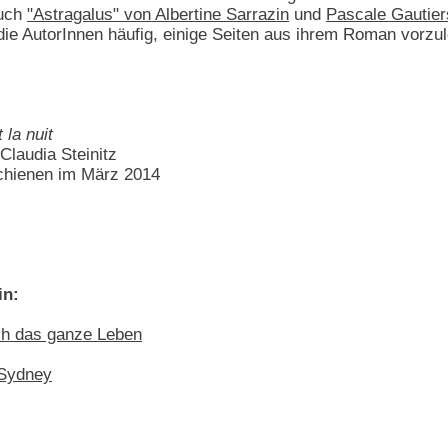
auch
"Astragalus" von Albertine Sarrazin
und
Pascale Gautier
sie die AutorInnen häufig, einige Seiten aus ihrem Roman vo
 la nuit
laudia Steinitz
schienen im März 2014
in:
ch das ganze Leben
 Sydney