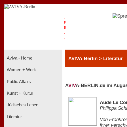
.
.
.
P
R
.
.
.
AVIVA-Berlin > Literatur
Aviva - Home
Women + Work
Public Affairs
A
V
I
V
A-BERLIN.de im Augus
Kunst + Kultur
Aude Le Cor
Jüdisches Leben
Philippa Sch
Literatur
Von Frankrei
ihrer versch