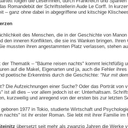
artett folgen die LeserInnen, durch Frankreich und Spanien
 das Romandebüt der Schriftstellerin Aude Le Corff. In kurz
t – ganz ohne dabei in abgegriffene und kitschige Klischees
erzen
üchlichkeit des Menschen, die in der Geschichte von Manon 
d den inneren Konflikten, die sie ins Wanken bringen. Ihre
Sie mussten ihren angestammten Platz verlassen, stehen au
it der Thematik – "Bäume reisen nachts" kommt leichtfüßig u
iguren auf die Makel, Eigenarten und ja, auch die Fehler ihr
nd poetische Erkenntnis durch die Geschichte:
"Nur mit dem
t? Die Aufzeichnungen einer Suche? Oder das Porträt von v
st all dies – vor allem jedoch ist er: Unterhaltsam. Schrifts
n, kurzweilig und anregend von der ersten bis zur letzten Se
, geboren 1977 in Tokio, studierte Wirtschaft und Psychologi
 nachts" ist ihr erster Roman. Sie lebt mit ihrer Familie im
teinitz
übersetzt seit mehr als zwanzig Jahren die Werke vo