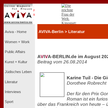
.
P
R
.
AVIVA-Berlin > Literatur
Aviva - Home
Women + Work
Public Affairs
A
V
I
V
A-BERLIN.de im August 20
Beitrag vom 26.08.2014
Kunst + Kultur
Jüdisches Leben
Karine Tuil - Die G
Literatur
Dorothee Robrecht
Interviews
Der für den Prix Go
Roman ist ein furio
Sport
über das Frankreich von heute – 