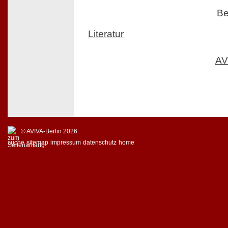
Be
Literatur
AV
© AVIVA-Berlin 2026
suche
sitemap
impressum
datenschutz
home