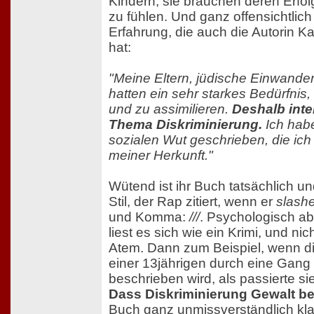
Kindern, sie brauchen deren Erfolg,
zu fühlen. Und ganz offensichtlich 
Erfahrung, die auch die Autorin K
hat:
"Meine Eltern, jüdische Einwander
hatten ein sehr starkes Bedürfnis, 
und zu assimilieren.
Deshalb inte
Thema Diskriminierung.
Ich habe
sozialen Wut geschrieben, die ich
meiner Herkunft."
Wütend ist ihr Buch tatsächlich und
Stil, der Rap zitiert, wenn er
slash
und Komma:
///
. Psychologisch a
liest es sich wie ein Krimi, und nic
Atem. Dann zum Beispiel, wenn d
einer 13jährigen durch eine Gang
beschrieben wird, als passierte sie
Dass Diskriminierung Gewalt b
Buch ganz unmissverständlich kl