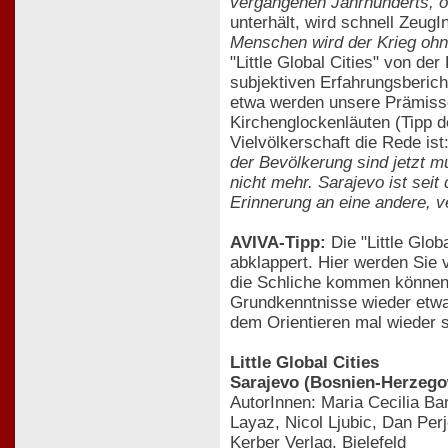
vergangenen Jahrhunderts, o
unterhält, wird schnell Zeug
Menschen wird der Krieg ohn
"Little Global Cities" von d
subjektiven Erfahrungsberic
etwa werden unsere Prämiss
Kirchenglockenläuten (Tipp 
Vielvölkerschaft die Rede ist
der Bevölkerung sind jetzt m
nicht mehr. Sarajevo ist seit
Erinnerung an eine andere, v
AVIVA-Tipp:
Die "Little Glo
abklappert. Hier werden Sie 
die Schliche kommen können. 
Grundkenntnisse wieder etwa
dem Orientieren mal wieder sc
Little Global Cities
Sarajevo (Bosnien-Herzego
AutorInnen: Maria Cecilia Ba
Layaz, Nicol Ljubic, Dan Perj
Kerber Verlag, Bielefeld