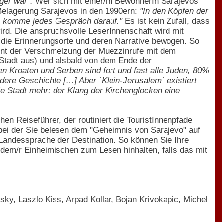
ger war".
Wer sich mit einer/m BewohnerIn Sarajevos
 Belagerung Sarajevos in den 1990ern:
"In den Köpfen der
d, komme jedes Gespräch darauf."
Es ist kein Zufall, dass
wird. Die anspruchsvolle LeserInnenschaft wird mit
die Erinnerungsorte und deren Narrative bewogen. So
nt der Verschmelzung der Muezzinrufe mit dem
Stadt aus) und alsbald von dem Ende der
n Kroaten und Serben sind fort und fast alle Juden, 80%
ndere Geschichte […] Aber ´Klein-Jerusalem´ existiert
lle Stadt mehr: der Klang der Kirchenglocken eine
hen Reiseführer, der routiniert die TouristInnenpfade
 bei der Sie belesen dem "Geheimnis von Sarajevo" auf
 Landessprache der Destination. So können Sie Ihre
em/r Einheimischen zum Lesen hinhalten, falls das mit
sky, Laszlo Kiss, Arpad Kollar, Bojan Krivokapic, Michel