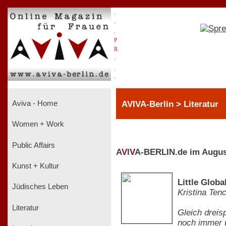
.
.
.
P
R
.
.
.
AVIVA-Berlin > Literatur
Aviva - Home
Women + Work
Public Affairs
A
V
I
V
A-BERLIN.de im Augus
Kunst + Kultur
Little Glob
Jüdisches Leben
Kristina Tenc
Literatur
Gleich dreis
noch immer u