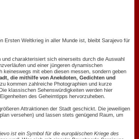
rsten Weltkrieg in aller Munde ist, bleibt Sarajevo für
und charakterisiert sich einerseits durch die Auswahl
renzverläufen und einer jüngeren dynamischen
sich keineswegs mit eben diesen messen, sondern geben
tadt, die mithilfe von Anekdoten, Gedichten und
zu kommen zahlreiche Photographien und kurze
Die klassischen Sehenswürdigkeiten werden hier
 Eigenheiten des Geheimtipps hervorzuheben.
rößeren Attraktionen der Stadt geschickt. Die jeweiligen
adtplan versehen) und lassen stets genügend Raum, um
jevo ist ein Symbol für die europäischen Kriege des