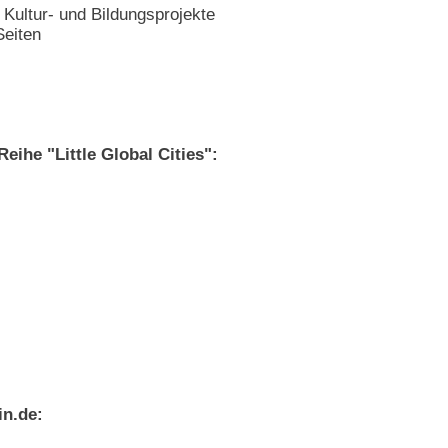
 Kultur- und Bildungsprojekte
Seiten
eihe "Little Global Cities":
in.de: