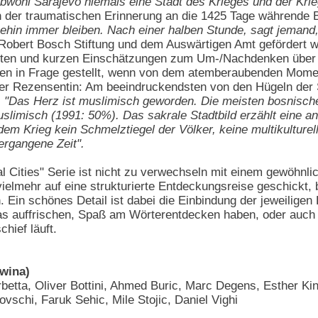
bwohl Sarajevo niemals eine Stadt des Krieges und der Krie
In der traumatischen Erinnerung an die 1425 Tage währende
ehin immer bleiben. Nach einer halben Stunde, sagt jeman
er Robert Bosch Stiftung und dem Auswärtigen Amt gefördert 
hten und kurzen Einschätzungen zum Um-/Nachdenken über 
en in Frage gestellt, wenn von dem atemberaubenden Mome
der Rezensentin: Am beeindruckendsten von den Hügeln der 
:
"Das Herz ist muslimisch geworden. Die meisten bosnische
uslimisch (1991: 50%). Das sakrale Stadtbild erzählt eine a
 dem Krieg kein Schmelztiegel der Völker, keine multikulture
ergangene Zeit".
bal Cities" Serie ist nicht zu verwechseln mit einem gewöhnlic
vielmehr auf eine strukturierte Entdeckungsreise geschickt,
Ein schönes Detail ist dabei die Einbindung der jeweiligen
s auffrischen, Spaß am Wörterentdecken haben, oder auch d
hief läuft.
wina)
rbetta, Oliver Bottini, Ahmed Buric, Marc Degens, Esther Kin
ovschi, Faruk Sehic, Mile Stojic, Daniel Vighi