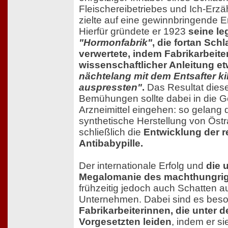
Fleischereibetriebes und Ich-Erz
zielte auf eine gewinnbringende 
Hierfür gründete er 1923
seine l
"Hormonfabrik"
, die fortan Schl
verwertete, indem Fabrikarbeite
wissenschaftlicher Anleitung e
nächtelang mit dem Entsafter k
auspressten"
.
Das Resultat diese
Bemühungen sollte dabei in die G
Arzneimittel eingehen: so gelang 
synthetische Herstellung von Östr
schließlich die
Entwicklung der r
Antibabypille.
Der internationale Erfolg und
die 
Megalomanie des machthungri
frühzeitig jedoch auch Schatten a
Unternehmen. Dabei sind es beso
Fabrikarbeiterinnen, die unter 
Vorgesetzten leiden
, indem er s