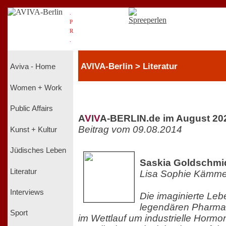
.
P
R
.
AVIVA-Berlin > Literatur
Aviva - Home
Women + Work
Public Affairs
A
V
I
V
A-BERLIN.de im August 20
Beitrag vom 09.08.2014
Kunst + Kultur
Jüdisches Leben
Saskia Goldschmid
Literatur
Lisa Sophie Kämme
Interviews
Die imaginierte Le
legendären Pharma
Sport
im Wettlauf um industrielle Horm