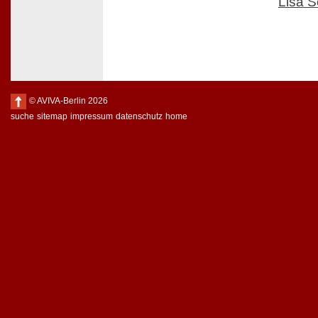
Lisa 
© AVIVA-Berlin 2026
suche
sitemap
impressum
datenschutz
home