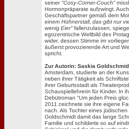
seiner
"Cosy-Corner-Couch"
missb
Hormonpräparate aufzwingt. Auch
Geschäftspartner gemäß dem Mo
einem Hühnerstall, das gibt nur vi
wenig Eier"
fallenzulassen, spiegelt
egozentrische Weltbild des Protag
wider, dessen Stimme im vorlieg
äußerst provozierende Art und We
spricht.
Zur Autorin: Saskia Goldschmid
Amsterdam, studierte an der Kuns
neben ihrer Tätigkeit als Schriftstel
ihrer Geburtsstadt als Theaterpro
Schauspiellehrerin für Kinder. In 
Debütroman "Um jeden Preis glüc
2011 zeichnete sie ihre eigene Fa
nach. Als Tochter eines jüdischen
Goldschmidt damit das lange Sch
Familie und schilderte so auf ein