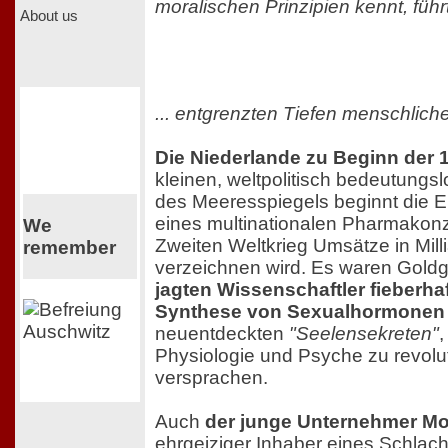
moralischen Prinzipien kennt, führt 
About us
... entgrenzten Tiefen menschlic
Die Niederlande zu Beginn der 
kleinen, weltpolitisch bedeutungs
des Meeresspiegels beginnt die E
eines multinationalen Pharmakon
We
Zweiten Weltkrieg Umsätze in Mil
remember
verzeichnen wird. Es waren Goldg
jagten Wissenschaftler fieberhaf
Synthese von Sexualhormonen
neuentdeckten
"Seelensekreten"
,
Physiologie und Psyche zu revolu
versprachen.
Auch
der junge Unternehmer M
ehrgeiziger Inhaber eines Schlach