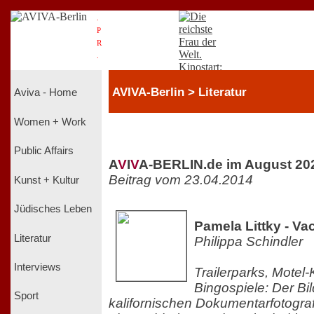
.
P
R
.
AVIVA-Berlin > Literatur
Aviva - Home
Women + Work
Public Affairs
A
V
I
V
A-BERLIN.de im August 20
Beitrag vom 23.04.2014
Kunst + Kultur
Jüdisches Leben
Pamela Littky - V
Literatur
Philippa Schindler
Interviews
Trailerparks, Motel-
Bingospiele: Der Bi
Sport
kalifornischen Dokumentarfotografi