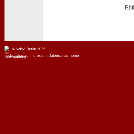
Phi
© AVIVA-Berlin 2026
suche
sitemap
impressum
datenschutz
home