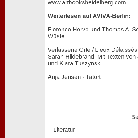
www.artbooksheidelberg.com
Weiterlesen auf AVIVA-Berlin:
Florence Hervé und Thomas A. Sc
Wüste
Verlassene Orte / Lieux Délaissés
Sarah Hildebrand. Mit Texten vo
und Klara Tuszynski
Anja Jensen - Tatort
Be
Literatur