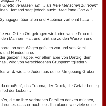
 Gequälten".
 Ghetto verlassen, um ... als freie Menschen zu leben"
Einen. Jemand sagt jedoch auch:
"Man kann Gott auf
Synagogen überfallen und Rabbiner verhöhnt hatte –,
fte von Ort zu Ort getragen wird, eine weise Frau mit
bt den Männern Halt und führt sie zu den Wurzeln und
eportation vom Wagen gefallen war und von Kamil
als und Handschuhe.
on der ganzen Truppe, vor allem aber von Danzig, dem
chael, wird von verschiedenen Gruppenmitgliedern
cht los wird, wie alle Juden aus seiner Umgebung Gruben
 da draußen", das Trauma, der Druck, die Gefahr besiegt
Tod der Lieben...
pfer, die an ihre verlorenen Familien denken müssen,
runter, dass er noch lebt. Ihn plagen wie viele seiner