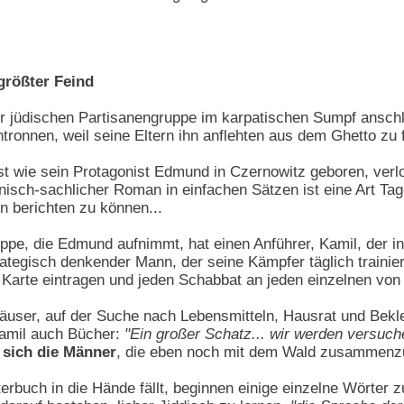
größter Feind
er jüdischen Partisanengruppe im karpatischen Sumpf anschlie
tronnen, weil seine Eltern ihn anflehten aus dem Ghetto zu f
ist wie sein Protagonist Edmund in Czernowitz geboren, verl
onisch-sachlicher Roman in einfachen Sätzen ist eine Art T
n berichten zu können...
e, die Edmund aufnimmt, hat einen Anführer, Kamil, der in 
ategisch denkender Mann, der seine Kämpfer täglich trainiere
 Karte eintragen und jeden Schabbat an jeden einzelnen von ih
äuser, auf der Suche nach Lebensmitteln, Hausrat und Bekle
Kamil auch Bücher:
"Ein großer Schatz... wir werden versuch
 sich die Männer
, die eben noch mit dem Wald zusammen
erbuch in die Hände fällt, beginnen einige einzelne Wörter 