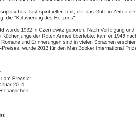
osophisches, fast spiritueller Text, der das Gute in Zeiten 
, die "Kultivierung des Herzens".
ld
wurde 1932 in Czernowitz geboren. Nach Verfolgung und Kr
 Küchenjunge der Roten Armee überlebte, kam er 1946 nach P
n Romane und Erinnerungen sind in vielen Sprachen erschien
Preises, wurde 2013 für den Man Booker International Prize 
r
rjam Pressler
Januar 2014
Lesebändchen
in:
"