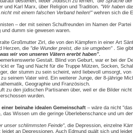
arauf bestehen, lieber Jiddisch zu lernen,
"die Sprache der
er und Karl Marx, über Religion und Tradition.
"Wir haben das
nicht mit einem falschen Verband heilen!"
wehren sich die 
isten – der mit seinen Schulfreunden im Namen der Partei 
ig und dumm sie gewesen waren.
ralte Großmutter Zirl, die von den Kämpfern in einer Art Sän
d Herzen, die
"die Wunder preist, die sie umgeben"
. Sie gi
was wir von unseren Vätern ererbt haben"
.
emerkenswerte Gestalt. Blind von Geburt, war er bei der D
trickt er Tag und Nacht für die Truppe Mützen, Socken, Sch
riger, der stumm zu sein scheint, wird liebevoll umsorgt, v
zu seinem Vater wird. Ein weiterer Junge, der 8-jährige Mi
 Mathematik, Geographie und Französisch.
äuft zu den jüdischen Partisanen über, weil er die Bilder ni
 erschossen wurden.
d einer beinahe idealen Gemeinschaft
– wäre da nicht "das
e, das Wissen um die geringe Überlebenschance und um den 
er unser schlimmsten Feinde"
, die Depression, einzelne Käm
eidet an Depressionen. Auch Edmund quält sich und leidet da