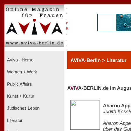
.
.
.
P
R
.
.
.
AVIVA-Berlin > Literatur
Aviva - Home
Women + Work
Public Affairs
A
V
I
V
A-BERLIN.de im Augus
Kunst + Kultur
Aharon Appe
Jüdisches Leben
Judith Kessl
Literatur
Aharon Appel
über das Gut