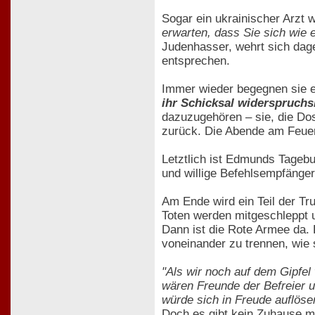
Sogar ein ukrainischer Arzt 
erwarten, dass Sie sich wie e
Judenhasser, wehrt sich dag
entsprechen.
Immer wieder begegnen sie 
ihr Schicksal widerspruchs
dazuzugehören – sie, die Dost
zurück. Die Abende am Feuer
Letztlich ist Edmunds Tageb
und willige Befehlsempfänger
Am Ende wird ein Teil der Tr
Toten werden mitgeschleppt 
Dann ist die Rote Armee da.
voneinander zu trennen, wie
"Als wir noch auf dem Gipfel 
wären Freunde der Befreier 
würde sich in Freude auflöse
Doch es gibt kein Zuhause me