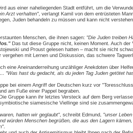
wird aus einer naheliegenden Stadt entführt, um die Verwun
in Arzt verhalten"
, verlangt Kamil von dem entrüsteten Mann.
egen, Juden behandeln zu müssen und kann nicht verstehen
erstaunten Menschen, die ihnen sagen:
"Die Juden treiben H
los."
Das tut diese Gruppe nicht, keinen Moment. Auch der 
ojewski und Proust gelesen hatten – macht sie nicht schwach,
 vergehen mit Lernen und Diskussion, das schwere Tagwerk
uch eine Aneinanderreihung unzähliger Anekdoten über Helfe
...
"Was hast du gedacht, als du jeden Tag Juden getötet has
uppe bei einem Angriff der Deutschen kurz vor "Toresschluss
und am Fuße einer Pappel begraben.
 Die Gruppe kann ihr letztes Versteck auf dem Berg verlas
 symbiotische siamesische Viellinge sind sie zusammengewa
waren, hatten wir geglaubt"
, schreibt Edmund,
"unser Leben
und würden Menschen begrüßen, die aus den Lagern kämen, 
n"
.
hr und auch der Antisemitismus bleibt Ihnen nach der Befr