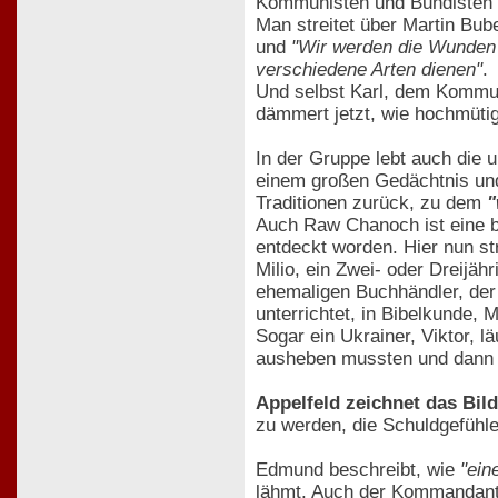
Kommunisten und Bundisten d
Man streitet über Martin Bub
und
"Wir werden die Wunden 
verschiedene Arten dienen"
.
Und selbst Karl, dem Kommun
dämmert jetzt, wie hochmüt
In der Gruppe lebt auch die u
einem großen Gedächtnis un
Traditionen zurück, zu dem
"
Auch Raw Chanoch ist eine b
entdeckt worden. Hier nun s
Milio, ein Zwei- oder Dreijäh
ehemaligen Buchhändler, der 
unterrichtet, in Bibelkunde,
Sogar ein Ukrainer, Viktor, l
ausheben mussten und dann
Appelfeld zeichnet das Bil
zu werden, die Schuldgefühl
Edmund beschreibt, wie
"ein
lähmt. Auch der Kommandant l