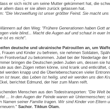
ass er sich nicht um seine Mutter gekümmert hat, die schwe
vor allem dass er sie allein zurück gelassen hat.
hm:
"Die Verzweiflung ist unser größter Feind. Sie macht uns 
en Männern auf den Weg:
"Frühere Generationen haben Gott an 
gen viele blind... Macht die Augen auf und schaut in euer In
e ist es nicht"
.
eifen deutsche und ukrainische Patrouillen an, um Waff
 Frauen und Kinder zu befreien, sie nehmen Soldaten, Spähe
n Frontverlauf zu bekommen. Jubel bei der Niederlage der
 immer bringen die Deutschen jeden Juden um, dessen sie h
ute aus den Zügen retten könne, sind krank und entkräftet,
el werden knapp und die Überlebenschancen vieler Entronn
n ist teuer, das Leben ist heilig, und wir werden uns den 
kel, berichtet Edmund, der hier zum Mann reift.
auschenden Menschen aus den Todestransporten:
"Die Welt b
fel ... In den Augen der Feinde waren wir Untermenschen; 
Namen seiner Familie tragen. Wir sind Kinder von Eltern un
rneuern.
"
Sachor. Tikkun Olam.