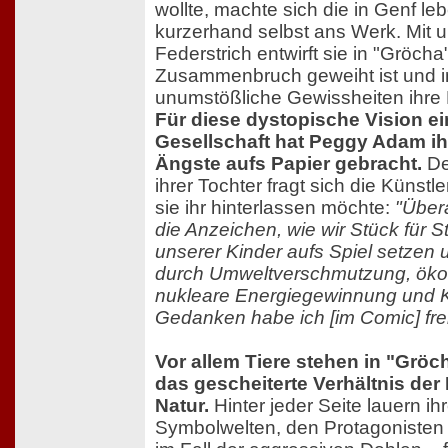
wollte, machte sich die in Genf l
kurzerhand selbst ans Werk. Mit
Federstrich entwirft sie in "Gröcha
Zusammenbruch geweiht ist und in
unumstößliche Gewissheiten ihre 
Für diese dystopische Vision e
Gesellschaft hat Peggy Adam ih
Ängste aufs Papier gebracht.
De
ihrer Tochter fragt sich die Künstle
sie ihr hinterlassen möchte:
"Über
die Anzeichen, wie wir Stück für S
unserer Kinder aufs Spiel setzen u
durch Umweltverschmutzung, ökol
nukleare Energiegewinnung und K
Gedanken habe ich [im Comic] fre
Vor allem Tiere stehen in "Gröch
das gescheiterte Verhältnis de
Natur.
Hinter jeder Seite lauern ih
Symbolwelten, den Protagonisten M