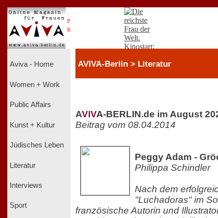
.
P
R
.
AVIVA-Berlin > Literatur
Aviva - Home
Women + Work
Public Affairs
A
V
I
V
A-BERLIN.de im August 20
Beitrag vom 08.04.2014
Kunst + Kultur
Jüdisches Leben
Peggy Adam - Grö
Literatur
Philippa Schindler
Interviews
Nach dem erfolgrei
"Luchadoras" im So
Sport
französische Autorin und Illustrator