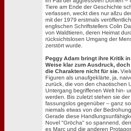
im Fall der aggressiven Dohlen – f
Tiere am Ende der Geschichte sch
verlassen, weckt dies nur allzu de
mit der 1979 erstmals veröffentli
englischen Schriftstellers Colin 
von Waldtieren, deren Heimat dur
rücksichtslosen Umgang der Mens
zerstört wurde.
Peggy Adam bringt ihre Kritik i
Weise klar zum Ausdruck, doch 
die Charaktere nicht für sie.
Viel
Figuren als unaufgeklärte, ja, nai
zurück, die von den chaotischen 
Untergang begriffenen Welt hin- u
werden. Bis zuletzt stehen sie de
fassungslos gegenüber – ganz so, 
niemals etwas von der Bedrohung
Gerade diese Handlungsunfähigke
Novel "Gröcha" so spannend, denn 
es Marc und die anderen Protagon