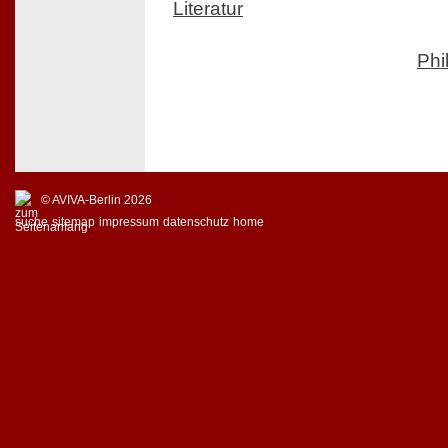
Literatur
Phi
© AVIVA-Berlin 2026
suche
sitemap
impressum
datenschutz
home