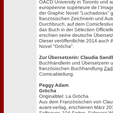
OACD University in Toronto und a
européenne supérieure de l`Image
der Graphic Novel "Luchadoras" g
französischen Zeichnerin und Aut
Durchbruch, auf dem Comicfestiv
das Buch in der Sélection Officiel
erschien seine deutsche Überset
Dieser veröffentlichte 2014 auch 
Novel "Gröcha".
Zur Übersetzerin: Claudia Sand
Buchhändlerin und Übersetzerin un
französischen Buchhandlung
Zad
Comicabteilung.
Peggy Adam
Gröcha
Originaltitel: La Gröcha
Aus dem Französischen von Clau
avant-verlag, erschienen März 20
Softcover, 104 Seiten, Schwarz-W