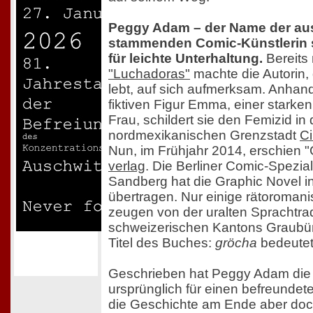
Peggy Adam – der Name der aus
stammenden Comic-Künstlerin s
für leichte Unterhaltung.
Bereits 
"Luchadoras"
machte die Autorin, 
lebt, auf sich aufmerksam. Anhand 
fiktiven Figur Emma, einer stark
Frau, schildert sie den Femizid in 
nordmexikanischen Grenzstadt
C
Nun, im Frühjahr 2014, erschien 
verlag
. Die Berliner Comic-Spezial
Sandberg hat die Graphic Novel 
übertragen. Nur einige rätoroma
zeugen von der uralten Sprachtrad
schweizerischen Kantons Graubü
Titel des Buches:
gröcha
bedeute
Geschrieben hat Peggy Adam die
ursprünglich für einen befreundeten
die Geschichte am Ende aber doc