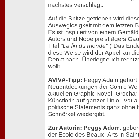
nächstes verschlägt.
Auf die Spitze getrieben wird diese
Ausweglosigkeit mit dem letzten B
Es ist inspiriert von einem Gemäl
Autors und Nobelpreisträgers Gao
Titel
"La fin du monde"
("Das Ende 
diese Weise wird der Appell an di
Denkt nach. Überlegt euch rechtzei
wollt.
AVIVA-Tipp:
Peggy Adam gehört n
Neuentdeckungen der Comic-Welt.
aktuellen Graphic Novel "Gröcha" 
Künstlerin auf ganzer Linie - vor a
politische Statements ganz ohne
Schnörkel wiedergibt.
Zur Autorin: Peggy Adam
, gebor
der Ecole des Beaux–Arts in Saint