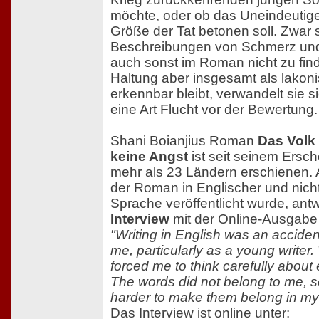
möchte, oder ob das Uneindeutig
Größe der Tat betonen soll. Zwar s
Beschreibungen von Schmerz und
auch sonst im Roman nicht zu fi
Haltung aber insgesamt als lakonis
erkennbar bleibt, verwandelt sie si
eine Art Flucht vor der Bewertung.
Shani Boianjius Roman
Das Volk 
keine Angst
ist seit seinem Ersch
mehr als 23 Ländern erschienen. 
der Roman in Englischer und nicht
Sprache veröffentlicht wurde, antw
Interview
mit der Online-Ausgabe
"Writing in English was an accident,
me, particularly as a young writer. 
forced me to think carefully about
The words did not belong to me, s
harder to make them belong in my 
Das Interview ist online unter: