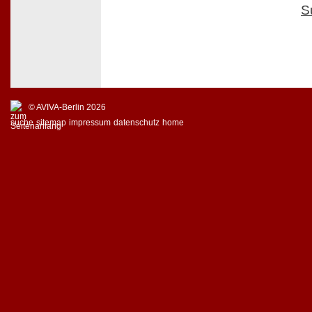
S
© AVIVA-Berlin 2026
suche
sitemap
impressum
datenschutz
home