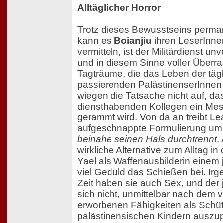
Alltäglicher Horror
Trotz dieses Bewusstseins perma
kann es
Boianjiu
ihren LeserInne
vermitteln, ist der Militärdienst unv
und in diesem Sinne voller Überr
Tagträume, die das Leben der täg
passierenden PalästinenserInnen
wiegen die Tatsache nicht auf, d
diensthabenden Kollegen ein Mes
gerammt wird. Von da an treibt Lea
aufgeschnappte Formulierung um
beinahe seinen Hals durchtrennt
.
wirkliche Alternative zum Alltag in
Yael als Waffenausbilderin einem 
viel Geduld das Schießen bei. Irg
Zeit haben sie auch Sex, und der 
sich nicht, unmittelbar nach dem 
erworbenen Fähigkeiten als Schü
palästinensischen Kindern auszu