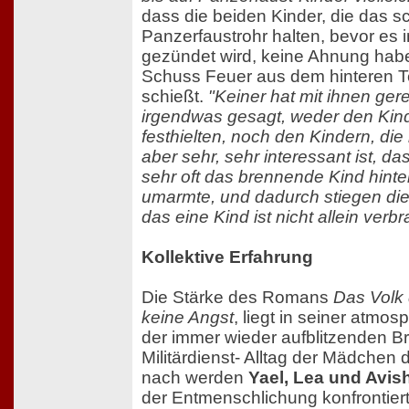
dass die beiden Kinder, die das 
Panzerfaustrohr halten, bevor es i
gezündet wird, keine Ahnung hab
Schuss Feuer aus dem hinteren Te
schießt.
"Keiner hat mit ihnen gere
irgendwas gesagt, weder den Kind
festhielten, noch den Kindern, die 
aber sehr, sehr interessant ist, d
sehr oft das brennende Kind hint
umarmte, und dadurch stiegen die
das eine Kind ist nicht allein verbr
Kollektive Erfahrung
Die Stärke des Romans
Das Volk 
keine Angst
, liegt in seiner atmos
der immer wieder aufblitzenden Bru
Militärdienst- Alltag der Mädchen
nach werden
Yael, Lea und Avis
der Entmenschlichung konfrontier