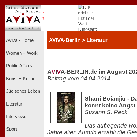
.
P
R
.
AVIVA-Berlin > Literatur
Aviva - Home
Women + Work
Public Affairs
A
V
I
V
A-BERLIN.de im August 20
Beitrag vom 04.04.2014
Kunst + Kultur
Jüdisches Leben
Shani Boianjiu - D
Literatur
kennt keine Angst
Susann S. Reck
Interviews
Das aufregende Ro
Sport
Jahre alten Autorin erzählt die Ge