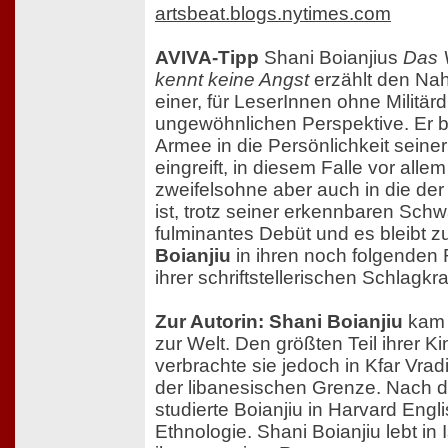
artsbeat.blogs.nytimes.com
AVIVA-Tipp
Shani Boianjius
Das V
kennt keine Angst
erzählt den Nah
einer, für LeserInnen ohne Militär
ungewöhnlichen Perspektive. Er be
Armee in die Persönlichkeit seine
eingreift, in diesem Falle vor alle
zweifelsohne aber auch in die d
ist, trotz seiner erkennbaren Schw
fulminantes Debüt und es bleibt z
Boianjiu
in ihren noch folgenden
ihrer schriftstellerischen Schlagkra
Zur Autorin: Shani Boianjiu
kam 
zur Welt. Den größten Teil ihrer K
verbrachte sie jedoch in Kfar Vra
der libanesischen Grenze. Nach d
studierte Boianjiu in Harvard Engl
Ethnologie. Shani Boianjiu lebt in 