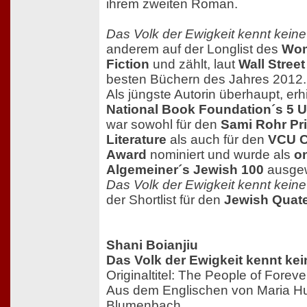
ihrem zweiten Roman.
Das Volk der Ewigkeit kennt keine
anderem auf der Longlist des
Wom
Fiction
und zählt, laut
Wall Street
besten Büchern des Jahres 2012.
Als jüngste Autorin überhaupt, erh
National Book Foundation´s 5 
war sowohl für den
Sami Rohr Pri
Literature
als auch für den
VCU Ca
Award
nominiert und wurde als
o
Algemeiner´s Jewish 100
ausgew
Das Volk der Ewigkeit kennt keine
der Shortlist für den
Jewish Quate
Shani Boianjiu
Das Volk der Ewigkeit kennt ke
Originaltitel: The People of Foreve
Aus dem Englischen von Maria Hu
Blumenbach