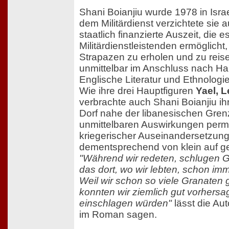
Shani Boianjiu wurde 1978 in Isr
dem Militärdienst verzichtete sie au
staatlich finanzierte Auszeit, die
Militärdienstleistenden ermöglicht
Strapazen zu erholen und zu reis
unmittelbar im Anschluss nach Ha
Englische Literatur und Ethnologie
Wie ihre drei Hauptfiguren
Yael, 
verbrachte auch Shani Boianjiu ih
Dorf nahe der libanesischen Grenz
unmittelbaren Auswirkungen perm
kriegerischer Auseinandersetzung
dementsprechend von klein auf g
"Während wir redeten, schlugen Gr
das dort, wo wir lebten, schon imme
Weil wir schon so viele Granaten g
konnten wir ziemlich gut vorhersa
einschlagen würden"
lässt die Aut
im Roman sagen.