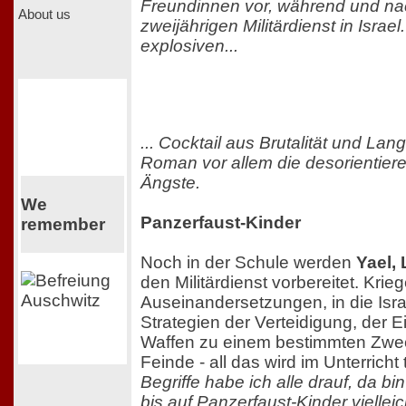
Freundinnen vor, während und na
About us
zweijährigen Militärdienst in Isra
explosiven...
... Cocktail aus Brutalität und Lan
Roman vor allem die desorientier
Ängste.
We
Panzerfaust-Kinder
remember
Noch in der Schule werden
Yael,
den Militärdienst vorbereitet. Krie
Auseinandersetzungen, in die Israe
Strategien der Verteidigung, der 
Waffen zu einem bestimmten Zweck
Feinde - all das wird im Unterricht
Begriffe habe ich alle drauf, da bin
bis auf Panzerfaust-Kinder vielleic