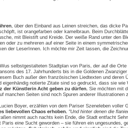
ühren
, über den Einband aus Leinen streichen, das dicke Pa
schöpft, ist orangefarben oder kamelbraun. Beim Durchblät
sche, mit Bleistift und Kreide. Der weiße Rand unter den Ble
hen oder zu mehreren auf einer Seite in einem symmetrischen
ken der LeserInnen. Ich möchte mir Zeit lassen, die Zeichn
Wus selbstgestalteten Stadtplan von Paris, der auf die Orte 
nsons des 17. Jahrhunderts bis in die Goldenen Zwanziger b
diesem Buch außer den französischen Liedtexten und deren 
eigenhändig notierte Zitate sind so gedruckt, dass sie wie
z der Künstlerin Acht geben zu dürfen.
Sie möchten mit d
f manchen Seiten sind noch Spuren anderer Illustrationen 
Lucien Boyer, erzählen von dem Pariser Szeneleben voller
es liebevollen Chaos erhoben.
"Und hinter denen die flani
traßen nimmt auch nachts kein Ende, die Stadt entfacht Se
t Paris eine Sucht geworden – sie führen ein ungesundes, gefä