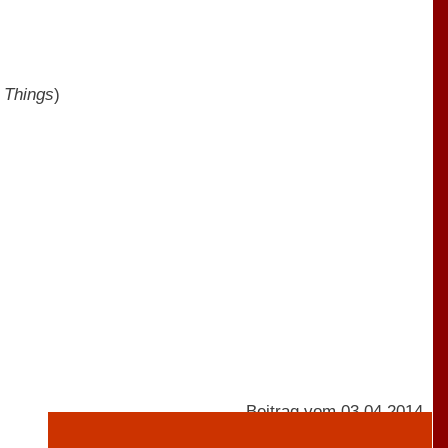
 Things
)
Beitrag vom 03.04.2014