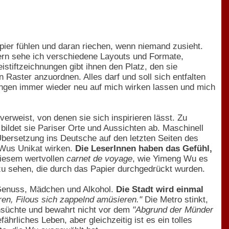
pier fühlen und daran riechen, wenn niemand zusieht.
tern sehe ich verschiedene Layouts und Formate,
istiftzeichnungen gibt ihnen den Platz, den sie
 Raster anzuordnen. Alles darf und soll sich entfalten
ungen immer wieder neu auf mich wirken lassen und mich
verweist, von denen sie sich inspirieren lässt. Zu
ildet sie Pariser Orte und Aussichten ab. Maschinell
Übersetzung ins Deutsche auf den letzten Seiten des
 Wus Unikat wirken.
Die LeserInnen haben das Gefühl,
iesem wertvollen
carnet de voyage
, wie Yimeng Wu es
zu sehen, die durch das Papier durchgedrückt wurden.
 Genuss, Mädchen und Alkohol.
Die Stadt wird einmal
eren, Filous sich zappelnd amüsieren."
Die Metro stinkt,
hnsüchte und bewahrt nicht vor dem
"Abgrund der Münder
hrliches Leben, aber gleichzeitig ist es ein tolles