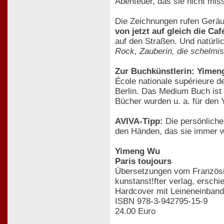
Abenteuer, das sie nicht mi
Die Zeichnungen rufen Geräus
von jetzt auf gleich die Ca
auf den Straßen. Und natürli
Rock, Zauberin, die schelmisc
Zur Buchkünstlerin: Yime
École nationale supérieure de
Berlin. Das Medium Buch ist 
Bücher wurden u. a. für den 
AVIVA-Tipp:
Die persönliche 
den Händen, das sie immer w
Yimeng Wu
Paris toujours
Übersetzungen vom Französ
kunstanst!fter verlag, ersch
Hardcover mit Leineneinband
ISBN 978-3-942795-15-9
24.00 Euro