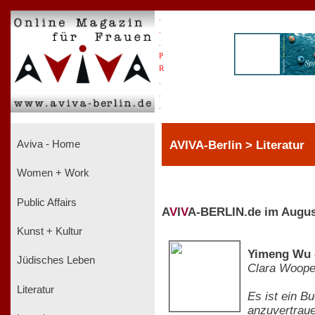
.
.
.
P
R
.
.
.
AVIVA-Berlin > Literatur
Aviva - Home
Women + Work
Public Affairs
A
V
I
V
A-BERLIN.de im Augus
Kunst + Kultur
Yimeng Wu -
Jüdisches Leben
Clara Woop
Literatur
Es ist ein B
anzuvertrauen