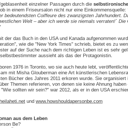
fgeblasenheit einzelner Passagen durch die
selbstironisch
Job in einem Friseursalon nicht nur eine Einkommensquelle:
er bedeutendsten Coiffeure des zwanzigsten Jahrhundert. Dar
estlichen Welt – aber ich werde sie niemals verraten!´ Die
"
it der das Buch in den USA und Kanada aufgenommen wurde,
tion", wie die "New York Times" schrieb, bietet es zu weni
ster auf der Suche nach dem richtigen Leben ist es sehr ge
 selbstbestimmter aussieht als das der Protagonistin.
eboren 1976 in Toronto, wo sie auch heute lebt, veröffentl
sam mit Misha Glouberman eine Art künstlerischen Lebensra
en Bücher des Jahres 2011 erkoren wurde. Sie organisiert in
 über Themen referieren, von denen sie keine Ahnung haben 
"Wie sollten wir sein?" war 2012, als er in den USA erschien
eilaheti.net
und
www.howshouldapersonbe.com
 Roman aus dem Leben
Person Be?