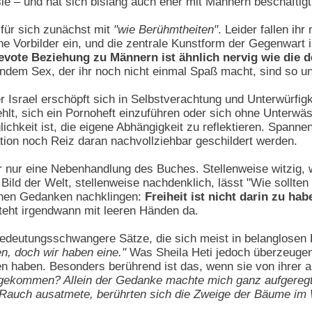
sie – und hat sich bislang auch eher mit Männern beschäftig
 für sich zunächst mit
"wie Berühmtheiten"
. Leider fallen ih
che Vorbilder ein, und die zentrale Kunstform der Gegenwart 
evote Beziehung zu Männern ist ähnlich nervig wie die 
ndem Sex, der ihr noch nicht einmal Spaß macht, sind so unn
 Israel erschöpft sich in Selbstverachtung und Unterwürfigke
ehlt, sich ein Pornoheft einzuführen oder sich ohne Unterwä
ichkeit ist, die eigene Abhängigkeit zu reflektieren. Spanne
ation noch Reiz daran nachvollziehbar geschildert werden.
er nur eine Nebenhandlung des Buches. Stellenweise witzig
ild der Welt, stellenweise nachdenklich, lässt "Wie sollten 
nen Gedanken nachklingen:
Freiheit ist nicht darin zu ha
steht irgendwann mit leeren Händen da.
 bedeutungsschwangere Sätze, die sich meist in belanglose
en, doch wir haben eine."
Was Sheila Heti jedoch überzeugend 
ben haben. Besonders berührend ist das, wenn sie von ihrer
gekommen? Allein der Gedanke machte mich ganz aufgeregt. 
 Rauch ausatmete, berührten sich die Zweige der Bäume im 