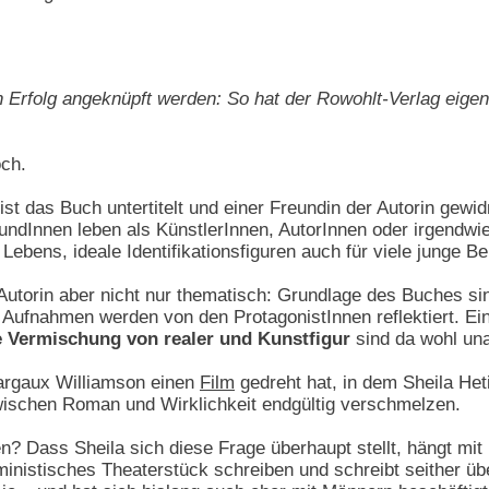
en Erfolg angeknüpft werden: So hat der Rowohlt-Verlag eige
och.
ist das Buch untertitelt und einer Freundin der Autorin gewid
undInnen leben als KünstlerInnen, AutorInnen oder irgendwi
bens, ideale Identifikationsfiguren auch für viele junge Ber
e Autorin aber nicht nur thematisch: Grundlage des Buches
Aufnahmen werden von den ProtagonistInnen reflektiert. Ein
e Vermischung von realer und Kunstfigur
sind da wohl una
argaux Williamson einen
Film
gedreht hat, in dem Sheila Het
zwischen Roman und Wirklichkeit endgültig verschmelzen.
en? Dass Sheila sich diese Frage überhaupt stellt, hängt mi
eministisches Theaterstück schreiben und schreibt seither 