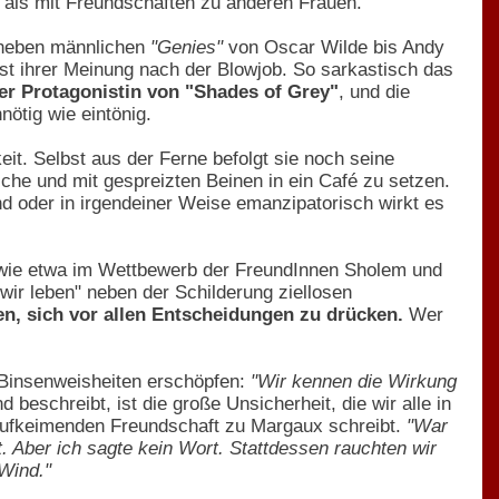
t als mit Freundschaften zu anderen Frauen.
r neben männlichen
"Genies"
von Oscar Wilde bis Andy
ist ihrer Meinung nach der Blowjob. So sarkastisch das
der Protagonistin von "Shades of Grey"
, und die
ötig wie eintönig.
it. Selbst aus der Ferne befolgt sie noch seine
sche und mit gespreizten Beinen in ein Café zu setzen.
nd oder in irgendeiner Weise emanzipatorisch wirkt es
, wie etwa im Wettbewerb der FreundInnen Sholem und
wir leben" neben der Schilderung ziellosen
ben, sich vor allen Entscheidungen zu drücken.
Wer
n Binsenweisheiten erschöpfen:
"Wir kennen die Wirkung
beschreibt, ist die große Unsicherheit, die wir alle in
 aufkeimenden Freundschaft zu Margaux schreibt.
"War
Aber ich sagte kein Wort. Stattdessen rauchten wir
Wind."