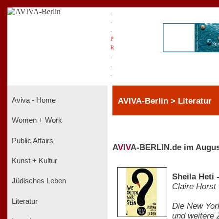
.
.
.
P
R
.
.
.
AVIVA-Berlin > Literatur
Aviva - Home
Women + Work
Public Affairs
A
V
I
V
A-BERLIN.de im Augus
Kunst + Kultur
Sheila Heti
Jüdisches Leben
Claire Horst
Literatur
Die New York
und weitere 