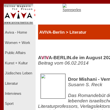
.
P
R
.
AVIVA-Berlin > Literatur
Aviva - Home
Women + Work
Public Affairs
A
V
I
V
A-BERLIN.de im August 20
Beitrag vom 06.02.2014
Kunst + Kultur
Jüdisches Leben
Dror Mishani - Ver
Literatur
Susann S. Reck
Interviews
Das Romandebüt des
lebenden israelisch
Sport
Literaturprofessors, Verlagslekto