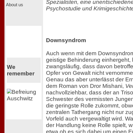
Spezialisten, eine unentschiede
About us
Psychostudie und Krimigeschichte
Downsyndrom
Auch wenn mit dem Downsyndrom
geistige Behinderung einhergeht, 
zwangsläufig, dass davon betrof
We
Opfer von Gewalt nicht vernomm
remember
Genau das aber unterlässt der Erm
dem Roman von Dror Mishani,
Ve
nachvollziehbar, dass der an Tris
Schwester des vermissten Jungen 
die geringste Rolle zukommt, obw
zentralen Tathergang nicht nur zu
Vorfeld auch vergewaltigt wird. Wa
der Handlung keine Rolle spielt, w
etwa ob es sich dabei um einen Er