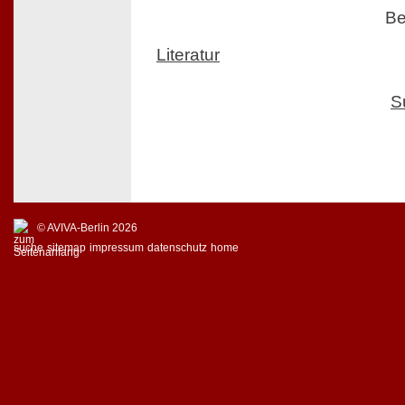
Be
Literatur
S
© AVIVA-Berlin 2026
suche
sitemap
impressum
datenschutz
home