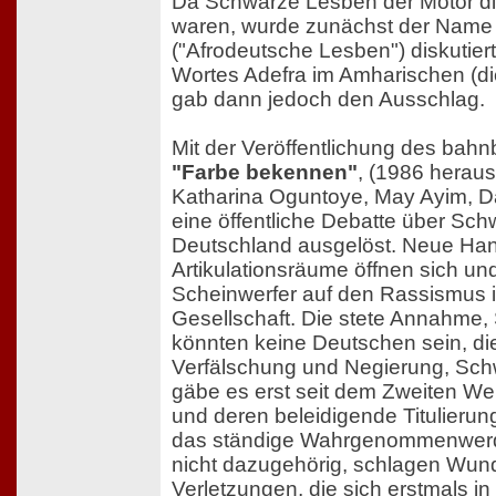
Da Schwarze Lesben der Motor d
waren, wurde zunächst der Nam
("Afrodeutsche Lesben") diskutier
Wortes Adefra im Amharischen (die
gab dann jedoch den Ausschlag.
Mit der Veröffentlichung des ba
"Farbe bekennen"
, (1986 herau
Katharina Oguntoye, May Ayim, D
eine öffentliche Debatte über Sch
Deutschland ausgelöst. Neue Ha
Artikulationsräume öffnen sich un
Scheinwerfer auf den Rassismus 
Gesellschaft. Die stete Annahm
könnten keine Deutschen sein, die
Verfälschung und Negierung, Sc
gäbe es erst seit dem Zweiten Wel
und deren beleidigende Titulierung
das ständige Wahrgenommenwer
nicht dazugehörig, schlagen Wund
Verletzungen, die sich erstmals i