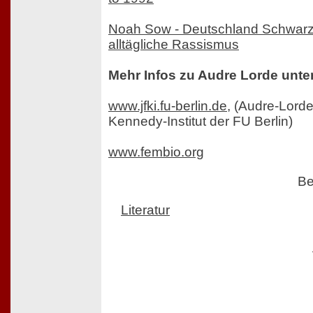
Noah Sow - Deutschland Schwarz
alltägliche Rassismus
Mehr Infos zu Audre Lorde unter
www.jfki.fu-berlin.de
, (Audre-Lorde
Kennedy-Institut der FU Berlin)
www.fembio.org
Be
Literatur