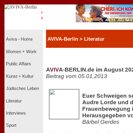
.
P
R
.
AVIVA-Berlin > Literatur
Aviva - Home
Women + Work
Public Affairs
A
V
I
V
A-BERLIN.de im August 20
Beitrag vom 05.01.2013
Kunst + Kultur
Jüdisches Leben
Euer Schweigen sc
Literatur
Audre Lorde und 
Frauenbewegung i
Interviews
Herausgegeben vo
Bärbel Gerdes
Sport