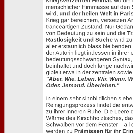
kriegsverzerrten Heimat,
wo die 
menschlicher Hirnmasse auf den S
wird,
und der heilen Welt in Pari
Krieg gar bereichern, versetzen Ar
tranceartigen Zustand. Nur Geda
von Bedeutung zu sein und die
Tr
Rastlosigkeit und Suche
wird zu
aller erstaunlich blass bleibenden
der Autorin liegt indessen in ihrer
bedeutungsschwangeren Syntax, di
beinhaltet und doch lange nachwirk
gipfelt etwa in der zentralen sowi
"Aber. Wie. Leben. Wir. Wenn. Wi
Oder. Jemand. Überleben."
In einem sehr sinnbildlichen sieb
Reinigungsprozess findet die entw
zu ihrer inneren Ruhe. Die Leere
Wärme des Kirschholztisches, da
Schwalben vor dem Fenster – all 
werden zu
Prämissen für ihr Eri