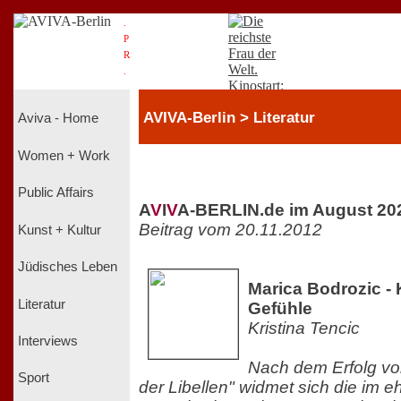
.
P
R
.
AVIVA-Berlin > Literatur
Aviva - Home
Women + Work
Public Affairs
A
V
I
V
A-BERLIN.de im August 20
Beitrag vom 20.11.2012
Kunst + Kultur
Jüdisches Leben
Marica Bodrozic - 
Literatur
Gefühle
Kristina Tencic
Interviews
Nach dem Erfolg vo
Sport
der Libellen" widmet sich die im 