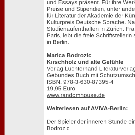
und Essays präsent. Für ihre Werke
Preise und Stipendien, unter and
für Literatur der Akademie der Kün
Kulturpreis Deutsche Sprache. N
Studienaufenthalten in Zürich, Fr
Paris, lebt die freie Schriftstelleri
in Berlin.
Marica Bodrozic
Kirschholz und alte Gefühle
Verlag Luchterhand Literaturverl
Gebundes Buch mit Schutzumschl
ISBN: 978-3-630-87395-4
19,95 Euro
www.randomhouse.de
Weiterlesen auf AVIVA-Berlin:
Der Spieler der inneren Stunde
ei
Bodrozic