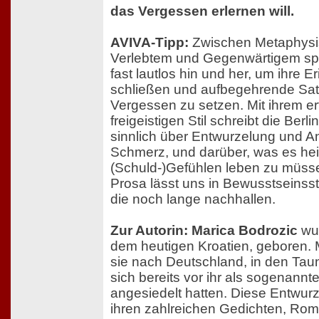
das Vergessen erlernen will.
AVIVA-Tipp:
Zwischen Metaphysi
Verlebtem und Gegenwärtigem spr
fast lautlos hin und her, um ihre 
schließen und aufbegehrende Sa
Vergessen zu setzen. Mit ihrem er
freigeistigen Stil schreibt die Berli
sinnlich über Entwurzelung und A
Schmerz, und darüber, was es heiß
(Schuld-)Gefühlen leben zu müssen
Prosa lässt uns in Bewusstseins
die noch lange nachhallen.
Zur Autorin: Marica Bodrozic
wur
dem heutigen Kroatien, geboren.
sie nach Deutschland, in den Taun
sich bereits vor ihr als sogenannt
angesiedelt hatten. Diese Entwurze
ihren zahlreichen Gedichten, Ro