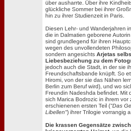
über ausharrte. Über ihre Kindhei
glückliche Sommer bei ihrer Großmu
hin zu ihrer Studienzeit in Paris.
Diesen Lehr- und Wanderjahren in
die in Dalmatien geborene Autorin 
sind grundlegend für ihren Hauptc
wegen des unvollendeten Philoso
sondern angesichts
Arjetas selb
Liebesbeziehung zu dem Fotogr
jedoch auch die Stadt, in der sie 
Freundschaftsbande knüpft. So e
Hiromi, von der sie das Nähen lern
Berlin zum Beruf wird), und wo si
Freundin Nadeshda befindet. Mit d
sich Marica Bodrozic in ihrem vor
erschienenen ersten Teil (
"Das Ge
Libellen"
) ihrer Trilogie vorrangig
Die krassen Gegensätze zwisch