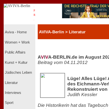
.
P
R
.
AVIVA-Berlin > Literatur
Aviva - Home
Women + Work
Public Affairs
A
V
I
V
A-BERLIN.de im August 20
Beitrag vom 04.11.2012
Kunst + Kultur
Jüdisches Leben
Lüge! Alles Lüge!
Literatur
des Eichmann-Ver
Rekonstruiert von
Interviews
Judith Kessler
Sport
Die Historikerin hat das Tagebuc