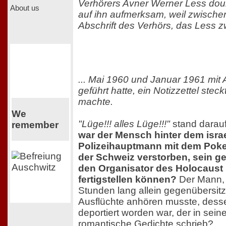
Verhörers Avner Werner Less doum
About us
auf ihn aufmerksam, weil zwischen
Abschrift des Verhörs, das Less zw
... Mai 1960 und Januar 1961 mit
geführt hatte, ein Notizzettel steck
machte.
We
"Lüge!!! alles Lüge!!!"
stand darauf
remember
war der Mensch hinter dem isra
Polizeihauptmann mit dem Poker
der Schweiz verstorben, sein g
den Organisator des Holocaust s
fertigstellen können?
Der Mann,
Stunden lang allein gegenübersit
Ausflüchte anhören musste, desse
deportiert worden war, der in seine
romantische Gedichte schrieb?