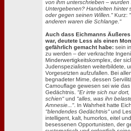
von ihm unterschrieben – wurden i
Untergebenen? Handelten hinter
oder gegen seinen Willen."
Kurz:
anderen waren die Schlange."
Auch dass Eichmanns Äußeres
war, deutete Less als einen Mom
gefährlich gemacht habe:
sein i
zu werden – der verkrachte Ingeni
Minderwertigkeitskomplex, der si
Judenspezialisten weiterbildete, 
Vorgesetzten aufzufallen. Bei alle
begnadeter Mime, dessen Servilit
Camouflage gewesen sei wie das 
Gedächtnis.
"Er irrte sich nur dort
schien"
und
"alles, was ihn belast
Amnesie..."
. In Wahrheit hatte Ei
"blendendes Gedächtnis"
und Less
intelligent, kalt, humorlos, eitel u
besessenen Opportunisten, der g
systematisch und ordentlich seine 