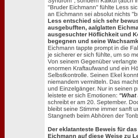
Syndrom", sondern Kalkül (auch i
"Bruder Eichmann" fühlte Less sich
an Eichmann sei absolut nichts "b
Less entschied sich sehr bewus
ausgebufften, aalglatten Eichm
ausgesuchter Höflichkeit und Ko
begegnen und seine Wachsamkei
Eichmann tappte prompt in die Fal
je sicherer er sich fühlte, um so me
Von seinem Gegenüber verlangte 
enormen Kraftaufwand und ein H
Selbstkontrolle. Seinen Ekel konn
niemandem vermitteln. Das mach
und Einzelgänger. Nur in seinen p
leistete er sich Emotionen:
"What 
schreibt er am 20. September. Doc
bleibt seine Stimme immer sanft u
Stangneth beim Abhören der Tonbän
Der eklatanteste Beweis für das
Eichmann auf diese Weise zu L