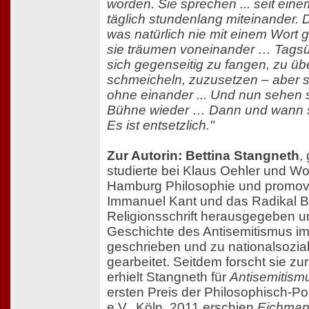
worden. Sie sprechen ... seit einem
täglich stundenlang miteinander. 
was natürlich nie mit einem Wort ge
sie träumen voneinander … Tagsü
sich gegenseitig zu fangen, zu übe
schmeicheln, zuzusetzen – aber s
ohne einander ... Und nun sehen s
Bühne wieder … Dann und wann s
Es ist entsetzlich."
Zur Autorin: Bettina Stangneth
,
studierte bei Klaus Oehler und Wo
Hamburg Philosophie und promovi
Immanuel Kant und das Radikal B
Religionsschrift herausgegeben u
Geschichte des Antisemitismus im
geschrieben und zu nationalsozial
gearbeitet. Seitdem forscht sie zu
erhielt Stangneth für
Antisemitism
ersten Preis der Philosophisch-P
e.V., Köln. 2011 erschien
Eichman