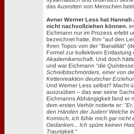
das Ausrotten von Menschen betr
Avner Werner Less hat Hannah 
nicht nachvollziehen können
, e
Eichmann nur im Prozess erlebt u
bezeichnet hatte, ihm "auf den Le
Ihren Topos von der "Banalität" (d
Formel zur kollektiven Entlastung
Akademikerschaft. Und doch hätte
und war Eichmann
"die Quintesse
Schreibtischmörders, einer von d
Kettenreaktion deutscher Erziehu
Und Werner Less selbst? Macht 
auszuüben – das war seine Sache
Eichmanns Abhängigkeit fand er n
dem ersten Verhör notierte er:
"Er
den Händen der Juden! Welche Ir
Komisch, ich fühle mich gar nicht
Gedanken... Ich spüre keinen Hass
Traurigkeit."