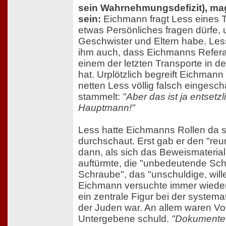
sein Wahrnehmungsdefizit), ma
sein:
Eichmann fragt Less eines T
etwas Persönliches fragen dürfe,
Geschwister und Eltern habe. Les
ihm auch, dass Eichmanns Referat
einem der letzten Transporte in de
hat. Urplötzlich begreift Eichmann
netten Less völlig falsch eingesch
stammelt:
"Aber das ist ja entsetzl
Hauptmann!"
Less hatte Eichmanns Rollen da 
durchschaut. Erst gab er den "re
dann, als sich das Beweismateria
auftürmte, die "unbedeutende Scha
Schraube", das "unschuldige, wil
Eichmann versuchte immer wieder
ein zentrale Figur bei der syste
der Juden war. An allem waren Vo
Untergebene schuld.
"Dokumente? 