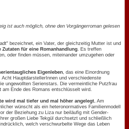
teig ist auch möglich, ohne den Vorgängerroman gelesen
dt" bezeichnet, ein Vater, der gleichzeitig Mutter ist und
e Zutaten für eine Romanhandlung
. Es treffen
den, oder finden müssen, miteinander umzugehen oder
serientaugliches Eigenleben
, das eine Einordnung
. Acht HauptdarstellerInnen und verschiedenste
e ungewollten Serienstars. Die vermeintliche Putzfrau
rst am Ende des Romans entschlüsselt wird.
e wird mal tiefer und mal höher angelegt.
Am
hnlicher wünscht als ein heteronormatives Familienmodell
r der Beziehung zu Liza nur beiläufig mit Gender-
rer großen Liebe Tekgül durchsetzt und schließlich
 eindrücklich, welch verschwurbelte Wege das Leben