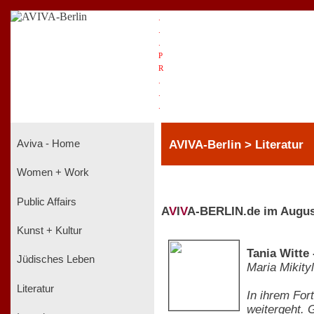
.
.
.
P
R
.
.
.
AVIVA-Berlin > Literatur
Aviva - Home
Women + Work
Public Affairs
A
V
I
V
A-BERLIN.de im Augus
Kunst + Kultur
Tania Witte
Jüdisches Leben
Maria Mikity
Literatur
In ihrem For
weitergeht. G