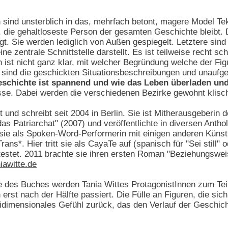
 sind unsterblich in das, mehrfach betont, magere Model Tekgül
, die gehaltloseste Person der gesamten Geschichte bleibt. 
t. Sie werden lediglich von Außen gespiegelt. Letztere sind 
e zentrale Schnittstelle darstellt. Es ist teilweise recht s
 ist nicht ganz klar, mit welcher Begründung welche der Fig
 sind die geschickten Situationsbeschreibungen und unaufge
eschichte ist spannend und wie das Leben überladen und 
sse. Dabei werden die verschiedenen Bezirke gewohnt klisc
t und schreibt seit 2004 in Berlin. Sie ist Mitherausgeberi
as Patriarchat" (2007) und veröffentlichte in diversen Anth
sie als Spoken-Word-Performerin mit einigen anderen Künstl
ns*. Hier tritt sie als CayaTe auf (spanisch für "Sei still" 
estet. 2011 brachte sie ihren ersten Roman "Beziehungswei
iawitte.de
 des Buches werden Tania Wittes ProtagonistInnen zum Teil
erst nach der Hälfte passiert. Die Fülle an Figuren, die sich
eidimensionales Gefühl zurück, das den Verlauf der Geschic