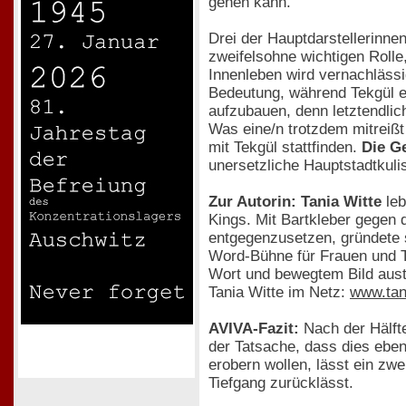
gehen kann.
Drei der Hauptdarstellerinnen
zweifelsohne wichtigen Rolle
Innenleben wird vernachlässig
Bedeutung, während Tekgül ein
aufzubauen, denn letztendlich
Was eine/n trotzdem mitreißt
mit Tekgül stattfinden.
Die G
unersetzliche Hauptstadtkuli
Zur Autorin: Tania Witte
leb
Kings. Mit Bartkleber gegen d
entgegenzusetzen, gründete 
Word-Bühne für Frauen und Tra
Wort und bewegtem Bild aust
Tania Witte im Netz:
www.tan
AVIVA-Fazit:
Nach der Hälfte
der Tatsache, dass dies eben 
erobern wollen, lässt ein zw
Tiefgang zurücklässt.