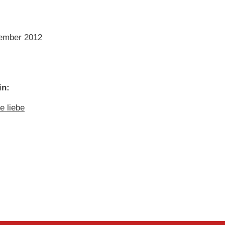
tember 2012
in:
e liebe