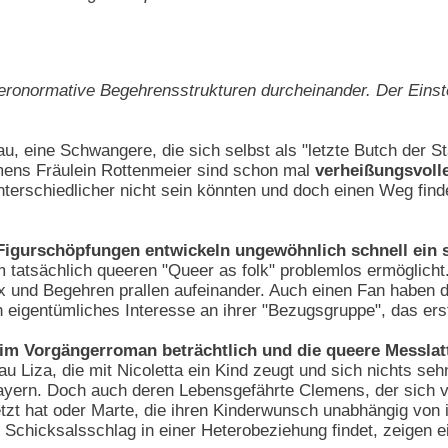
teronormative Begehrensstrukturen durcheinander. Der Eins
au, eine Schwangere, die sich selbst als "letzte Butch der Sta
amens Fräulein Rottenmeier sind schon mal
verheißungsvoll
nterschiedlicher nicht sein könnten und doch einen Weg fin
Figurschöpfungen entwickeln ungewöhnlich schnell ein 
tatsächlich queeren "Queer as folk" problemlos ermöglicht
 und Begehren prallen aufeinander. Auch einen Fan haben di
n eigentümliches Interesse an ihrer "Bezugsgruppe", das e
im Vorgängerroman beträchtlich und die queere Messlatt
au Liza, die mit Nicoletta ein Kind zeugt und sich nichts se
ayern. Doch auch deren Lebensgefährte Clemens, der sich vo
t hat oder Marte, die ihren Kinderwunsch unabhängig von ih
 Schicksalsschlag in einer Heterobeziehung findet, zeigen