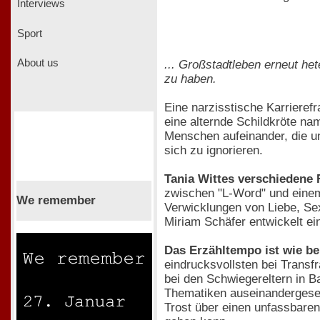
Interviews
Sport
About us
... Großstadtleben erneut he
zu haben.
Eine narzisstische Karrierefr
eine alternde Schildkröte n
Menschen aufeinander, die u
sich zu ignorieren.
Tania Wittes verschiedene 
zwischen "L-Word" und einem 
We remember
Verwicklungen von Liebe, Sex
Miriam Schäfer entwickelt ei
Das Erzähltempo ist wie be
eindrucksvollsten bei Transfr
bei den Schwiegereltern in B
Thematiken auseinandergesetz
Trost über einen unfassbaren