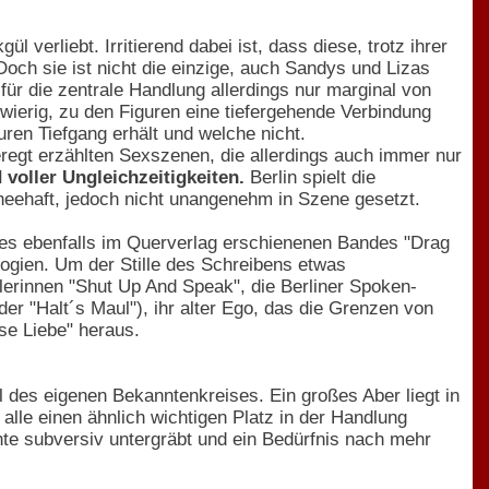
 verliebt. Irritierend dabei ist, dass diese, trotz ihrer
Doch sie ist nicht die einzige, auch Sandys und Lizas
für die zentrale Handlung allerdings nur marginal von
chwierig, zu den Figuren eine tiefergehende Verbindung
uren Tiefgang erhält und welche nicht.
regt erzählten Sexszenen, die allerdings auch immer nur
voller Ungleichzeitigkeiten.
Berlin spielt die
heehaft, jedoch nicht unangenehm in Szene gesetzt.
n des ebenfalls im Querverlag erschienenen Bandes "Drag
ologien. Um der Stille des Schreibens etwas
erinnen "Shut Up And Speak", die Berliner Spoken-
oder "Halt´s Maul"), ihr alter Ego, das die Grenzen von
se Liebe" heraus.
 des eigenen Bekanntenkreises. Ein großes Aber liegt in
 alle einen ähnlich wichtigen Platz in der Handlung
hte subversiv untergräbt und ein Bedürfnis nach mehr