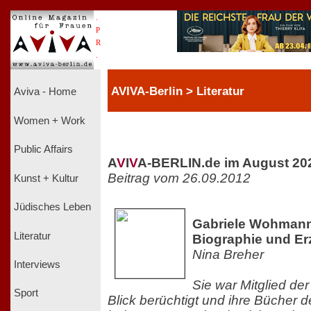
.
P
R
.
AVIVA-Berlin > Literatur
Aviva - Home
Women + Work
Public Affairs
A
V
I
V
A-BERLIN.de im August 20
Beitrag vom 26.09.2012
Kunst + Kultur
Jüdisches Leben
Gabriele Wohmann 
Literatur
Biographie und E
Nina Breher
Interviews
Sie war Mitglied der
Sport
Blick berüchtigt und ihre Bücher 