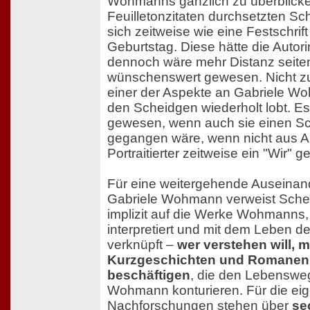
Wohmanns gänzlich zu überblicke
Feuilletonzitaten durchsetzten Sc
sich zeitweise wie eine Festschrif
Geburtstag. Diese hätte die Autori
dennoch wäre mehr Distanz seite
wünschenswert gewesen. Nicht zul
einer der Aspekte an Gabriele Wo
den Scheidgen wiederholt lobt. E
gewesen, wenn auch sie einen Sch
gegangen wäre, wenn nicht aus A
Portraitierter zeitweise ein "Wir" 
Für eine weitergehende Auseinan
Gabriele Wohmann verweist Sche
implizit auf die Werke Wohmanns,
interpretiert und mit dem Leben d
verknüpft –
wer verstehen will, 
Kurzgeschichten und Romanen 
beschäftigen
, die den Lebenswe
Wohmann konturieren. Für die ei
Nachforschungen stehen über
se