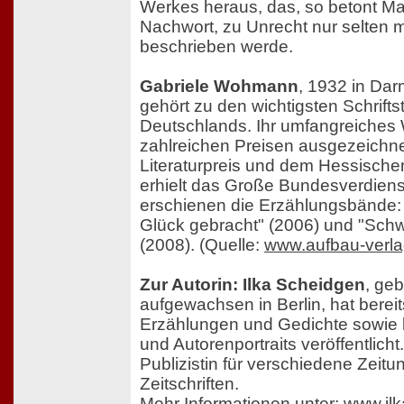
Werkes heraus, das, so betont Ma
Nachwort, zu Unrecht nur selten m
beschrieben werde.
Gabriele Wohmann
, 1932 in Dar
gehört zu den wichtigsten Schrifts
Deutschlands. Ihr umfangreiches
zahlreichen Preisen ausgezeichne
Literaturpreis und dem Hessischen
erhielt das Große Bundesverdienst
erschienen die Erzählungsbände:
Glück gebracht" (2006) und "Schw
(2008). (Quelle:
www.aufbau-verla
Zur Autorin: Ilka Scheidgen
, ge
aufgewachsen in Berlin, hat bere
Erzählungen und Gedichte sowie l
und Autorenportraits veröffentlicht. 
Publizistin für verschiedene Zeit
Zeitschriften.
Mehr Informationen unter:
www.ilk