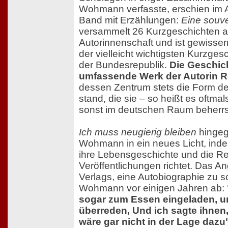
Wohmann verfasste, erschien im A
Band mit Erzählungen:
Eine souv
versammelt 26 Kurzgeschichten a
Autorinnenschaft und ist gewisse
der vielleicht wichtigsten Kurzges
der Bundesrepublik.
Die Geschic
umfassende Werk der Autorin R
dessen Zentrum stets die Form d
stand, die sie – so heißt es oftm
sonst im deutschen Raum beherrs
Ich muss neugierig bleiben
hingege
Wohmann in ein neues Licht, inde
ihre Lebensgeschichte und die Re
Veröffentlichungen richtet. Das A
Verlags, eine Autobiographie zu s
Wohmann vor einigen Jahren ab:
sogar zum Essen eingeladen, u
überreden, Und ich sagte ihnen
wäre gar nicht in der Lage dazu