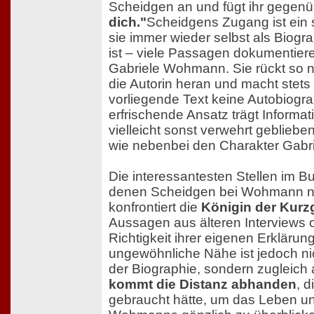
Scheidgen an und fügt ihr gegenü
dich."
Scheidgens Zugang ist ein 
sie immer wieder selbst als Biogra
ist – viele Passagen dokumentier
Gabriele Wohmann. Sie rückt so 
die Autorin heran und macht stets 
vorliegende Text keine Autobiograp
erfrischende Ansatz trägt Informa
vielleicht sonst verwehrt gebliebe
wie nebenbei den Charakter Gab
Die interessantesten Stellen im Bu
denen Scheidgen bei Wohmann n
konfrontiert die
Königin der Kurz
Aussagen aus älteren Interviews o
Richtigkeit ihrer eigenen Erkläru
ungewöhnliche Nähe ist jedoch nic
der Biographie, sondern zugleich
kommt die Distanz abhanden
, d
gebraucht hätte, um das Leben u