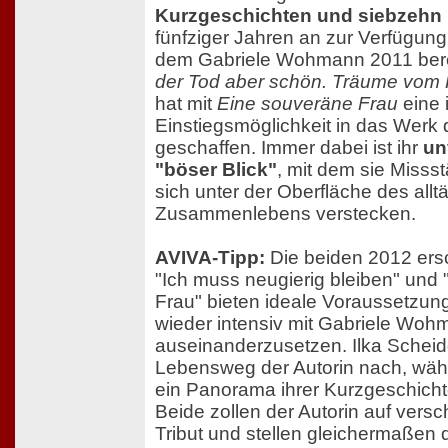
Kurzgeschichten und siebzeh
fünfziger Jahren an zur Verfügung
dem Gabriele Wohmann 2011 ber
der Tod aber schön. Träume vom
hat mit
Eine souveräne Frau
eine 
Einstiegsmöglichkeit in das Werk 
geschaffen. Immer dabei ist ihr
un
"böser Blick"
, mit dem sie Misss
sich unter der Oberfläche des allt
Zusammenlebens verstecken.
AVIVA-Tipp:
Die beiden 2012 ers
"Ich muss neugierig bleiben" und
Frau" bieten ideale Voraussetzung
wieder intensiv mit Gabriele Wo
auseinanderzusetzen. Ilka Schei
Lebensweg der Autorin nach, wäh
ein Panorama ihrer Kurzgeschich
Beide zollen der Autorin auf vers
Tribut und stellen gleichermaßen 