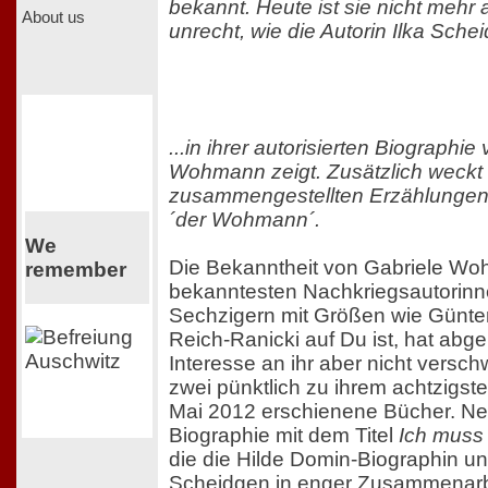
bekannt. Heute ist sie nicht mehr a
About us
unrecht, wie die Autorin Ilka Schei
...in ihrer autorisierten Biographie
Wohmann zeigt. Zusätzlich weckt 
zusammengestellten Erzählungen
´der Wohmann´.
We
Die Bekanntheit von Gabriele Woh
remember
bekanntesten Nachkriegsautorinn
Sechzigern mit Größen wie Günte
Reich-Ranicki auf Du ist, hat a
Interesse an ihr aber nicht versch
zwei pünktlich zu ihrem achtzigst
Mai 2012 erschienene Bücher. Neb
Biographie mit dem Titel
Ich muss 
die die Hilde Domin-Biographin und
Scheidgen in enger Zusammenarbe