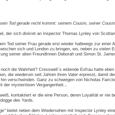
sein Tod gerade recht kommt: seinem Cousin, seiner Cousin
l, der sich diskret an Inspector Thomas Lynley von Scotland
dem Tod seiner Frau gerade erst wieder halbwegs zur einer 
wischen sich und London zu bringen, wo, neben zu vielen E
tzung seiner alten FreundInnen Deborah und Simon St. James 
 noch die Wahrheit? Cresswell´s wütende Exfrau hatte eben 
non, die wiederum seit Jahren ihren Vater erpresst, damit de
in verschwinden. Ganz zu schweigen von Nicholas Fairclo
t der mysteriösen Vergangenheit...
weiß, kontaktiert er die eine Person, deren Loyalität er ni
ldogge des Yards.
ge"
bietet neben dem Wiedersehen mit Inspector Lynley eine