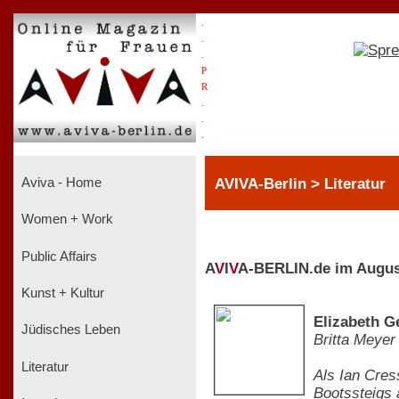
.
.
.
P
R
.
.
.
AVIVA-Berlin > Literatur
Aviva - Home
Women + Work
Public Affairs
A
V
I
V
A-BERLIN.de im Augus
Kunst + Kultur
Elizabeth G
Jüdisches Leben
Britta Meyer
Literatur
Als Ian Cres
Bootssteigs 