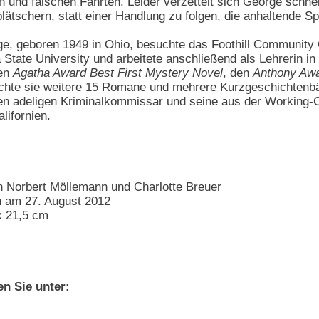
 und falschen Fährten. Leider verzettelt sich George schnel
plätschern, statt einer Handlung zu folgen, die anhaltende 
e, geboren 1949 in Ohio, besuchte das Foothill Community Co
 State University und arbeitete anschließend als Lehrerin i
den
Agatha Award Best First Mystery Novel
, den
Anthony Aw
lichte sie weitere 15 Romane und mehrere Kurzgeschichtenbän
n adeligen Kriminalkommissar und seine aus der Working-C
lifornien.
 Norbert Möllemann und Charlotte Breuer
n am 27. August 2012
x 21,5 cm
en Sie unter: