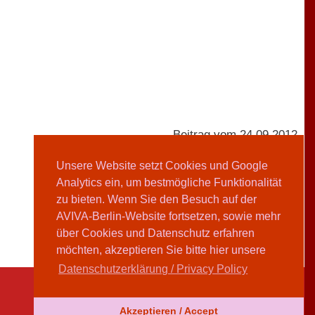
Beitrag vom 24.09.2012
Unsere Website setzt Cookies und Google
Analytics ein, um bestmögliche Funktionalität
Britta Meyer
zu bieten. Wenn Sie den Besuch auf der
AVIVA-Berlin-Website fortsetzen, sowie mehr
Teilen
über Cookies und Datenschutz erfahren
möchten, akzeptieren Sie bitte hier unsere
Datenschutzerklärung / Privacy Policy
Akzeptieren / Accept