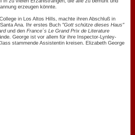
l in zu vielen Erzählsträngen, die alle zu bemüht und
Spannung erzeugen könnte.
llege in Los Altos Hills, machte ihren Abschluß in
n Santa Ana. Ihr erstes Buch
"Gott schütze dieses Haus"
ard
und den
France´s Le Grand Prix de Literature
de. George ist vor allem für ihre Inspector-Lynley-
lass stammende Assistentin kreisen. Elizabeth George