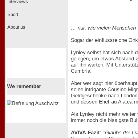
Interviews
Sport
About us
… nur, wie vielen Menschen 
Sogar der einflussreiche Onke
Lynley selbst hat sich nach 
gelegen, um etwas Abstand z
auf ihn warten. Mit Unterstü
Cumbria.
Aber wer sagt hier überhaupt
We remember
seine intrigante Cousine Mig
Geldgeschenke nach London h
und dessen Ehefrau Alatea mi
Als Lynley nicht mehr weiter 
immer noch die bissigste Bul
AVIVA-Fazit:
"Glaube der Lü