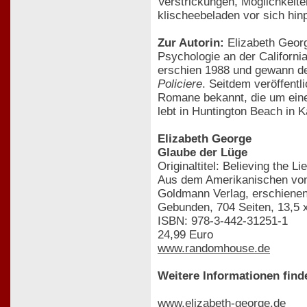
Verstrickungen, Möglichkeiten
klischeebeladen vor sich hin
Zur Autorin:
Elizabeth Georg
Psychologie an der California
erschien 1988 und gewann 
Policiere
. Seitdem veröffent
Romane bekannt, die um eine
lebt in Huntington Beach in Ka
Elizabeth George
Glaube der Lüge
Originaltitel: Believing the Lie
Aus dem Amerikanischen von
Goldmann Verlag, erschiene
Gebunden, 704 Seiten, 13,5 
ISBN: 978-3-442-31251-1
24,99 Euro
www.randomhouse.de
Weitere Informationen find
www.elizabeth-george.de