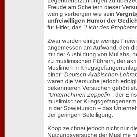
Legendenerzählungen zu überze
Freude am Scheitern dieser Vers
wenig verbergen wie sein
Vergnü
unfreiwilligen Humor der Gedic
für Hitler, das
"Licht des Prophete
Zwar wurden einige wenige Freiwill
angemessen am Aufwand, den die 
mit der Ausbildung von Mullahs, 
zu muslimischen Führern, der ak
Muslimen in Kriegsgefangenenla
einer
"Deutsch-Arabischen Lehrab
waren die Versuche jedoch erfolg
bekannteren Versuchen gehört e
"Unternehmen Zeppelin"
, der Ein
muslimischer Kriegsgefangener z
in der Sowjetunion – das Unterne
der geringen Beteiligung.
Koop zeichnet jedoch nicht nur die
Nutzungsversuche der Muslime n