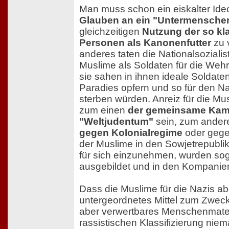
Man muss schon ein eiskalter Ide
Glauben an ein "Untermensche
gleichzeitigen
Nutzung der so kla
Personen als Kanonenfutter
zu 
anderes taten die Nationalsozialis
Muslime als Soldaten für die We
sie sahen in ihnen ideale Soldaten
Paradies opfern und so für den Na
sterben würden. Anreiz für die Mus
zum einen
der gemeinsame Kam
"Weltjudentum"
sein, zum ander
gegen Kolonialregime
oder gege
der Muslime in den Sowjetrepubli
für sich einzunehmen, wurden so
ausgebildet und in den Kompanien
Dass die Muslime für die Nazis abe
untergeordnetes Mittel zum Zweck
aber verwertbares Menschenmater
rassistischen Klassifizierung ni