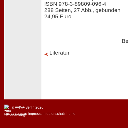
ISBN 978-3-89809-096-4
288 Seiten, 27 Abb., gebunden
24,95 Euro
Be
Literatur
© AVIVA-Berlin 2026
suche
sitemap
impressum
datenschutz
home