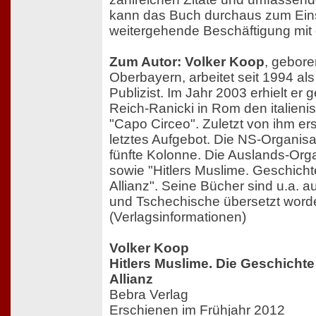
kann das Buch durchaus zum Eins
weitergehende Beschäftigung mi
Zum Autor: Volker Koop
, gebore
Oberbayern, arbeitet seit 1994 als
Publizist. Im Jahr 2003 erhielt er
Reich-Ranicki in Rom den italieni
"Capo Circeo". Zuletzt von ihm e
letztes Aufgebot. Die NS-Organisat
fünfte Kolonne. Die Auslands-Or
sowie "Hitlers Muslime. Geschicht
Allianz". Seine Bücher sind u.a. 
und Tschechische übersetzt word
(Verlagsinformationen)
Volker Koop
Hitlers Muslime. Die Geschichte
Allianz
Bebra Verlag
Erschienen im Frühjahr 2012