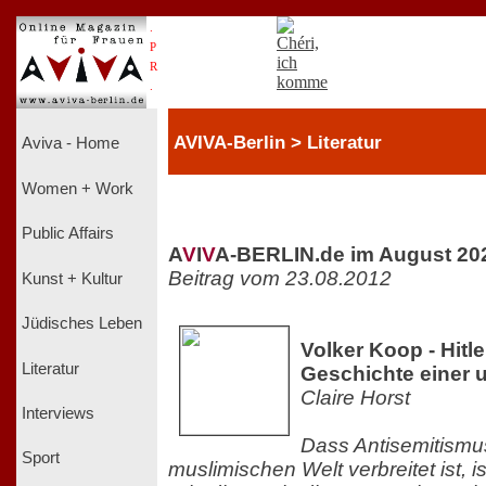
.
P
R
.
AVIVA-Berlin > Literatur
Aviva - Home
Women + Work
Public Affairs
A
V
I
V
A-BERLIN.de im August 20
Beitrag vom 23.08.2012
Kunst + Kultur
Jüdisches Leben
Volker Koop - Hitl
Literatur
Geschichte einer u
Claire Horst
Interviews
Dass Antisemitismu
Sport
muslimischen Welt verbreitet ist, i