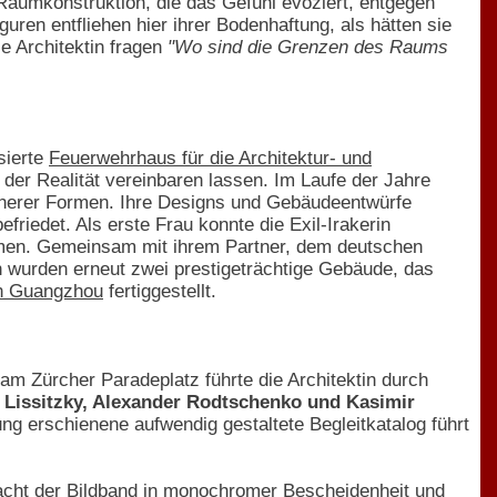
Raumkonstruktion, die das Gefühl evoziert, entgegen
ren entfliehen hier ihrer Bodenhaftung, als hätten sie
e Architektin fragen
"Wo sind die Grenzen des Raums
sierte
Feuerwehrhaus für die Architektur- und
der Realität vereinbaren lassen. Im Laufe der Jahre
cherer Formen. Ihre Designs und Gebäudeentwürfe
riedet. Als erste Frau konnte die Exil-Irakerin
men. Gemeinsam mit ihrem Partner, dem deutschen
ren wurden erneut zwei prestigeträchtige Gebäude, das
n Guangzhou
fertiggestellt.
m Zürcher Paradeplatz führte die Architektin durch
 Lissitzky, Alexander Rodtschenko und Kasimir
ng erschienene aufwendig gestaltete Begleitkatalog führt
 macht der Bildband in monochromer Bescheidenheit und