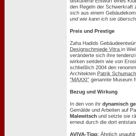
diskutierte Entwurf eines Kl
den Regeln der Schwerkraft z
sich aus einem Gebäudekomple
und wie kann ich sie übersch
Preis und Prestige
Zaha Hadids Gebäudeentwürfe 
Designschmiede Vitra
in Wei
veränderte sich ihre tenden
wirken seitdem wie von Erosi
schließlich 2004 den renommi
Architekten
Patrik Schumach
"MAXXI"
genannte Museum fü
Bezug und Wirkung
In den von ihr
dynamisch ge
Gemälde und Arbeiten auf Pa
Malewitsch
und setzte sie r
erneut durch die dort entsta
AVIVA-Tipp:
Ähnlich unaufdr