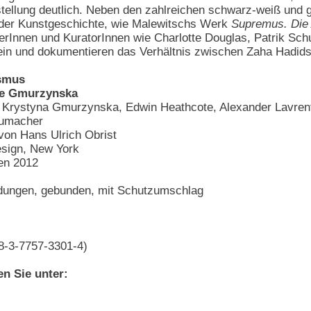
sstellung deutlich. Neben den zahlreichen schwarz-weiß und
r der Kunstgeschichte, wie Malewitschs Werk
Supremus. Die 
kerInnen und KuratorInnen wie Charlotte Douglas, Patrik S
 ein und dokumentieren das Verhältnis zwischen Zaha Hadi
smus
ie Gmurzynska
, Krystyna Gmurzynska, Edwin Heathcote, Alexander Lavrent
humacher
von Hans Ulrich Obrist
esign, New York
nen 2012
ildungen, gebunden, mit Schutzumschlag
8-3-7757-3301-4)
en Sie unter: