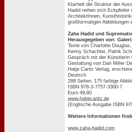
Klarheit die Struktur der Au
Hadid reihen sich Eckpfeile
ArchitektInnen, Kunsthistori
großformatigen Abbildungen
Zaha Hadid und Supremati
Herausgegeben von: Galer
Texte von Charlotte Douglas
Kenny Schachter, Patrik Sc
Gespräch mit der Künstlerin 
Gestaltung von Dan Miller D
Hatje Cantz Verlag, erschie
Deutsch
288 Seiten, 175 farbige Abb
ISBN 978-3-7757-3300-7
Euro 49,80
www.hatjecantz.de
(Englische Ausgabe ISBN 97
Weitere Informationen find
www.zaha-hadid.com