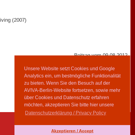
iving (2007)
Beitrag vom 09.08.2012
Unsere Website setzt Cookies und Google
Analytics ein, um bestmögliche Funktionalität
AVIVA-Redaktion
zu bieten. Wenn Sie den Besuch auf der
AVIVA-Berlin-Website fortsetzen, sowie mehr
Teilen
über Cookies und Datenschutz erfahren
möchten, akzeptieren Sie bitte hier unsere
Datenschutzerklärung / Privacy Policy
Akzeptieren / Accept