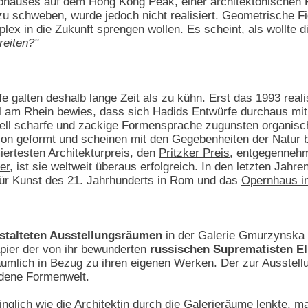
ubhauses auf dem Hong Kong Peak, einer architektonischen 
u schweben, wurde jedoch nicht realisiert. Geometrische Figu
x in die Zukunft sprengen wollen. Es scheint, als wollte di
reiten?"
galten deshalb lange Zeit als zu kühn. Erst das 1993 reali
l am Rhein bewies, dass sich Hadids Entwürfe durchaus mit 
ziell scharfe und zackige Formensprache zugunsten organis
on geformt und scheinen mit den Gegebenheiten der Natur bef
ertesten Architekturpreis, den
Pritzker Preis
, entgegenneh
er
, ist sie weltweit überaus erfolgreich. In den letzten Jah
r Kunst des 21. Jahrhunderts in Rom und das
Opernhaus i
stalteten Ausstellungsräumen
in der Galerie Gmurzynska a
pier der von ihr bewunderten
russischen Suprematisten El
äumlich in Bezug zu ihren eigenen Werken. Der zur Ausstellu
ndene Formenwelt.
inglich wie die Architektin durch die Galerieräume lenkte,