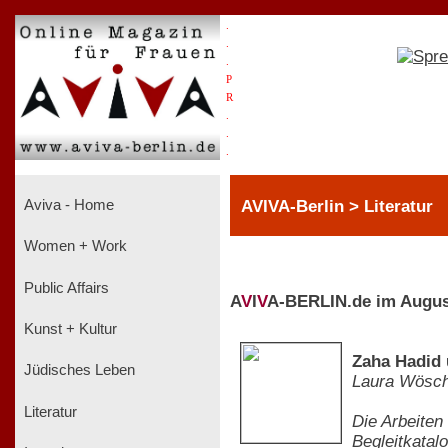
.
.
.
P
R
.
.
.
AVIVA-Berlin > Literatur
Aviva - Home
Women + Work
Public Affairs
A
V
I
V
A-BERLIN.de im Augus
Kunst + Kultur
Zaha Hadid
Jüdisches Leben
Laura Wösc
Literatur
Die Arbeiten
Begleitkatalo