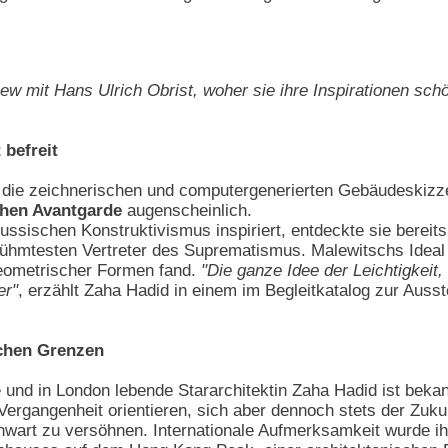
rview mit Hans Ulrich Obrist, woher sie ihre Inspirationen sch
 befreit
 die zeichnerischen und computergenerierten Gebäudeskizzen
chen Avantgarde
augenscheinlich.
ussischen Konstruktivismus inspiriert, entdeckte sie berei
ühmtesten Vertreter des Suprematismus. Malewitschs Ideal 
 geometrischer Formen fand.
"Die ganze Idee der Leichtigkeit,
er"
, erzählt Zaha Hadid in einem im Begleitkatalog zur Aus
chen Grenzen
nd in London lebende Stararchitektin Zaha Hadid ist bekannt
rgangenheit orientieren, sich aber dennoch stets der Zukunf
wart zu versöhnen. Internationale Aufmerksamkeit wurde ih