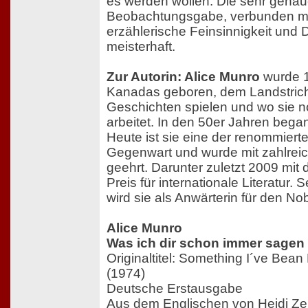
es werden wollen. Die sehr gena
Beobachtungsgabe, verbunden mi
erzählerische Feinsinnigkeit und Di
meisterhaft.
Zur Autorin: Alice Munro
wurde 1
Kanadas geboren, dem Landstrich
Geschichten spielen und wo sie n
arbeitet. In den 50er Jahren bega
Heute ist sie eine der renommiert
Gegenwart und wurde mit zahlre
geehrt. Darunter zuletzt 2009 mi
Preis für internationale Literatur. 
wird sie als Anwärterin für den No
Alice Munro
Was ich dir schon immer sagen 
Originaltitel: Something I´ve Bean
(1974)
Deutsche Erstausgabe
Aus dem Englischen von Heidi Ze