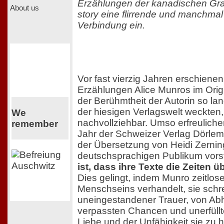
Erzählungen der kanadischen Gr
About us
story eine flirrende und manchma
Verbindung ein.
Vor fast vierzig Jahren erschiene
Erzählungen Alice Munros im Origi
der Berühmtheit der Autorin so lan
der hiesigen Verlagswelt weckten, 
We
nachvollziehbar. Umso erfreuliche
remember
Jahr der Schweizer Verlag Dörle
der Übersetzung von Heidi Zerni
deutschsprachigen Publikum vorst
ist, dass ihre Texte die Zeiten 
Dies gelingt, indem Munro zeitlo
Menschseins verhandelt, sie schr
uneingestandener Trauer, von Ab
verpassten Chancen und unerfüll
Liebe und der Unfähigkeit sie zu h