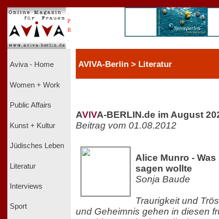
.
P
R
.
AVIVA-Berlin > Literatur
Aviva - Home
Women + Work
Public Affairs
A
V
I
V
A-BERLIN.de im August 20
Beitrag vom 01.08.2012
Kunst + Kultur
Jüdisches Leben
Alice Munro - Was
Literatur
sagen wollte
Sonja Baude
Interviews
Traurigkeit und Trö
Sport
und Geheimnis gehen in diesen f