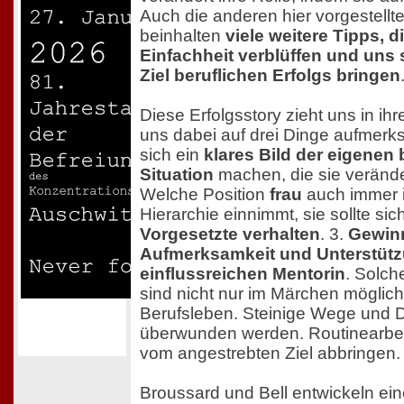
Auch die anderen hier vorgestell
beinhalten
viele weitere Tipps, di
Einfachheit verblüffen und uns 
Ziel beruflichen Erfolgs bringen
Diese Erfolgsstory zieht uns in i
uns dabei auf drei Dinge aufmerksa
sich ein
klares Bild der eigenen 
Situation
machen, die sie verände
Welche Position
frau
auch immer i
Hierarchie einnimmt, sie sollte sic
Vorgesetzte verhalten
. 3.
Gewinn
Aufmerksamkeit und Unterstütz
einflussreichen Mentorin
. Solc
sind nicht nur im Märchen möglic
Berufsleben. Steinige Wege und 
überwunden werden. Routinearbeit
vom angestrebten Ziel abbringen.
Broussard und Bell entwickeln ein