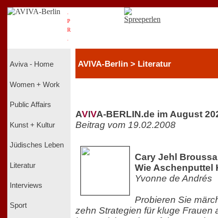
.
P
R
.
AVIVA-Berlin > Literatur
Aviva - Home
Women + Work
Public Affairs
A
V
I
V
A-BERLIN.de im August 20
Beitrag vom 19.02.2008
Kunst + Kultur
Jüdisches Leben
Cary Jehl Broussar
Literatur
Wie Aschenputtel 
Yvonne de Andrés
Interviews
Probieren Sie märch
Sport
zehn Strategien für kluge Frauen