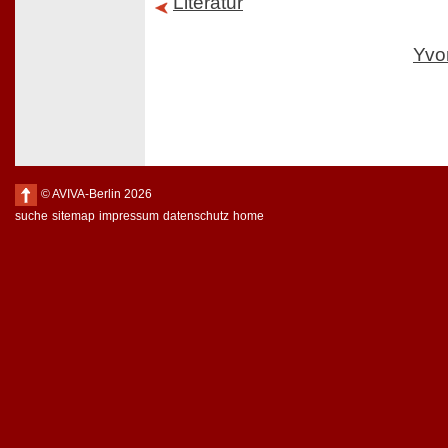
Literatur
Yvo
© AVIVA-Berlin 2026
suche
sitemap
impressum
datenschutz
home