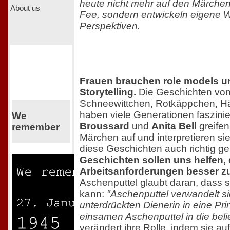
heute nicht mehr auf den Märchen
About us
Fee, sondern entwickeln eigene
Perspektiven.
Frauen brauchen role models u
Storytelling.
Die Geschichten von
Schneewittchen, Rotkäppchen, Hä
haben viele Generationen faszinie
We
Broussard
und
Anita Bell
greife
remember
Märchen auf und interpretieren si
diese Geschichten auch richtig g
Geschichten sollen uns helfen, 
Arbeitsanforderungen besser z
Aschenputtel glaubt daran, dass s
kann:
"Aschenputtel verwandelt s
unterdrückten Dienerin in eine Pr
einsamen Aschenputtel in die beli
verändert ihre Rolle, indem sie auf