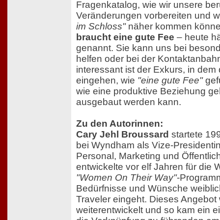
Fragenkatalog, wie wir unsere ber
Veränderungen vorbereiten und w
im Schloss"
näher kommen könn
braucht eine gute Fee
– heute h
genannt. Sie kann uns bei besond
helfen oder bei der Kontaktanba
interessant ist der Exkurs, in dem
eingehen, wie
"eine gute Fee"
gef
wie eine produktive Beziehung ge
ausgebaut werden kann.
Zu den Autorinnen:
Cary Jehl Broussard
startete 199
bei Wyndham als Vize-Presidentin,
Personal, Marketing und Öffentlich
entwickelte vor elf Jahren für di
"Women On Their Way"
-Programm,
Bedürfnisse und Wünsche weiblic
Traveler eingeht. Dieses Angebot
weiterentwickelt und so kam ein 