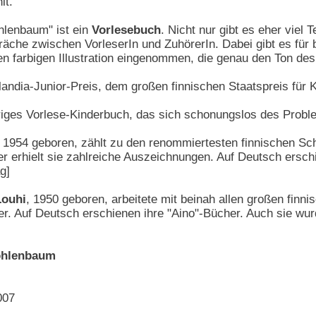
lt.
lenbaum" ist ein
Vorlesebuch
. Nicht nur gibt es eher viel 
äche zwischen VorleserIn und ZuhörerIn. Dabei gibt es für 
en farbigen Illustration eingenommen, die genau den Ton des 
ndia-Junior-Preis, dem großen finnischen Staatspreis für 
auriges Vorlese-Kinderbuch, das sich schonungslos des Pro
, 1954 geboren, zählt zu den renommiertesten finnischen Sch
r erhielt sie zahlreiche Auszeichnungen. Auf Deutsch ersch
g]
Louhi
, 1950 geboren, arbeitete mit beinah allen großen fin
er. Auf Deutsch erschienen ihre "Aino"-Bücher. Auch sie wur
ohlenbaum
007