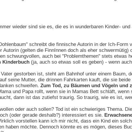
mer wieder sind sie es, die es in wunderbaren Kinder- un
hlenbaum" schreibt die finnische Autorin in der Ich-Form 
er Autorin (gelten die FinnInnen doch als eher schwermüti
den schwungvollen, auch bei "Problemthemen" stets etwas h
es Kinderbuch
(ja, auch so etwas soll es geben) - wenn auch
Vater gestorben ist, steht am Bahnhof unter einem Baum, de
f seine Mutter, die drinnen Fahrkarten kauft, die sie beide
edanken schweifen.
Zum Tod, zu Bäumen und Vögeln und z
ama und Papa rollt, wenn sie in Mamas Bett schläft, wenn si
t, dann ist das zutiefst traurig. So traurig, wie es ist, we
 wollen oder auch sollen? Tod ist ein schwieriges Thema. D
ch (oder gerade deshalb?) interessiert es sie.
Erwachsene
Wirklich vorstellen kann ich mir nicht, dass ein Kind ein sol
en haben möchte. Dennoch könnte es es mögen, dieses Buch