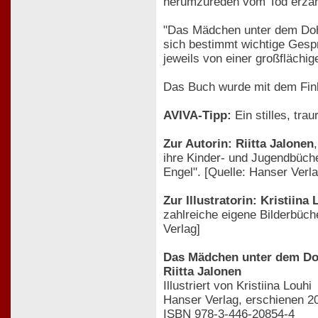
herumzureden vom Tod erzäh
"Das Mädchen unter dem Doh
sich bestimmt wichtige Gespr
jeweils von einer großflächig
Das Buch wurde mit dem Finla
AVIVA-Tipp:
Ein stilles, tr
Zur Autorin: Riitta Jalonen
ihre Kinder- und Jugendbüche
Engel". [Quelle: Hanser Verla
Zur Illustratorin: Kristiina 
zahlreiche eigene Bilderbüch
Verlag]
Das Mädchen unter dem D
Riitta Jalonen
Illustriert von Kristiina Louhi
Hanser Verlag, erschienen 2
ISBN 978-3-446-20854-4