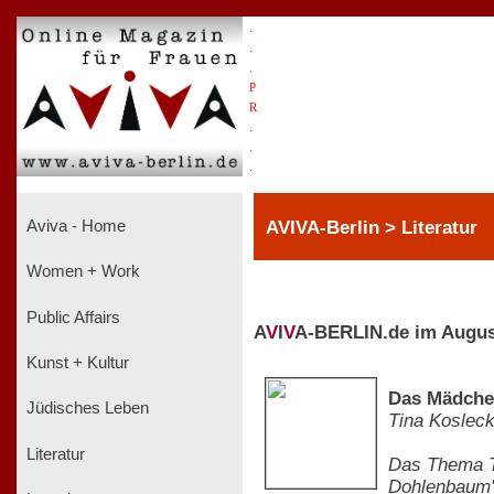
.
.
.
P
R
.
.
.
AVIVA-Berlin > Literatur
Aviva - Home
Women + Work
Public Affairs
A
V
I
V
A-BERLIN.de im Augus
Kunst + Kultur
Das Mädchen
Jüdisches Leben
Tina Koslec
Literatur
Das Thema To
Dohlenbaum" 