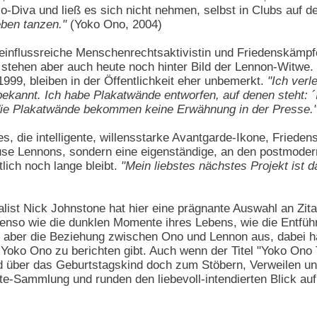
o-Diva und ließ es sich nicht nehmen, selbst in Clubs auf 
eben tanzen."
(Yoko Ono, 2004)
 einflussreiche Menschenrechtsaktivistin und Friedenskämpfer
stehen aber auch heute noch hinter Bild der Lennon-Witwe. K
 1999, bleiben in der Öffentlichkeit eher unbemerkt.
"Ich verl
 bekannt. Ich habe Plakatwände entworfen, auf denen steht: 
 die Plakatwände bekommen keine Erwähnung in der Presse.
es, die intelligente, willensstarke Avantgarde-Ikone, Frieden
Muse Lennons, sondern eine eigenständige, an den postmoder
tlich noch lange bleibt.
"Mein liebstes nächstes Projekt ist d
list Nick Johnstone hat hier eine prägnante Auswahl an Zit
benso wie die dunklen Momente ihres Lebens, wie die Entfüh
 aber die Beziehung zwischen Ono und Lennon aus, dabei hat
oko Ono zu berichten gibt. Auch wenn der Titel "Yoko Ono T
d über das Geburtstagskind doch zum Stöbern, Verweilen un
Zitate-Sammlung und runden den liebevoll-intendierten Blick 