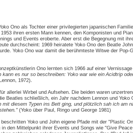
ko Ono als Tochter einer privilegierten japanischen Familie
e 1953 ihren ersten Mann kennen, den Komponisten und Pianis
ings und Events eroberte. Aber erst die Begegnung mit ihre
heute durchscheint: 1969 heiratete Yoko Ono den Beatle Jo
urde. Yoko Ono war damit die berühmteste Witwe der Pop-G
onzeptkünstlerin Ono lernten sich 1966 auf einer Vernissag
Ich kann es nur so beschreiben: Yoko war wie ein Acidtrip od
Lennon, 1972).
ür allerlei Wirbel und Aufsehen. Die beiden waren unzertrenn
die Beatles schließlich, ein Jahr nachdem Lennon und Yoko 
h mit diesem Typen ins Bett ging, und plötzlich sah ich am 
stehen."
(Yoko über Paul, Ringo und George 1981)
 beschritten Yoko und John eigene Pfade mit der "Plastic 
n den Mittelpunkt ihrer Events und Songs wie "Give Peace 