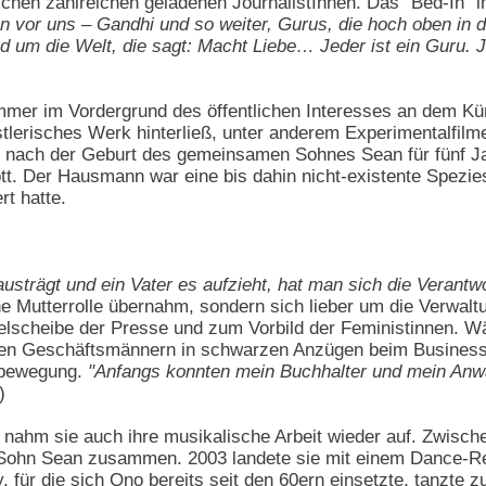
schen zahlreichen geladenen JournalistInnen. Das "Bed-In"
en vor uns – Gandhi und so weiter, Gurus, die hoch oben in
 um die Welt, die sagt: Macht Liebe… Jeder ist ein Guru. Je
mmer im Vordergrund des öffentlichen Interesses an dem Kün
stlerisches Werk hinterließ, unter anderem Experimentalfil
 nach der Geburt des gemeinsamen Sohnes Sean für fünf Ja
tt. Der Hausmann war eine bis dahin nicht-existente Spezie
rt hatte.
strägt und ein Vater es aufzieht, hat man sich die Verantwor
he Mutterrolle übernahm, sondern sich lieber um die Verw
elscheibe der Presse und zum Vorbild der Feministinnen. W
den Geschäftsmännern in schwarzen Anzügen beim Business-Lu
ltbewegung.
"Anfangs konnten mein Buchhalter und mein Anwa
)
ahm sie auch ihre musikalische Arbeit wieder auf. Zwische
m Sohn Sean zusammen. 2003 landete sie mit einem Dance-R
für die sich Ono bereits seit den 60ern einsetzte, tanzte zu