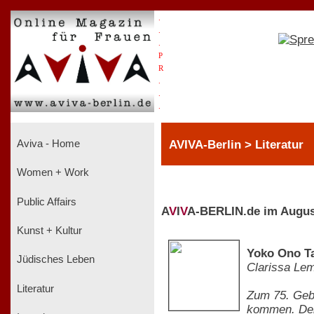
.
.
.
P
R
.
.
.
AVIVA-Berlin > Literatur
Aviva - Home
Women + Work
Public Affairs
A
V
I
V
A-BERLIN.de im Augus
Kunst + Kultur
Yoko Ono Ta
Jüdisches Leben
Clarissa Le
Literatur
Zum 75. Gebu
kommen. Der