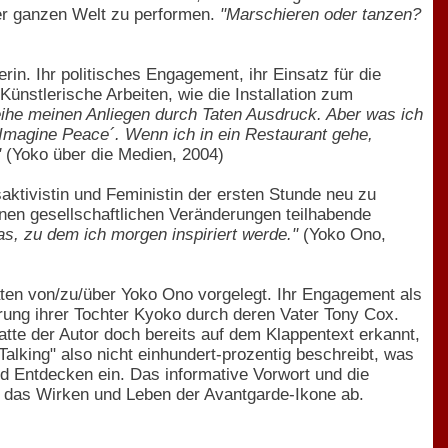
der ganzen Welt zu performen.
"Marschieren oder tanzen?
in. Ihr politisches Engagement, ihr Einsatz für die
ünstlerische Arbeiten, wie die Installation zum
eihe meinen Anliegen durch Taten Ausdruck. Aber was ich
´Imagine Peace´. Wenn ich in ein Restaurant gehe,
"
(Yoko über die Medien, 2004)
saktivistin und Feministin der ersten Stunde neu zu
nen gesellschaftlichen Veränderungen teilhabende
as, zu dem ich morgen inspiriert werde."
(Yoko Ono,
aten von/zu/über Yoko Ono vorgelegt. Ihr Engagement als
rung ihrer Tochter Kyoko durch deren Vater Tony Cox.
te der Autor doch bereits auf dem Klappentext erkannt,
alking" also nicht einhundert-prozentig beschreibt, was
d Entdecken ein. Das informative Vorwort und die
auf das Wirken und Leben der Avantgarde-Ikone ab.