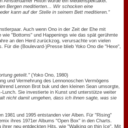
 im Amsterdamer Hilton wurde ein Medienspektakel.
 den Bergen meditierten… Wir schocken eine
der kann auf der Stelle in seinem Bett meditieren."
stlerpaar. Auch wenn Ono in der Zeit der Ehe mit
me wie "Bottoms" und Happenings wie das spät gerühmte
hre an den Herd zurückzog, verursachte von vielen
s. Für die (Boulevard-)Presse blieb Yoko Ono die "Hexe",
tung geteilt."
(Yoko Ono, 1980)
altung und Vermehrung des Lennonoschen Vermögens
ährend Lennon Brot buk und den kleinen Sean umsorgte,
nch. Sie investierte in Kunst und unterstütze weiter
lt nicht damit umgehen, dass ich ihnen sagte, was sie
n 1981 und 1995 entstanden vier Alben. Für "Rising"
emix ihres 1971er Albums "Open Box" in den Charts.
 ihrer neu entdeckten Hits, wie "Walking on thin Ice". Mit