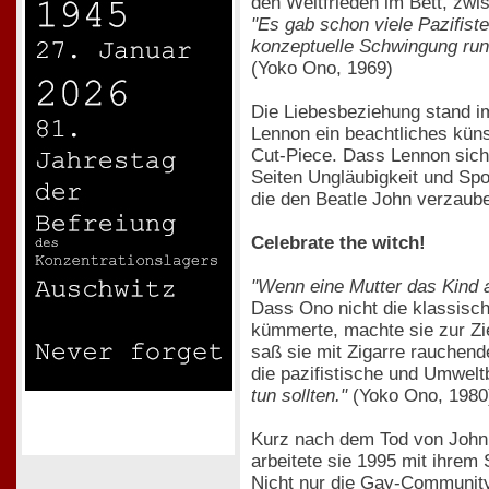
den Weltfrieden im Bett, zwi
"Es gab schon viele Pazifist
konzeptuelle Schwingung rund
(Yoko Ono, 1969)
Die Liebesbeziehung stand i
Lennon ein beachtliches kün
Cut-Piece. Dass Lennon sich
Seiten Ungläubigkeit und Spo
die den Beatle John verzaube
Celebrate the witch!
"Wenn eine Mutter das Kind au
Dass Ono nicht die klassisc
kümmerte, machte sie zur Zi
saß sie mit Zigarre rauchen
die pazifistische und Umwe
tun sollten."
(Yoko Ono, 1980
Kurz nach dem Tod von John n
arbeitete sie 1995 mit ihre
Nicht nur die Gay-Community, 