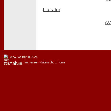
Literatur
AV
© AVIVA-Berlin 2026
suche
sitemap
impressum
datenschutz
home