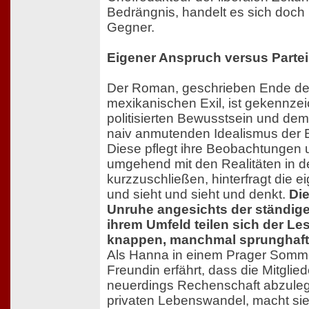
Bedrängnis, handelt es sich doch 
Gegner.
Eigener Anspruch versus Parteil
Der Roman, geschrieben Ende de
mexikanischen Exil, ist gekennze
politisierten Bewusstsein und de
naiv anmutenden Idealismus der 
Diese pflegt ihre Beobachtungen
umgehend mit den Realitäten in de
kurzzuschließen, hinterfragt die e
und sieht und sieht und denkt.
Di
Unruhe angesichts der ständig
ihrem Umfeld teilen sich der Le
knappen, manchmal sprunghaften
Als Hanna in einem Prager Somm
Freundin erfährt, dass die Mitglie
neuerdings Rechenschaft abzuleg
privaten Lebenswandel, macht si