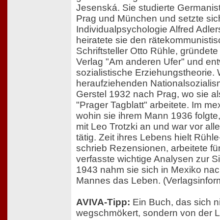
Jesenská. Sie studierte Germanist
Prag und München und setzte sich
Individualpsychologie Alfred Adle
heiratete sie den rätekommunistis
Schriftsteller Otto Rühle, gründet
Verlag "Am anderen Ufer" und ent
sozialistische Erziehungstheorie
heraufziehenden Nationalsozialis
Gerstel 1932 nach Prag, wo sie a
"Prager Tagblatt" arbeitete. Im me
wohin sie ihrem Mann 1936 folgte,
mit Leo Trotzki an und war vor all
tätig. Zeit ihres Lebens hielt Rühl
schrieb Rezensionen, arbeitete f
verfasste wichtige Analysen zur Si
1943 nahm sie sich in Mexiko nac
Mannes das Leben. (Verlagsinfor
AVIVA-Tipp:
Ein Buch, das sich n
wegschmökert, sondern von der L