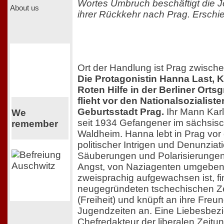
Wortes Umbruch beschäftigt die J
About us
ihrer Rückkehr nach Prag. Erschi
Ort der Handlung ist Prag zwisch
Die Protagonistin Hanna Last, K
Roten Hilfe in der Berliner Orts
flieht vor den Nationalsozialiste
Geburtsstadt Prag.
Ihr Mann Karl, 
We
seit 1934 Gefangener im sächsis
remember
Waldheim. Hanna lebt in Prag vor
politischer Intrigen und Denunzia
Säuberungen und Polarisierungen 
Angst, von Naziagenten umgeben 
zweisprachig aufgewachsen ist, fin
neugegründeten tschechischen Ze
(Freiheit) und knüpft an ihre Fre
Jugendzeiten an. Eine Liebesbe
Chefredakteur der liberalen Zeitung