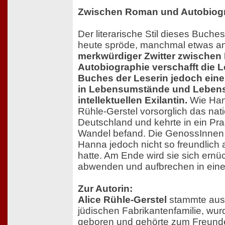
Zwischen Roman und Autobiog
Der literarische Stil dieses Buche
heute spröde, manchmal etwas ant
merkwürdiger Zwitter zwische
Autobiographie verschafft die L
Buches der Leserin jedoch eine
in Lebensumstände und Lebens
intellektuellen Exilantin.
Wie Hann
Rühle-Gerstel vorsorglich das nati
Deutschland und kehrte in ein Pra
Wandel befand. Die GenossInnen
Hanna jedoch nicht so freundlich au
hatte. Am Ende wird sie sich ernüc
abwenden und aufbrechen in eine 
Zur Autorin:
Alice Rühle-Gerstel
stammte aus 
jüdischen Fabrikantenfamilie, wur
geboren und gehörte zum Freunde