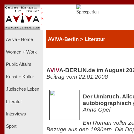
.
P
R
.
AVIVA-Berlin > Literatur
Aviva - Home
Women + Work
Public Affairs
A
V
I
V
A-BERLIN.de im August 20
Beitrag vom 22.01.2008
Kunst + Kultur
Jüdisches Leben
Der Umbruch. Alic
Literatur
autobiographisch
Anna Opel
Interviews
Ein Roman voller ze
Sport
Bezüge aus den 1930ern. Die Do