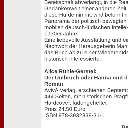
Bereitschaft abverlangt, in die Rea
Gedankenwelt einer anderen Zeit
diese Hürde nimmt, wird belohnt m
Panorama der politisch bewegten
mobilen deutsch-jüdischen Intelle
1930er Jahre.
Eine liebevolle Ausstattung und ei
Nachwort der Herausgeberin Mar
das Buch ab zu einer Wiederentde
historisch Interessierte.
Alice Rühle-Gerstel:
Der Umbruch oder Hanna und die
Roman
AvivA Verlag, erschienen Septem
444 Seiten, mit historischen Pragf
Hardcover, fadengeheftet
Preis 24,50 Euro
ISBN 978-3932338-31-1
Be