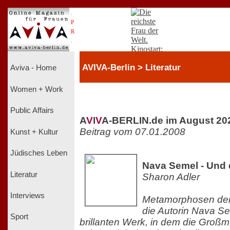
.
P
R
.
AVIVA-Berlin > Literatur
Aviva - Home
Women + Work
Public Affairs
A
V
I
V
A-BERLIN.de im August 20
Beitrag vom 07.01.2008
Kunst + Kultur
Jüdisches Leben
Nava Semel - Und d
Literatur
Sharon Adler
Interviews
Metamorphosen der 
die Autorin Nava S
Sport
brillanten Werk, in dem die Großmu