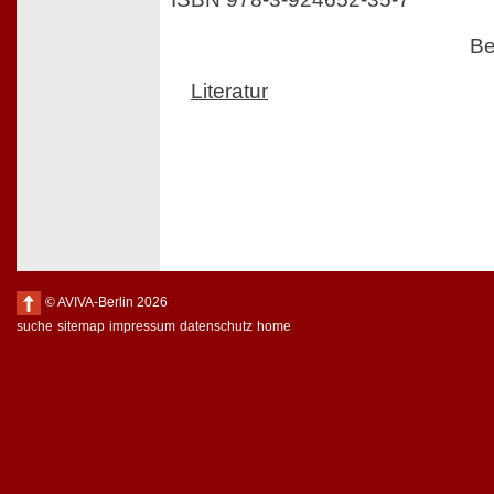
Be
Literatur
© AVIVA-Berlin 2026
suche
sitemap
impressum
datenschutz
home