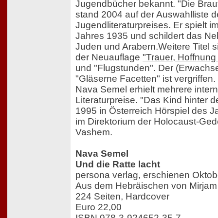
Jugendbücher bekannt. "Die Brau
stand 2004 auf der Auswahlliste 
Jugendliteraturpreises. Er spielt i
Jahres 1935 und schildert das N
Juden und Arabern.Weitere Titel s
der Neuauflage
"Trauer, Hoffnun
und "Flugstunden". Der (Erwachs
"Gläserne Facetten" ist vergriffen.
Nava Semel erhielt mehrere intern
Literaturpreise. "Das Kind hinter
1995 in Österreich Hörspiel des Jah
im Direktorium der Holocaust-Ged
Vashem.
Nava Semel
Und die Ratte lacht
persona verlag, erschienen Okto
Aus dem Hebräischen von Mirjam 
224 Seiten, Hardcover
Euro 22,00
ISBN 978-3-924652-35-7