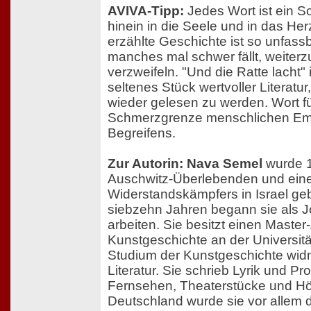
AVIVA-Tipp:
Jedes Wort ist ein Sch
hinein in die Seele und in das Her
erzählte Geschichte ist so unfas
manches mal schwer fällt, weiterz
verzweifeln. "Und die Ratte lacht" 
seltenes Stück wertvoller Literatur
wieder gelesen zu werden. Wort fü
Schmerzgrenze menschlichen Em
Begreifens.
Zur Autorin: Nava Semel
wurde 1
Auschwitz-Überlebenden und ein
Widerstandskämpfers in Israel ge
siebzehn Jahren begann sie als Jo
arbeiten. Sie besitzt einen Master
Kunstgeschichte an der Universitä
Studium der Kunstgeschichte widm
Literatur. Sie schrieb Lyrik und P
Fernsehen, Theaterstücke und Hör
Deutschland wurde sie vor allem d