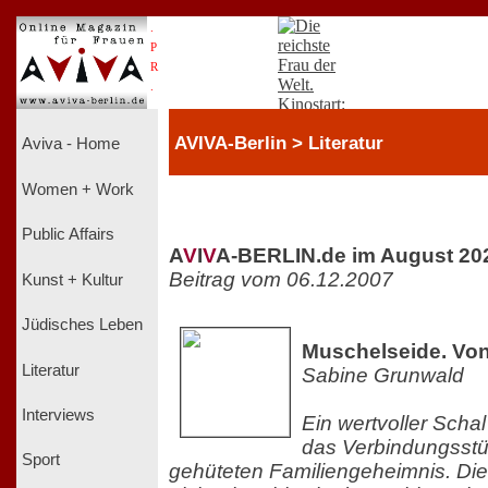
.
P
R
.
AVIVA-Berlin > Literatur
Aviva - Home
Women + Work
Public Affairs
A
V
I
V
A-BERLIN.de im August 20
Beitrag vom 06.12.2007
Kunst + Kultur
Jüdisches Leben
Muschelseide. Vo
Literatur
Sabine Grunwald
Interviews
Ein wertvoller Scha
das Verbindungsstü
Sport
gehüteten Familiengeheimnis. Die 