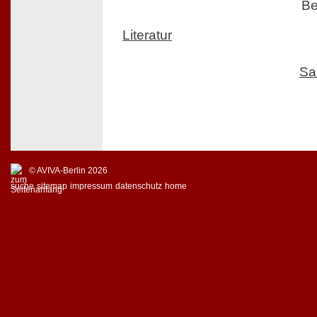
Be
Literatur
Sa
© AVIVA-Berlin 2026
suche
sitemap
impressum
datenschutz
home