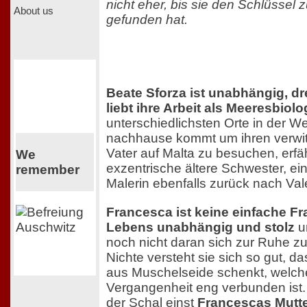
nicht eher, bis sie den Schlüssel 
About us
gefunden hat.
Beate Sforza ist unabhängig, dr
liebt ihre Arbeit als Meeresbiolo
unterschiedlichsten Orte in der Welt
nachhause kommt um ihren verwi
Vater auf Malta zu besuchen, erfä
We
exzentrische ältere Schwester, ein
remember
Malerin ebenfalls zurück nach Val
Francesca ist keine einfache Fra
Lebens unabhängig und stolz
un
noch nicht daran sich zur Ruhe zu 
Nichte versteht sie sich so gut, da
aus Muschelseide schenkt, welche
Vergangenheit eng verbunden ist. 
der Schal einst
Francescas Mutter