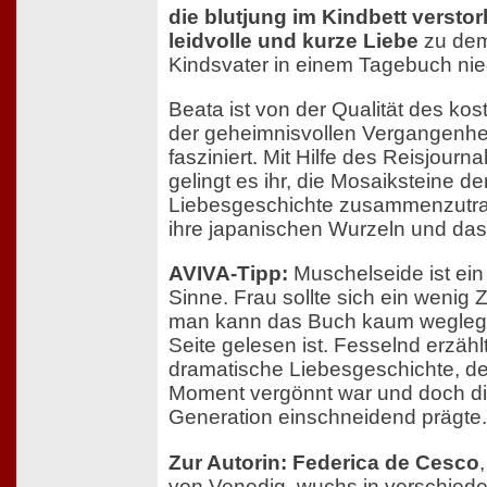
die blutjung im Kindbett verstor
leidvolle und kurze Liebe
zu dem
Kindsvater in einem Tagebuch nie
Beata ist von der Qualität des ko
der geheimnisvollen Vergangenhe
fasziniert. Mit Hilfe des Reisjour
gelingt es ihr, die Mosaiksteine de
Liebesgeschichte zusammenzutrag
ihre japanischen Wurzeln und das
AVIVA-Tipp:
Muschelseide ist ei
Sinne. Frau sollte sich ein wenig
man kann das Buch kaum weglegen
Seite gelesen ist. Fesselnd erzäh
dramatische Liebesgeschichte, der
Moment vergönnt war und doch d
Generation einschneidend prägte.
Zur Autorin: Federica de Cesco
von Venedig, wuchs in verschied