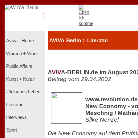
.
P
R
.
AVIVA-Berlin > Literatur
Aviva - Home
Women + Work
Public Affairs
A
V
I
V
A-BERLIN.de im August 20
Beitrag vom 29.04.2002
Kunst + Kultur
Jüdisches Leben
www.revolution.de 
Literatur
New Economy - vo
Meschnig / Mathia
Interviews
Silke Nenzel
Sport
Die New Economy auf dem Prüfs