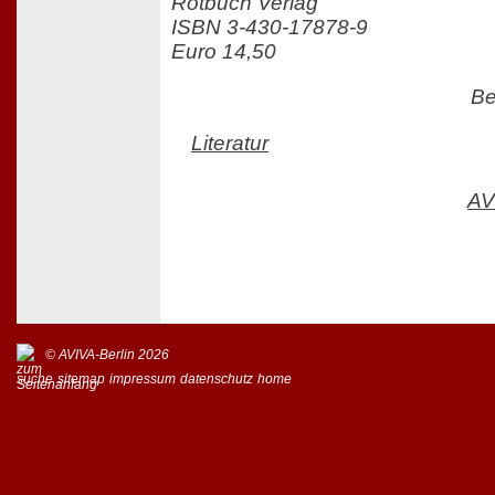
Rotbuch Verlag
ISBN 3-430-17878-9
Euro 14,50
Be
Literatur
AV
© AVIVA-Berlin 2026
suche
sitemap
impressum
datenschutz
home