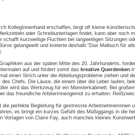
rch KollegInnenhand erschaffen, birgt oft kleine künstlerisc
Merkzetteln oder Schreibunterlagen findet, kann aber noch 
e schafft kurzweilige Fluchten bei langweiligen Sitzungen o
 Büros gelangweilt und kreierte deshalb "Das Malbuch für all
t.
 Graphiken aus der späten Mitte des 20. Jahrhunderts, forde
itermalen auf und fördert somit das
kreative Querdenken
.I
 mal einen Strich unter die Abteilungsprobleme ziehen und d
r des Chefs. Die Läuse, die einem über die Leber laufen, b
üller wird das Werkzeug für ein Monsterkabinett. Bei großem
dabei das freundliche ArbiterInnengemüt zu erhalten: Reißz
die perfekte Begleitung für gestresste Arbeitnehmerinnen und
hren, es bringt ein kurzes Gefühl des Müßiggangs in die hekt
en Vorlagen von Claire Fay, auch manches kleines Kunstwer