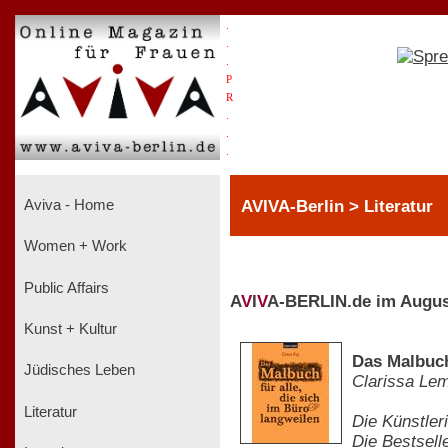
.
.
.
P
R
.
.
.
AVIVA-Berlin > Literatur
Aviva - Home
Women + Work
Public Affairs
A
V
I
V
A-BERLIN.de im Augus
Kunst + Kultur
Das Malbuch
Jüdisches Leben
Clarissa Le
Literatur
Die Künstleri
Die Bestsell