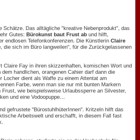
he Schätze. Das alltägliche "kreative Nebenprodukt", das
mehr Gutes:
Bürokunst baut Frust ab
und hilft,
der endlosen Telefonkonferenzen. Die Künstlerin
Claire
e, die sich im Büro langweilen", für die Zurückgelassenen
rt Claire Fay in ihren skizzenhaften, komischen Wort und
n dem handlichen, orangenen Cahier darf dann die
er Locher dient als Waffe zu einem Attentat am
ekennen Farbe, wenn man sie nur mit bunten Markern
 Frust, wie beispielsweise Urlaubssperre an Silvester,
wecken und eine Vodoopuppe…
 gefrustete "BürostuhlhüterInnen". Kritzeln hilft das
ische Arbeitswelt und erschafft, in diesem Fall fast
k.