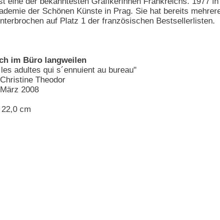
st eine der bekanntesten Grafikerinnen Frankreichs. 1977 in
ademie der Schönen Künste in Prag. Sie hat bereits mehrere B
nterbrochen auf Platz 1 der französischen Bestsellerlisten.
ich im Büro langweilen
 les adultes qui s´ennuient au bureau"
Christine Theodor
n März 2008
x 22,0 cm