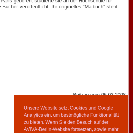
 Paris geboren, studierte sie an der Hochschule für
ücher veröffentlicht. Ihr originelles "Malbuch" steht
Beitrag vom 05.03.2008
Unsere Website setzt Cookies und Google
Analytics ein, um bestmögliche Funktionalität
Clarissa Lempp
zu bieten. Wenn Sie den Besuch auf der
AVIVA-Berlin-Website fortsetzen, sowie mehr
Teilen