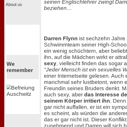
seinen Englischlehrer zwingt Darr
About us
beziehen…
Darren Flynn
ist sechzehn Jahre al
Schwimmteam seiner High-School. E
ein wenig schüchtern, aber belie
ihn, auf die Mädchen wirkt er attra
sexy
, vielleicht finden das sogar
We
"Jeder Mensch ist ein sexuelles 
remember
einer Internetseite gelesen. Auch e
manchmal sehr lustbetont, wenn e
Freundin seines Bruders denkt. Ma
auch sexy, aber
das Interesse d
seinem Körper irritiert ihn
. Denn
gar nicht auffallen, er ist ein sym
es scheint, als würden die andere
das er gar nicht ist. Dieser Konflikt
zunehmend und Darren will sich b