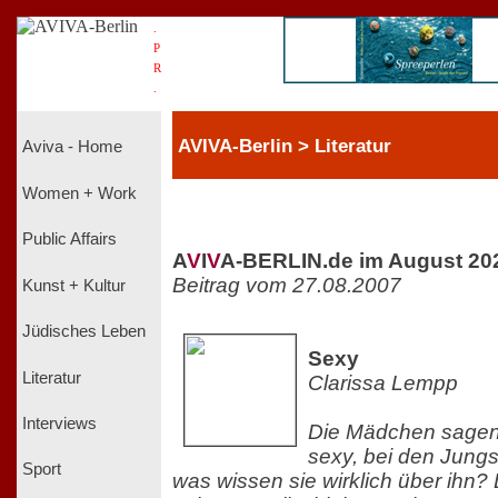
.
P
R
.
AVIVA-Berlin > Literatur
Aviva - Home
Women + Work
Public Affairs
A
V
I
V
A-BERLIN.de im August 20
Beitrag vom 27.08.2007
Kunst + Kultur
Jüdisches Leben
Sexy
Literatur
Clarissa Lempp
Interviews
Die Mädchen sagen 
sexy, bei den Jungs 
Sport
was wissen sie wirklich über ihn? 