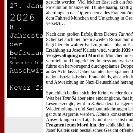
gesucht werden. Viel leichter lässt sich ein fr
Prostitution finanzieren. Dunkelhaarig, kräftig
allerdings in das Opferschema des Frauenmörder
dem Fahrrad München und Umgebung in Gra
versetzt…
Nach dem großen Erfolg ihres Debuts
Tannöd
Schenkel auch bei ihrem zweiten Roman auf d
liegt hier ein wahrer Fall zugrunde. Johann Ei
Erzählung zu Josef Kalteis wird, wurde
1939 
Vergewaltigung und Mord
in München in ei
verurteilt und hingerichtet. Interessanterwei
führte ein hervorragend durchgeplantes Doppe
außer Acht lässt. Dabei könnten hier spannend
nationalsozialistischen Frauenbilds, als auch 
und Abweichung im Nazi-Deutschland heran
Sprachlich bedient sich der Krimi wieder dem
Was bei
Tannöd
aber eine eindringliche, fast
Lesen erzeugte, wird in
Kalteis
derart ausgerei
Wiederholungen und Satzbauumkehrungen leic
gar zum Ärgernis werden.
Kalteis
konzentriert
Auswirkungen der Tat, als auf diese selbst un
Fragment zum Mord hin
, der schließlich i
Josef Kalteis sein bestialisches Gesicht offen