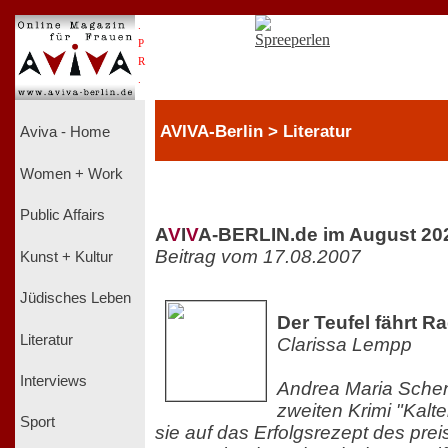
.
P
R
.
AVIVA-Berlin > Literatur
Aviva - Home
Women + Work
Public Affairs
A
V
I
V
A-BERLIN.de im August 20
Beitrag vom 17.08.2007
Kunst + Kultur
Jüdisches Leben
Der Teufel fährt Ra
Literatur
Clarissa Lempp
Interviews
Andrea Maria Schenk
zweiten Krimi "Kalte
Sport
sie auf das Erfolgsrezept des pre