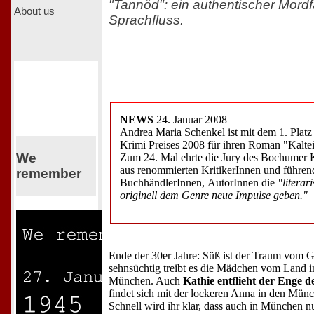
"Tannöd": ein authentischer Mordf
About us
Sprachfluss.
NEWS
24. Januar 2008
Andrea Maria Schenkel ist mit dem 1. Platz
Krimi Preises 2008 für ihren Roman "Kalte
We
Zum 24. Mal ehrte die Jury des Bochumer K
aus renommierten KritikerInnen und führen
remember
BuchhändlerInnen, AutorInnen die
"literar
originell dem Genre neue Impulse geben."
Ende der 30er Jahre: Süß ist der Traum vom G
sehnsüchtig treibt es die Mädchen vom Land i
München. Auch
Kathie entflieht der Enge d
findet sich mit der lockeren Anna in den Mün
Schnell wird ihr klar, dass auch in München 