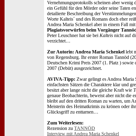
Vernehmungsprotokolls scheinen aber wenig 
ein Gefühl für den Mörder oder seine Taten en
detailierte Beschreibung der Verstümmelungen 
Worte Kalteis´ und des Romans doch eher reiß
Andrea Maria Schenkel aber in einem Fall mit 
Plagiatsvorwürfen beim Vorgänger Tannö
Peter Leuschner hat sie bei
Kalteis
nicht auf d
verzichtet…
Zur Autorin: Andrea Maria Schenkel
lebt m
von Regensburg. Ihr erster Roman Tannöd (2
Deutschen Krimi Preis 2007 (1. Platz ) sowie 
2007 (Debüt) ausgezeichnet.
AVIVA-Tipp:
Zwar gelingt es Andrea Maria 
einfachsten Sätzen die Charaktere klar und gr
besitzt aber lange nicht die gleiche Kraft wie
T
genaue Beobachterin, beweist aber nicht die 
bleibt auf den dritten Roman zu warten, um A
Meisterin des Heimatkrimis zu krönen oder ihr
Glücksgriff zu enttarnen…
Zum Weiterlesen:
Rezension zu
TANNÖD
Interview mit Andrea Maria Schenkel