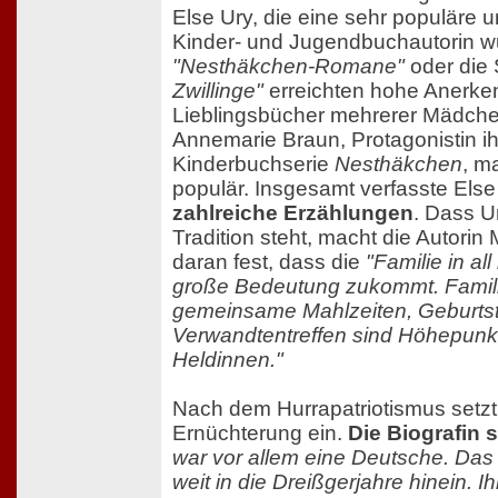
Else Ury, die eine sehr populäre u
Kinder- und Jugendbuchautorin wu
"Nesthäkchen-Romane"
oder die 
Zwillinge"
erreichten hohe Anerk
Lieblingsbücher mehrerer Mädche
Annemarie Braun, Protagonistin i
Kinderbuchserie
Nesthäkchen
, m
populär. Insgesamt verfasste Els
zahlreiche Erzählungen
. Dass Ur
Tradition steht, macht die Autorin
daran fest, dass die
"Familie in al
große Bedeutung zukommt. Famil
gemeinsame Mahlzeiten, Geburts
Verwandtentreffen sind Höhepunk
Heldinnen."
Nach dem Hurrapatriotismus setzt
Ernüchterung ein.
Die Biografin s
war vor allem eine Deutsche. Das w
weit in die Dreißgerjahre hinein. Ih