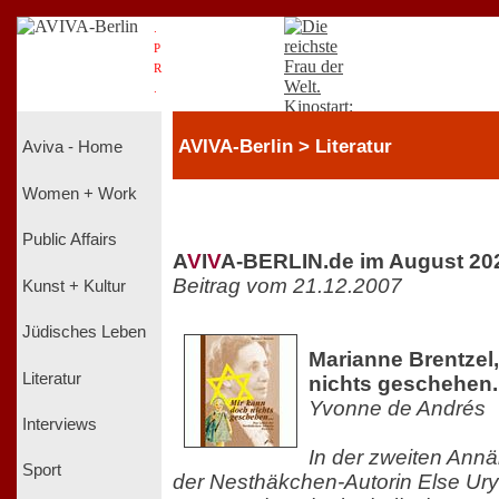
.
P
R
.
AVIVA-Berlin > Literatur
Aviva - Home
Women + Work
Public Affairs
A
V
I
V
A-BERLIN.de im August 20
Beitrag vom 21.12.2007
Kunst + Kultur
Jüdisches Leben
Marianne Brentzel
Literatur
nichts geschehen..
Yvonne de Andrés
Interviews
In der zweiten Ann
Sport
der Nesthäkchen-Autorin Else Ury 