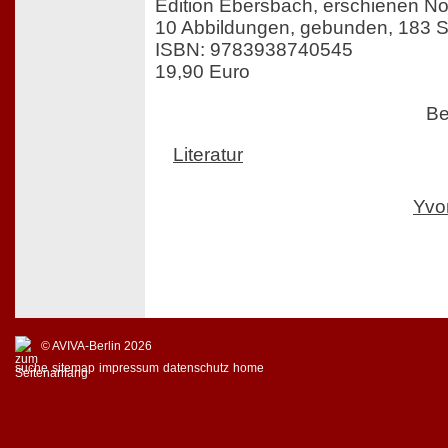
Edition Ebersbach, erschienen 
10 Abbildungen, gebunden, 183 S
ISBN: 9783938740545
19,90 Euro
Be
Literatur
Yvo
© AVIVA-Berlin 2026
suche
sitemap
impressum
datenschutz
home