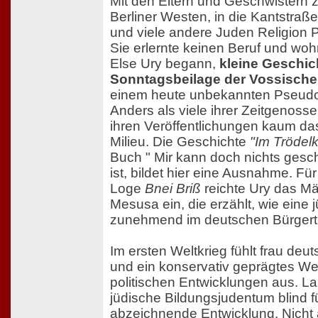
Mit den Eltern und Geschwistern 
Berliner Westen, in die Kantstraße 3
und viele andere Juden Religion P
Sie erlernte keinen Beruf und wohn
Else Ury begann,
kleine Geschich
Sonntagsbeilage der Vossische
einem heute unbekannten Pseudo
Anders als viele ihrer Zeitgenossen
ihren Veröffentlichungen kaum da
Milieu. Die Geschichte
"Im Trödelk
Buch " Mir kann doch nichts ges
ist, bildet hier eine Ausnahme. F
Loge
Bnei Briß
reichte Ury das Mä
Mesusa ein, die erzählt, wie eine 
zunehmend im deutschen Bürgertum
Im ersten Weltkrieg fühlt frau deu
und ein konservativ geprägtes We
politischen Entwicklungen aus. La
jüdische Bildungsjudentum blind fü
abzeichnende Entwicklung. Nicht 