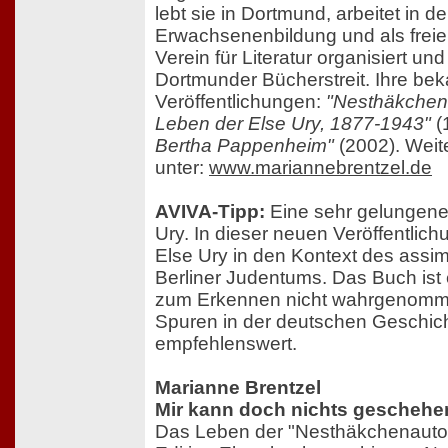
lebt sie in Dortmund, arbeitet in 
Erwachsenenbildung und als freie 
Verein für Literatur organisiert un
Dortmunder Bücherstreit. Ihre be
Veröffentlichungen:
"Nesthäkchen
Leben der Else Ury, 1877-1943"
(
Bertha Pappenheim"
(2002). Weit
unter:
www.mariannebrentzel.de
AVIVA-Tipp:
Eine sehr gelungene 
Ury. In dieser neuen Veröffentlichu
Else Ury in den Kontext des assim
Berliner Judentums. Das Buch ist e
zum Erkennen nicht wahrgenomme
Spuren in der deutschen Geschich
empfehlenswert.
Marianne Brentzel
Mir kann doch nichts geschehe
Das Leben der "Nesthäkchenautor