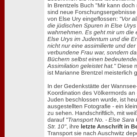
In Brentzels Buch "Mir kann doch
sind neue Forschungsergebnisse
von Else Ury eingeflossen:
"Vor a
die jüdischen Spuren in Else Urys
wahrnehmen. Es geht mir um die
Else Urys im Judentum und die Er
nicht nur eine assimilierte und de
verbundene Frau war, sondern das
Büchern selbst einen bedeutenden
Assimilation geleistet hat."
Diese n
ist Marianne Brentzel meisterlich 
In der Gedenkstätte der Wannsee
Koordination des Völkermords an
Juden beschlossen wurde, ist heut
ausgestellten Fotografie - ein kle
zu sehen. Handschriftlich, mit wei
darauf
"Transport No. - Else Sara 
Str. 10"
, ihre
letzte Anschrift in B
Transport sie nach Auschwitz depo