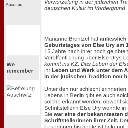
Verwurzelung in der jüdischen Trad
About us
deutschen Kultur im Vordergrund
Marianne Brentzel hat
anlässlich
Geburtstages von Else Ury am 
15 Jahre nach ihrer hoch gelobten
Veröffentlichung über Else Urys 
kommt ins KZ. Das Leben der Els
We
ihr
Leben und Werk unter dem As
remember
in der jüdischen Tradition neu b
Unter den nur schlecht erinnerten
Lebens in Berlin gibt es auch solch
solche erkannt werden, obwohl sie
Schriftstellerin Else Ury wohnte in
Sie
war eine der bekanntesten 
Schriftstellerinnen ihrer Zeit.
Den
LeserInnen bis heute ist bekannt, 