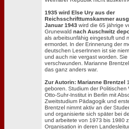
1935 wird Else Ury aus der
Reichsschrifttumskammer ausg
Januar 1943
wird die 65 jährige
Grunewald
nach Auschwitz depor
als arbeitsunfähig eingestuft und
ermordet. In der Erinnerung der me
deutschen LeserInnen ist sie nie
und auch nie vergast worden. Sie 
verschwunden. Marianne Brentzel 
das ganz anders war.
Zur Autorin: Marianne Brentzel
1
geboren. Studium der Politische
Otto-Suhr-Institut in Berlin mit Ab
Zweitstudium Pädagogik und erst
Brentzel nimmt aktiv an der Stud
und organisierte sich später bei 
und arbeitete von 1973 bis 1980 z
Organisation in deren Landesleit