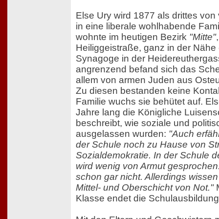
Else Ury wird 1877 als drittes von 
in eine liberale wohlhabende Fami
wohnte im heutigen Bezirk
"Mitte"
Heiliggeistraße, ganz in der Nähe 
Synagoge in der Heidereuthergas
angrenzend befand sich das Scheu
allem von armen Juden aus Oste
Zu diesen bestanden keine Kontak
Familie wuchs sie behütet auf. El
Jahre lang die Königliche Luisens
beschreibt, wie soziale und polit
ausgelassen wurden:
"Auch erfäh
der Schule noch zu Hause von St
Sozialdemokratie. In der Schule
wird wenig von Armut gesprochen
schon gar nicht. Allerdings wisse
Mittel- und Oberschicht von Not."
M
Klasse endet die Schulausbildung 