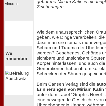
geborene Miriam Katin in eindrin
About us
Zeichnungen
Wie dem unaussprechlichen Gra
geben, wie Dinge verarbeiten, die 
dass man sie niemals mehr verg
Scham und Trauma der Überleben
werden? Gesehenes, Gehörtes un
We
sichtbare und unsichtbare Spuren
remember
Körper hinterlassen, und auch di
Generationen haben ihrem kollekt
Schrecken der Shoah gespeichert
Beim Carlsen Verlag sind die
auto
Erinnerungen von Miriam Katin
unter dem Label "Graphic Novel" e
eine bewegende Geschichte von d
Überlebender in Ungarn während 