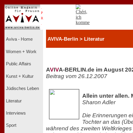
.
P
R
.
AVIVA-Berlin > Literatur
Aviva - Home
Women + Work
Public Affairs
A
V
I
V
A-BERLIN.de im August 20
Beitrag vom 26.12.2007
Kunst + Kultur
Jüdisches Leben
Allein unter allen.
Literatur
Sharon Adler
Interviews
Die Erinnerungen ei
Tochter an das (Üb
Sport
während des zweiten Weltkrieges 