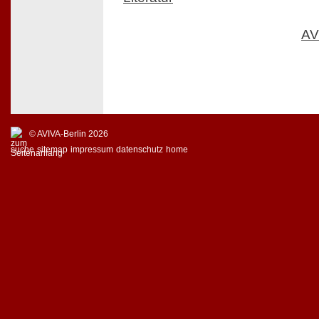
AV
© AVIVA-Berlin 2026
suche
sitemap
impressum
datenschutz
home