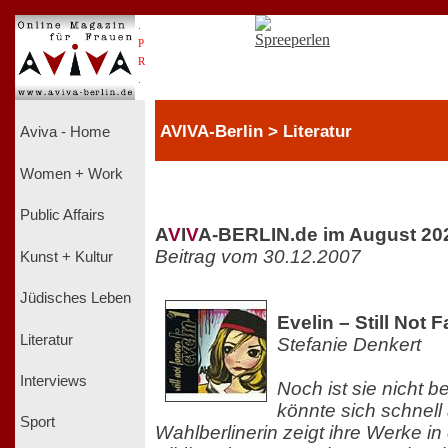
.
P
R
.
AVIVA-Berlin > Literatur
Aviva - Home
Women + Work
Public Affairs
A
V
I
V
A-BERLIN.de im August 20
Beitrag vom 30.12.2007
Kunst + Kultur
Jüdisches Leben
Evelin – Still Not
Literatur
Stefanie Denkert
Interviews
Noch ist sie nicht 
könnte sich schnell
Sport
Wahlberlinerin zeigt ihre Werke in