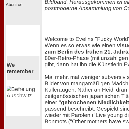
Bildband. Herausgekommen ist ei
About us
postmoderne Ansammlung von Co
Welcome to Evelins "Fucky World"
Wenn es so etwas wie einen
visu
zum Berlin des frühen 21. Jahr
80er-Retro-Phase (mit unzähligen 
gibt, dann hat ihn die Künstlerin E
We
remember
Mal mehr, mal weniger subversiv s
Bilder von mangamäßigen Mädche
Kulleraugen. Näher an Heidi dran 
zeitgenössischen japanischen Tit
einer
"gebrochenen Niedlichkeit
passend beschreibt. Gespickt sind
wieder mit Parolen ("Live young di
Bonmots ("Other mothers have swe