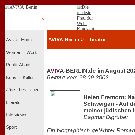
.
P
R
.
AVIVA-Berlin > Literatur
Aviva - Home
Women + Work
Public Affairs
A
V
I
V
A-BERLIN.de im August 20
Beitrag vom 28.09.2002
Kunst + Kultur
Jüdisches Leben
Helen Fremont: N
Literatur
Schweigen - Auf d
meiner jüdischen I
Interviews
Dagmar Digruber
Sport
Ein biographisch gefärbter Roman