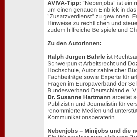
AVIVA-Tipp:
"Nebenjobs" ist ein n
um einen genauen Einblick in da
"Zusatzverdienst" zu gewinnen. Er 
Hinweise zu rechtlichen und steue
zudem hilfreiche Beispiele und Ch
Zu den AutorInnen:
Ralph Jürgen Bährle
ist Rechtsa
Schwerpunkt Arbeitsrecht und Doz
Hochschule, Autor zahlreicher Bü
Fachbeiträge sowie Experte für ar
Fragen im
Europaverband der Sel
Bundesverband Deutschland e. V
Dr. Susanne Hartmann
arbeitet s
Publizistin und Journalistin für v
renommierte Medien und unterstü
Kommunikationsberaterin.
Nebenjobs – Minijobs und die n