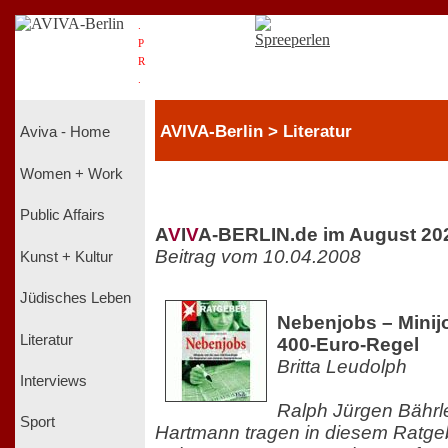
.
P
R
.
AVIVA-Berlin > Literatur
Aviva - Home
Women + Work
Public Affairs
A
V
I
V
A-BERLIN.de im August 20
Beitrag vom 10.04.2008
Kunst + Kultur
Jüdisches Leben
Nebenjobs – Minij
Literatur
400-Euro-Regel
Britta Leudolph
Interviews
Ralph Jürgen Bährl
Sport
Hartmann tragen in diesem Ratgeb