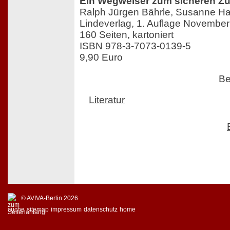
Ein Wegweiser zum sicheren Zu
Ralph Jürgen Bährle, Susanne H
Lindeverlag, 1. Auflage Novembe
160 Seiten, kartoniert
ISBN 978-3-7073-0139-5
9,90 Euro
Be
Literatur
© AVIVA-Berlin 2026
suche
sitemap
impressum
datenschutz
home