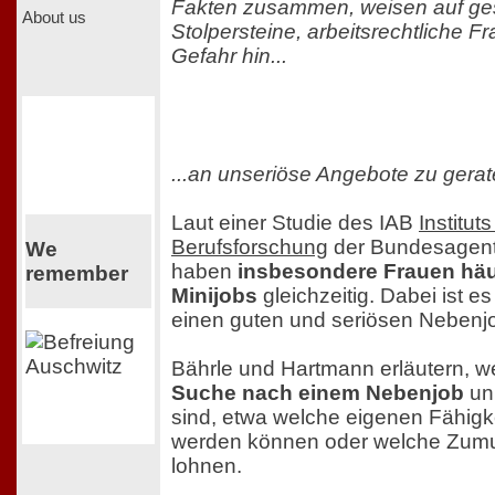
Fakten zusammen, weisen auf ges
About us
Stolpersteine, arbeitsrechtliche F
Gefahr hin...
...an unseriöse Angebote zu gerat
Laut einer Studie des IAB
Institut
Berufsforschung
der Bundesagentu
We
haben
insbesondere Frauen häu
remember
Minijobs
gleichzeitig. Dabei ist es
einen guten und seriösen Nebenjo
Bährle und Hartmann erläutern, 
Suche nach einem Nebenjob
unb
sind, etwa welche eigenen Fähigk
werden können oder welche Zumut
lohnen.