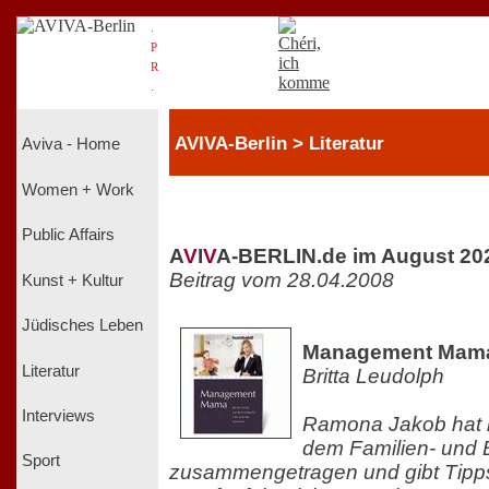
.
P
R
.
AVIVA-Berlin > Literatur
Aviva - Home
Women + Work
Public Affairs
A
V
I
V
A-BERLIN.de im August 20
Beitrag vom 28.04.2008
Kunst + Kultur
Jüdisches Leben
Management Mam
Literatur
Britta Leudolph
Interviews
Ramona Jakob hat i
dem Familien- und 
Sport
zusammengetragen und gibt Tipps