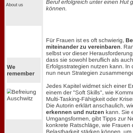
Beruf erfolgreich unter einen Hut
About us
können.
Für Frauen ist es oft schwierig,
Be
miteinander zu vereinbaren
. Ra
selbst vor dieser Herausforderung 
dass sie sowohl beruflich als auch
Erfolgsstrategien nutzen kann. In
We
nun neun Strategien zusammenge
remember
Jedes Kapitel widmet sich einer Er
einem der "Soft Skills", wie Komm
Multi-Tasking-Fähigkeit oder Kri
Die Autorin erklärt anschaulich, wi
erkennen und nutzen
kann. Sie e
Umgangsformen, gibt Tipps zur N
konkrete Ratschläge, wie Frauen 
Belastbarkeit stärken können, um