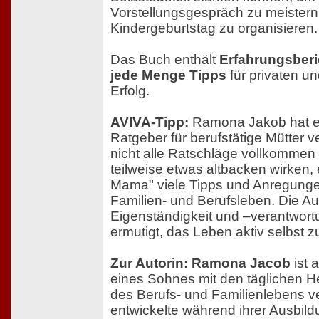
Vorstellungsgespräch zu meistern
Kindergeburtstag zu organisieren.
Das Buch enthält
Erfahrungsber
jede Menge Tipps
für privaten u
Erfolg.
AVIVA-Tipp:
Ramona Jakob hat ei
Ratgeber für berufstätige Mütter 
nicht alle Ratschläge vollkommen
teilweise etwas altbacken wirken
Mama" viele Tipps und Anregungen
Familien- und Berufsleben. Die Aut
Eigenständigkeit und –verantwort
ermutigt, das Leben aktiv selbst z
Zur Autorin: Ramona Jacob
ist 
eines Sohnes mit den täglichen 
des Berufs- und Familienlebens ve
entwickelte während ihrer Ausbild