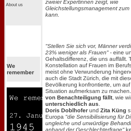
zweier Expertinnen zeigt, wie
About us
Gleichstellungsmanagement zum E
kann.
"Stellen Sie sich vor, Männer verd
23% weniger als Frauen"
- eine u
Gehaltsdifferenz, die uns auffällt. T
Konstellation auf Frauen im Berufs
We
meist ohne Verwunderung hinge
remember
auch die Stadt Zürich, die mit die
Bevölkerung konfrontierte, um auf
Situation aufmerksam zu machen
von Benachteiligung fällt
, wie wi
unterschiedlich aus
.
Doris Doblhofer
und
Zita Küng
s
Europa
"die Sensibilisierung für D
ungleiche und unwürdige Behandlun
anhand der Geschlechterfrage"
ke