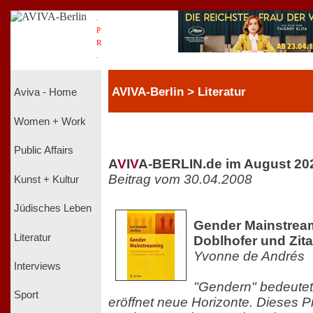
.
P
R
.
AVIVA-Berlin > Literatur
Aviva - Home
Women + Work
Public Affairs
A
V
I
V
A-BERLIN.de im August 20
Beitrag vom 30.04.2008
Kunst + Kultur
Jüdisches Leben
Gender Mainstrea
Literatur
Doblhofer und Zit
Yvonne de Andrés
Interviews
"Gendern" bedeute
Sport
eröffnet neue Horizonte. Dieses 