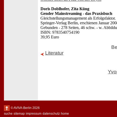
Doris Doblhofer, Zita Küng
Gender Mainstreaming - das Praxisbuch
Gleichstellungsmanagement als Erfolgsfaktor.
Springer-Verlag Berlin, erschienen Januar 200
Gebunden - 278 Seiten, 46 schw. - w. Abbild
ISBN: 9783540754190
39,95 Euro
Be
Literatur
Yvo
© AVIVA-Berlin 2026
suche
sitemap
impressum
datenschutz
home