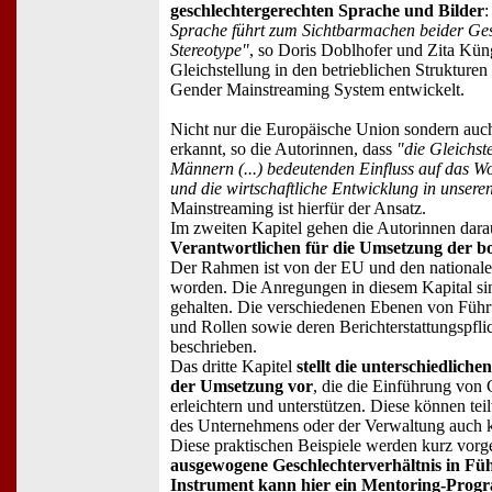
geschlechtergerechten Sprache und Bilder
Sprache führt zum Sichtbarmachen beider Ges
Stereotype"
, so Doris Doblhofer und Zita Kün
Gleichstellung in den betrieblichen Strukturen
Gender Mainstreaming System entwickelt.
Nicht nur die Europäische Union sondern auc
erkannt, so die Autorinnen, dass
"die Gleichst
Männern (...) bedeutenden Einfluss auf das 
und die wirtschaftliche Entwicklung in unser
Mainstreaming ist hierfür der Ansatz.
Im zweiten Kapitel gehen die Autorinnen dara
Verantwortlichen für die Umsetzung der bo
Der Rahmen ist von der EU und den nationale
worden. Die Anregungen in diesem Kapital si
gehalten. Die verschiedenen Ebenen von Führ
und Rollen sowie deren Berichterstattungspfli
beschrieben.
Das dritte Kapitel
stellt die unterschiedlich
der Umsetzung vor
, die die Einführung von
erleichtern und unterstützen. Diese können te
des Unternehmens oder der Verwaltung auch 
Diese praktischen Beispiele werden kurz vorges
ausgewogene Geschlechterverhältnis in Füh
Instrument kann hier ein Mentoring-Progr