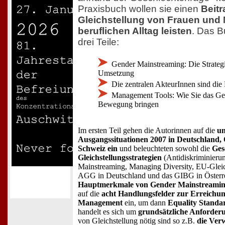
Praxisbuch wollen sie einen
Beitr
Gleichstellung von Frauen und
beruflichen Alltag leisten
. Das B
drei Teile:
Gender Mainstreaming: Die Strategie
Umsetzung
Die zentralen AkteurInnen sind die
Management Tools: Wie Sie das Ges
Bewegung bringen
Im ersten Teil gehen die Autorinnen auf die
un
Ausgangssituationen 2007 in Deutschland, 
Schweiz ein
und beleuchteten sowohl die
Ges
Gleichstellungsstrategien
(Antidiskriminieru
Mainstreaming, Managing Diversity, EU-Gleic
AGG in Deutschland und das GIBG in Österrei
Hauptmerkmale von Gender Mainstreami
auf die
acht Handlungsfelder zur Erreichu
Management
ein, um dann
Equality Standa
handelt es sich um
grundsätzliche Anforder
von Gleichstellung nötig sind so z.B.
die Ver