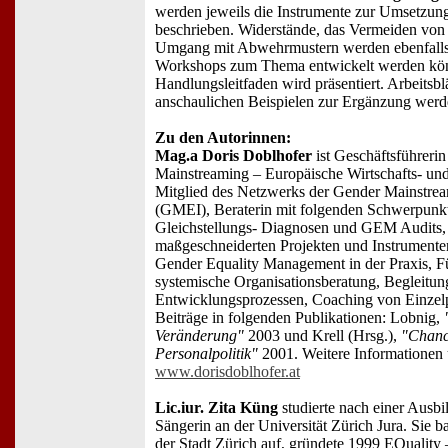
werden jeweils die Instrumente zur Umsetzung
beschrieben. Widerstände, das Vermeiden von
Umgang mit Abwehrmustern werden ebenfalls
Workshops zum Thema entwickelt werden kön
Handlungsleitfaden wird präsentiert. Arbeitsbl
anschaulichen Beispielen zur Ergänzung wer
Zu den Autorinnen:
Mag.a Doris Doblhofer
ist Geschäftsführer
Mainstreaming – Europäische Wirtschafts- und
Mitglied des Netzwerks der Gender Mainstream
(GMEI), Beraterin mit folgenden Schwerpunk
Gleichstellungs- Diagnosen und GEM Audits,
maßgeschneiderten Projekten und Instrument
Gender Equality Management in der Praxis, F
systemische Organisationsberatung, Begleitu
Entwicklungsprozessen, Coaching von Einzel
Beiträge in folgenden Publikationen: Lobnig,
Veränderung"
2003 und Krell (Hrsg.),
"Chanc
Personalpolitik"
2001. Weitere Informationen 
www.dorisdoblhofer.at
Lic.iur. Zita Küng
studierte nach einer Ausb
Sängerin an der Universität Zürich Jura. Sie b
der Stadt Zürich auf, gründete 1999 EQuality 