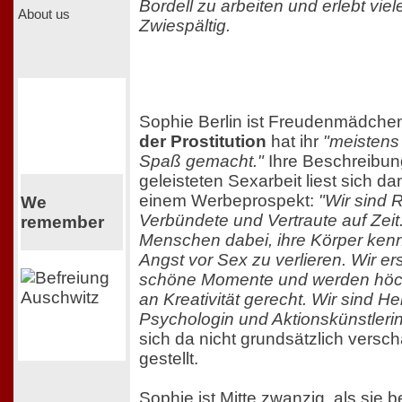
Bordell zu arbeiten und erlebt vi
About us
Zwiespältig.
Sophie Berlin ist Freudenmädch
der Prostitution
hat ihr
"meistens 
Spaß gemacht."
Ihre Beschreibung
geleisteten Sexarbeit liest sich d
einem Werbeprospekt:
"Wir sind 
We
Verbündete und Vertraute auf Zeit.
remember
Menschen dabei, ihre Körper ken
Angst vor Sex zu verlieren. Wir e
schöne Momente und werden höc
an Kreativität gerecht. Wir sind Hei
Psychologin und Aktionskünstlerin
sich da nicht grundsätzlich versch
gestellt.
Sophie ist Mitte zwanzig, als sie b