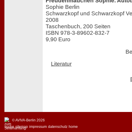
Freudenmädchen Sophie. Autob
Sophie Berlin
Schwarzkopf und Schwarzkopf Verl
2008
Taschenbuch, 200 Seiten
ISBN 978-3-89602-832-7
9,90 Euro
Be
Literatur
© AVIVA-Berlin 2026
suche
sitemap
impressum
datenschutz
home