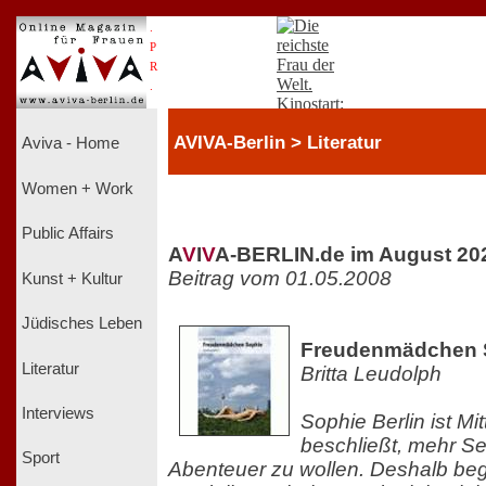
.
P
R
.
AVIVA-Berlin > Literatur
Aviva - Home
Women + Work
Public Affairs
A
V
I
V
A-BERLIN.de im August 20
Beitrag vom 01.05.2008
Kunst + Kultur
Jüdisches Leben
Freudenmädchen 
Literatur
Britta Leudolph
Interviews
Sophie Berlin ist Mi
beschließt, mehr S
Sport
Abenteuer zu wollen. Deshalb begi