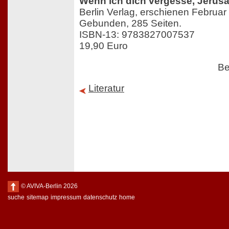
Wenn ich dich vergesse, Jerus
Berlin Verlag, erschienen Februar
Gebunden, 285 Seiten.
ISBN-13: 9783827007537
19,90 Euro
Be
Literatur
© AVIVA-Berlin 2026
suche
sitemap
impressum
datenschutz
home