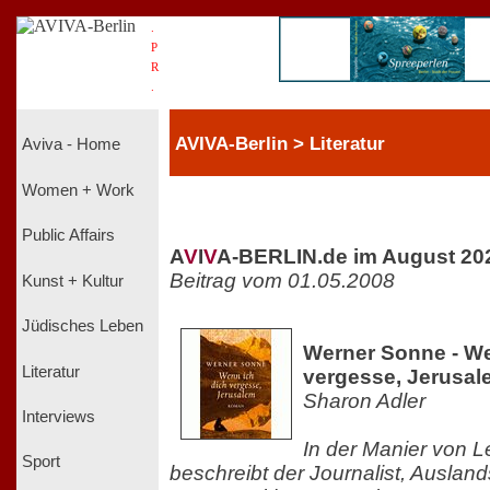
.
P
R
.
AVIVA-Berlin > Literatur
Aviva - Home
Women + Work
Public Affairs
A
V
I
V
A-BERLIN.de im August 20
Beitrag vom 01.05.2008
Kunst + Kultur
Jüdisches Leben
Werner Sonne - We
Literatur
vergesse, Jerusal
Sharon Adler
Interviews
In der Manier von L
Sport
beschreibt der Journalist, Auslan