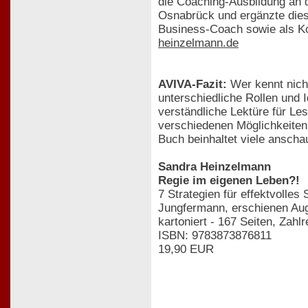
die Coaching-Ausbildung an 
Osnabrück und ergänzte diese
Business-Coach sowie als Ko
heinzelmann.de
AVIVA-Fazit:
Wer kennt nicht
unterschiedliche Rollen und I
verständliche Lektüre für Le
verschiedenen Möglichkeiten
Buch beinhaltet viele anschau
Sandra Heinzelmann
Regie im eigenen Leben?!
7 Strategien für effektvolles
Jungfermann, erschienen Au
kartoniert - 167 Seiten, Zahlr
ISBN: 9783873876811
19,90 EUR