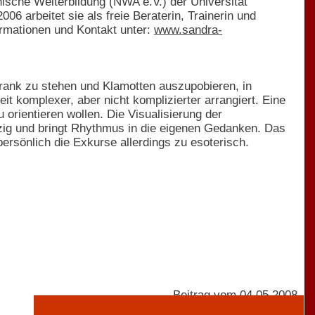
sche Weiterbildung (NWA e.V.) der Universität
6 arbeitet sie als freie Beraterin, Trainerin und
rmationen und Kontakt unter:
www.sandra-
rank zu stehen und Klamotten auszupobieren, in
it komplexer, aber nicht komplizierter arrangiert. Eine
orientieren wollen. Die Visualisierung der
zig und bringt Rhythmus in die eigenen Gedanken. Das
persönlich die Exkurse allerdings zu esoterisch.
Beitrag vom 04.05.2008