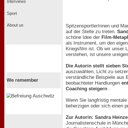
Interviews
Sport
About us
SpitzensportlerInnen und Ma
auf der Stelle zu treten.
Sand
schöne Idee der
Film-Metaph
als Instrument, um den eige
Kriegsfilm ist. Ob wir unser
verstehen, ist unsere ureige
Die Autorin stellt sieben St
auszuwählen, Licht zu setze
verständliche Beispiele aus 
We remember
beobachteter Handlungen
en
Coaching steigern
.
Wenn Sie langfristig mentale
beherzigen oder sich einen p
Zur Autorin: Sandra Heinz
Journalistenschule in Münche