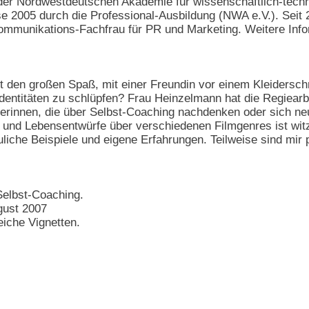
der Nordwestdeutschen Akademie für wissenschaftlich-techni
 2005 durch die Professional-Ausbildung (NWA e.V.). Seit 200
mmunikations-Fachfrau für PR und Marketing. Weitere Info
 den großen Spaß, mit einer Freundin vor einem Kleidersch
dentitäten zu schlüpfen? Frau Heinzelmann hat die Regiearbe
serinnen, die über Selbst-Coaching nachdenken oder sich neu 
 und Lebensentwürfe über verschiedenen Filmgenres ist wit
liche Beispiele und eigene Erfahrungen. Teilweise sind mir 
 Selbst-Coaching.
gust 2007
eiche Vignetten.