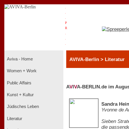
.
.
.
P
R
.
.
.
AVIVA-Berlin > Literatur
Aviva - Home
Women + Work
Public Affairs
A
V
I
V
A-BERLIN.de im Augus
Kunst + Kultur
Sandra Hein
Jüdisches Leben
Yvonne de A
Literatur
Sieben Strat
die passende