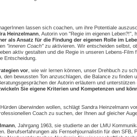
nagerInnen lassen sich coachen, um ihre Potentiale auszu
ra Heinzelmann
, Autorin von "Regie im eigenen Leben?!", h
er als Ansatz für die Findung der eigenen Rolle im Leb
nen
"inneren Coach"
zu aktivieren. Wir entscheiden selbst, o
 Leben aktiv gestalten und die Regie in unseren Lebens-Film
ne Entscheidung.
rategien vor
, wie wir lernen können, unser Drehbuch zu sch
n, den bewussten Ton anzuschlagen, die Balance zu finden 
Beratungsgesprächen der Autorin erläutern und unterstützen 
twickeln Sie eigene Kriterien und Kompetenzen und könn
 Hürden überwinden wollen, schlägt Sandra Heinzelmann vor,
rofessionellen Coach zu suchen, der Ihnen auf gleicher Au
elmann
, Jahrgang 1963, sie studierte an der LMU Kommunik
n. Berufserfahrungen als Fernsehjournalistin für den SFB, 