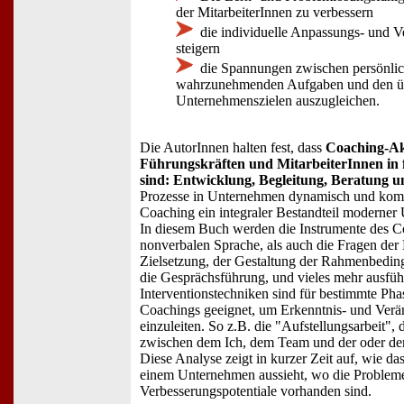
der MitarbeiterInnen zu verbessern
die individuelle Anpassungs- und V
steigern
die Spannungen zwischen persönlic
wahrzunehmenden Aufgaben und den ü
Unternehmenszielen auszugleichen.
Die AutorInnen halten fest, dass
Coaching-Ak
Führungskräften und MitarbeiterInnen in 
sind: Entwicklung, Begleitung, Beratung u
Prozesse in Unternehmen dynamisch und komp
Coaching ein integraler Bestandteil moderner
In diesem Buch werden die Instrumente des C
nonverbalen Sprache, als auch die Fragen der
Zielsetzung, der Gestaltung der Rahmenbeding
die Gesprächsführung, und vieles mehr ausführ
Interventionstechniken sind für bestimmte Pha
Coachings geeignet, um Erkenntnis- und Verä
einzuleiten. So z.B. die "Aufstellungsarbeit",
zwischen dem Ich, dem Team und der oder dem
Diese Analyse zeigt in kurzer Zeit auf, wie da
einem Unternehmen aussieht, wo die Problem
Verbesserungspotentiale vorhanden sind.