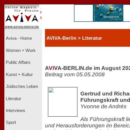
.
P
R
.
AVIVA-Berlin > Literatur
Aviva - Home
Women + Work
Public Affairs
A
V
I
V
A-BERLIN.de im August 20
Beitrag vom 05.05.2008
Kunst + Kultur
Jüdisches Leben
Gertrud und Richa
Literatur
Führungskraft un
Yvonne de Andrés
Interviews
Als Führungskraft l
Sport
und Herausforderungen im Bereic