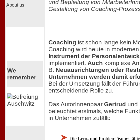
und Begleitung von MitarbeiterInn
About us
Gestaltung von Coaching-Prozes
Coaching
ist schon lange kein M
Coaching wird heute in modernen
Instrument der Personalentwic
implementiert.
Auch
komplexe Anf
B.
Neuausrichtungen oder Restr
We
Unternehmen werden damit erfo
remember
Bei der Umsetzung fällt der Führu
entscheidende Rolle zu.
Das AutorInnenpaar
Gertrud
und
beleuchtet erstmals, welche Fun
in Unternehmen zufällt:
Die Lern- und Problemlösungsfähig