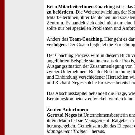
Beim
MitarbeiterInnen-Coaching
ist es das 
zu befördern
. Die Weiterentwicklung der Ko
MitarbeiterInnen, ihrer fachlichen und sozialen
Zentrum. Es handelt sich dabei nicht um eine
sollte nur bei speziellen Problemen und Anfor
Anders das
Team-Coaching
. Hier geht es d
verfolgen
. Der Coach begleitet die Erreichung
Der Coaching-Prozess wird in diesem Buch ve
angeführten Beispiele stammen aus der Praxis,
Ausgangssituation der Zusammenlegung von 
zweier Unternehmen. Bei der Beschreibung die
und Einbindung verschiedener Hierarchien wir
und Richard Neges solche Prozesse bereits häu
Das Abschlusskapitel behandelt die Frage, wie
Beratungskompetenz entwickelt werden kann.
Zu den AutorInnen:
Gertrud Neges
ist Unternehmensberaterin un
ihrem Mann hat sie Management -Ratgeber in
herausgegeben. Gemeinsam gibt das Ehepaar 
Management Trainer "
heraus.