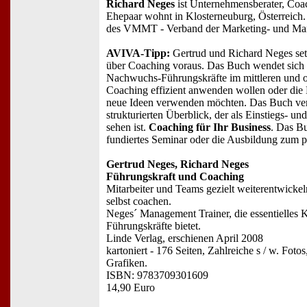
Richard Neges
ist Unternehmensberater, Coac
Ehepaar wohnt in Klosterneuburg, Österreich.
des VMMT - Verband der Marketing- und Man
AVIVA-Tipp:
Gertrud und Richard Neges set
über Coaching voraus. Das Buch wendet sich 
Nachwuchs-Führungskräfte im mittleren und 
Coaching effizient anwenden wollen oder die 
neue Ideen verwenden möchten. Das Buch verm
strukturierten Überblick, der als Einstiegs- 
sehen ist.
Coaching für Ihr Business
. Das Bu
fundiertes Seminar oder die Ausbildung zum p
Gertrud Neges, Richard Neges
Führungskraft und Coaching
Mitarbeiter und Teams gezielt weiterentwickeln
selbst coachen.
Neges´ Management Trainer, die essentielle
Führungskräfte bietet.
Linde Verlag, erschienen April 2008
kartoniert - 176 Seiten, Zahlreiche s / w. Foto
Grafiken.
ISBN: 9783709301609
14,90 Euro