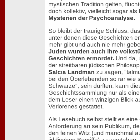
mystischen Tradition gelten, flüch
doch kollektiv, vielleicht sogar als 
Mysterien der Psychoanalyse.
So bleibt der traurige Schluss, da
unter denen diese Geschichten en
mehr gibt und auch nie mehr gebe
Juden wurden auch ihre volkst
Geschichten ermordet.
Und da, 
der streitbaren jüdischen Philosop
Salcia Landman
zu sagen, "talmu
bei den Überlebenden so rar wie
Schwarze", sein dürften, kann die
Geschichtssammlung nur als eine 
dem Leser einen winzigen Blick a
Verlorenes gestattet.
Als Lesebuch selbst stellt es ein
Anforderung an sein Publikum, de
den feinen Witz (und manchmal au
jiddischen Begriffe) zu verstehen,