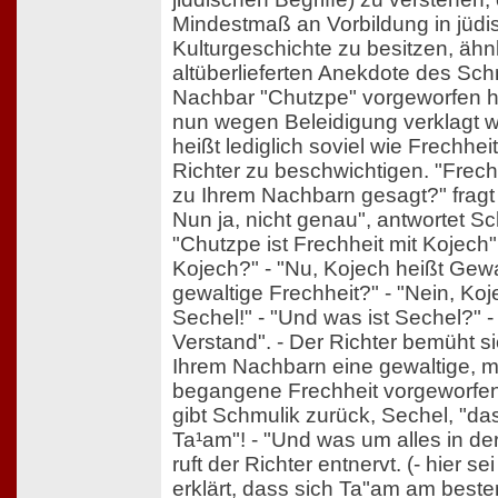
Mindestmaß an Vorbildung in jüdi
Kulturgeschichte zu besitzen, ähnl
altüberlieferten Anekdote des Sch
Nachbar "Chutzpe" vorgeworfen h
nun wegen Beleidigung verklagt w
heißt lediglich soviel wie Frechhei
Richter zu beschwichtigen. "Frech
zu Ihrem Nachbarn gesagt?" fragt 
Nun ja, nicht genau", antwortet S
"Chutzpe ist Frechheit mit Kojech"
Kojech?" - "Nu, Kojech heißt Gewal
gewaltige Frechheit?" - "Nein, Koj
Sechel!" - "Und was ist Sechel?" - 
Verstand". - Der Richter bemüht s
Ihrem Nachbarn eine gewaltige, m
begangene Frechheit vorgeworfen?
gibt Schmulik zurück, Sechel, "das
Ta¹am"! - "Und was um alles in de
ruft der Richter entnervt. (- hier s
erklärt, dass sich Ta"am am besten 