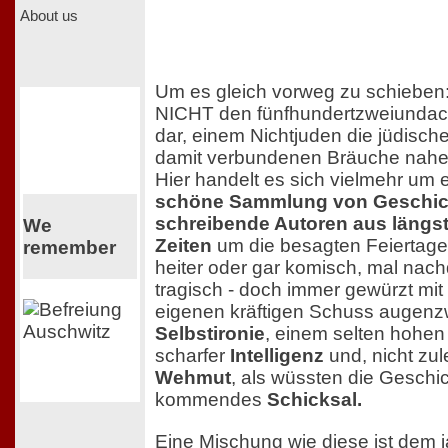
About us
Um es gleich vorweg zu schieben:
NICHT den fünfhundertzweiundac
dar, einem Nichtjuden die jüdisch
damit verbundenen Bräuche nahe 
Hier handelt es sich vielmehr um 
schöne Sammlung von Geschic
schreibende Autoren aus längs
We
Zeiten
um die besagten Feiertag
remember
heiter oder gar komisch, mal nac
tragisch - doch immer gewürzt mi
eigenen kräftigen Schuss augenz
Selbstironie
, einem selten hohe
scharfer
Intelligenz
und, nicht zul
Wehmut
, als wüssten die Geschi
kommendes
Schicksal.
Eine Mischung wie diese ist dem j