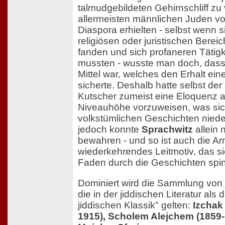
talmudgebildeten Gehirnschliff zu
allermeisten männlichen Juden vor
Diaspora erhielten - selbst wenn s
religiösen oder juristischen Berei
fanden und sich profaneren Täti
mussten - wusste man doch, dass 
Mittel war, welches den Erhalt ein
sicherte. Deshalb hatte selbst der
Kutscher zumeist eine Eloquenz a
Niveauhöhe vorzuweisen, was sic
volkstümlichen Geschichten nieder
jedoch konnte
Sprachwitz
allein 
bewahren - und so ist auch die Arm
wiederkehrendes Leitmotiv, das sic
Faden durch die Geschichten spin
Dominiert wird die Sammlung von 
die in der jiddischen Literatur als 
jiddischen Klassik" gelten:
Izchak
1915), Scholem Alejchem (1859