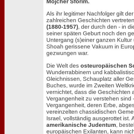
Mojcher Sforim.
Als ihr legitimer Nachfolger gilt der
zahlreichen Geschichten vertrete
(1880-1957)
, der durch den - in d
seiner späten Geburt noch den g
Untergang (s)einer ganzen Kultur
Shoah gerissene Vakuum in Euro
gezwungen war.
Die Welt des
osteuropäischen Sc
Wunderrabbinern und kabbalistis
Gleichnissen, Schauplatz aller G
Buches, wurde im Zweiten Weltkri
vernichtet, dass die Geschichten a
Vergangenheit zu verstehen sind -
Vergangenheit, deren Erbe, abge
vereinzelten chassidischen Geme
Israel, vollständig ausgerottet ist.
amerikanische Judentum
, best
europäischen Exilanten, kann nic