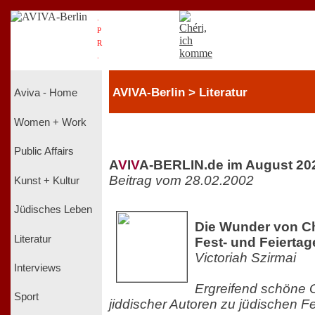
.
P
R
.
AVIVA-Berlin > Literatur
Aviva - Home
Women + Work
Public Affairs
A
V
I
V
A-BERLIN.de im August 20
Beitrag vom 28.02.2002
Kunst + Kultur
Jüdisches Leben
Die Wunder von C
Literatur
Fest- und Feiertag
Victoriah Szirmai
Interviews
Ergreifend schöne 
Sport
jiddischer Autoren zu jüdischen F