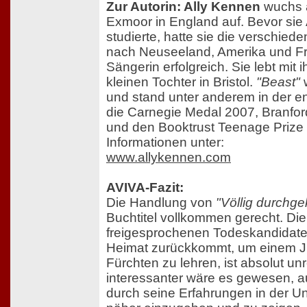
Zur Autorin: Ally Kennen
wuchs a
Exmoor in England auf. Bevor sie
studierte, hatte sie die verschied
nach Neuseeland, Amerika und Fr
Sängerin erfolgreich. Sie lebt mit
kleinen Tochter in Bristol.
"Beast"
w
und stand unter anderem in der e
die Carnegie Medal 2007, Branfo
und den Booktrust Teenage Prize
Informationen unter:
www.allykennen.com
AVIVA-Fazit:
Die Handlung von
"Völlig durchgek
Buchtitel vollkommen gerecht. Die
freigesprochenen Todeskandidaten
Heimat zurückkommt, um einem J
Fürchten zu lehren, ist absolut unr
interessanter wäre es gewesen, a
durch seine Erfahrungen in der U