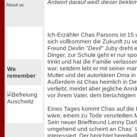
Antwort darauf weiß dieser bek
About us
Ich-Erzähler Chas Parsons ist 15 
sich vollkommen die Zukunft zu v
Freund Devlin
"Devil"
Juby dreht e
Dinger, zur Schule geht er nur spo
trinkt und hat die Familie verlasse
war, seitdem lebt er mit seiner m
We
Mutter und der autoritären Oma in
remember
Außerdem ist Chas heimlich in De
verliebt, meidet aber jegliche An
vor ihrem Vater, dem berüchtigte
Eines Tages kommt Chas auf die I
wäre, einem zu Tode verurteilten 
Sein neuer Brieffreund Lenny Darl
umgehend und scheint an Chas´ 
interessiert. Der berichtet bereitwill