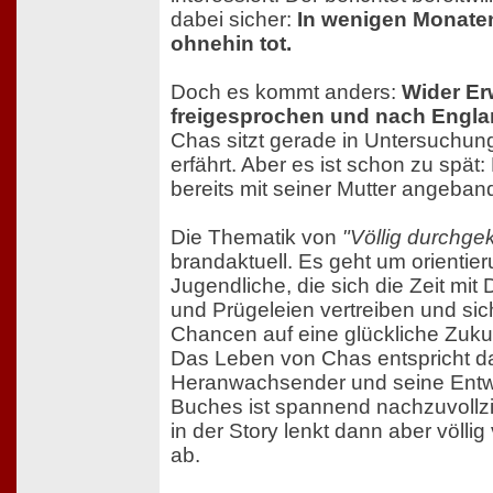
dabei sicher:
In wenigen Monaten 
ohnehin tot.
Doch es kommt anders:
Wider Er
freigesprochen und nach Engl
Chas sitzt gerade in Untersuchung
erfährt. Aber es ist schon zu spät:
bereits mit seiner Mutter angebande
Die Thematik von
"Völlig durchgek
brandaktuell. Es geht um orientie
Jugendliche, die sich die Zeit mit 
und Prügeleien vertreiben und sic
Chancen auf eine glückliche Zuku
Das Leben von Chas entspricht da
Heranwachsender und seine Entw
Buches ist spannend nachzuvollz
in der Story lenkt dann aber völli
ab.