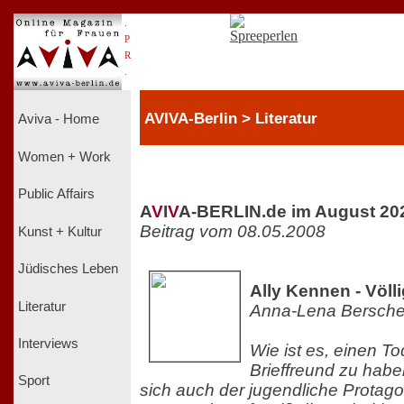
.
P
R
.
AVIVA-Berlin > Literatur
Aviva - Home
Women + Work
Public Affairs
A
V
I
V
A-BERLIN.de im August 20
Beitrag vom 08.05.2008
Kunst + Kultur
Jüdisches Leben
Ally Kennen - Völl
Literatur
Anna-Lena Bersche
Interviews
Wie ist es, einen T
Brieffreund zu habe
Sport
sich auch der jugendliche Protago