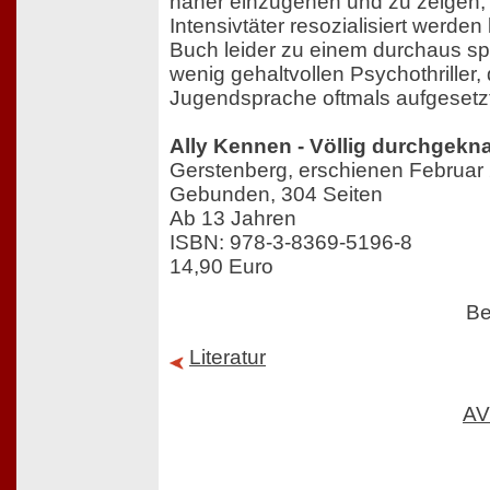
näher einzugehen und zu zeigen, 
Intensivtäter resozialisiert werde
Buch leider zu einem durchaus s
wenig gehaltvollen Psychothriller
Jugendsprache oftmals aufgesetzt 
Ally Kennen - Völlig durchgekna
Gerstenberg, erschienen Februar
Gebunden, 304 Seiten
Ab 13 Jahren
ISBN: 978-3-8369-5196-8
14,90 Euro
Be
Literatur
AV