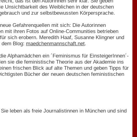
eicht, das ist den Autorinnen sehr klar. Sie geben
ie Unsichtbarkeit des Weiblichen in der deutschen
gebrauch und zur selbstbewussten Körpersprache.
neue Gefahrenquellen mit sich: Die Autorinnen
n mit ihren Fotos auf Online-Communities betrieben
t für sich erobern. Meredith Haaf, Susanne Klingner und
f dem Blog:
maedchenmannschaft.net
.
die Alphamädchen ein ´Feminismus für EinsteigerInnen´-
len sie die feministische Theorie aus der Akademie ins
einen frischen Blick auf alte Themen und geben Tipps für
wichtigsten Bücher der neuen deutschen feministischen
ie leben als freie Journalistinnen in München und sind