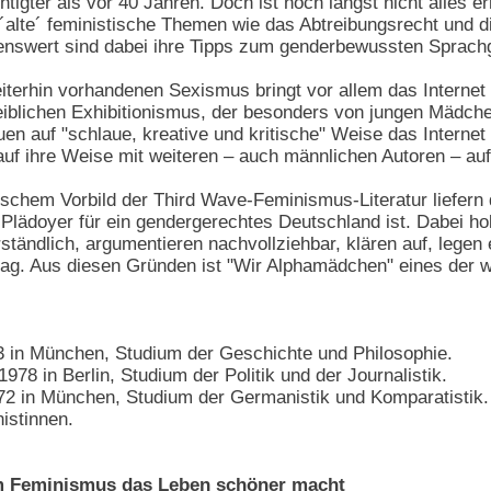
gter als vor 40 Jahren. Doch ist noch längst nicht alles err
´alte´ feministische Themen wie das Abtreibungsrecht und d
nswert sind dabei ihre Tipps zum genderbewussten Sprach
erhin vorhandenen Sexismus bringt vor allem das Internet 
iblichen Exhibitionismus, der besonders von jungen Mädche
uen auf "schlaue, kreative und kritische" Weise das Interne
auf ihre Weise mit weiteren – auch männlichen Autoren – au
chem Vorbild der Third Wave-Feminismus-Literatur liefern 
n Plädoyer für ein gendergerechtes Deutschland ist. Dabei ho
ständlich, argumentieren nachvollziehbar, klären auf, legen 
ltag. Aus diesen Gründen ist "Wir Alphamädchen" eines der 
3 in München, Studium der Geschichte und Philosophie.
1978 in Berlin, Studium der Politik und der Journalistik.
72 in München, Studium der Germanistik und Komparatistik. S
istinnen.
 Feminismus das Leben schöner macht