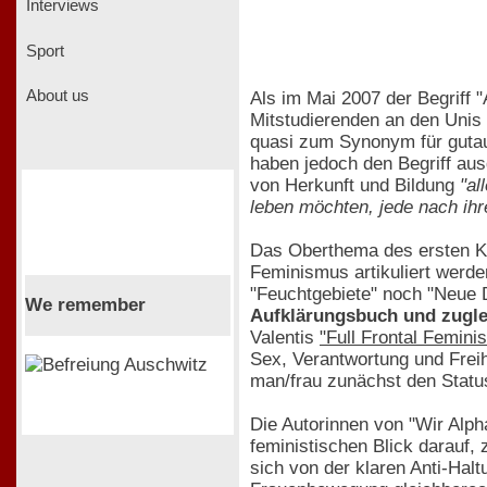
Interviews
Sport
About us
Als im Mai 2007 der Begriff
Mitstudierenden an den Unis
quasi zum Synonym für gutau
haben jedoch den Begriff au
von Herkunft und Bildung
"al
leben möchten, jede nach ihre
Das Oberthema des ersten Kap
Feminismus artikuliert werde
"Feuchtgebiete" noch "Neue 
We remember
Aufklärungsbuch und zugle
Valentis
"Full Frontal Femini
Sex, Verantwortung und Frei
man/frau zunächst den Status
Die Autorinnen von "Wir Al
feministischen Blick darauf,
sich von der klaren Anti-Hal