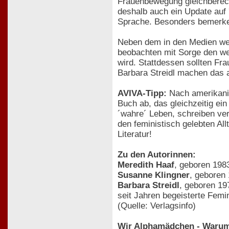
Frauenbewegung gleichberechti
deshalb auch ein Update auf 
Sprache. Besonders bemerke
Neben dem in den Medien weit
beobachten mit Sorge den we
wird. Stattdessen sollten Fra
Barbara Streidl machen das 
AVIVA-Tipp:
Nach amerikanis
Buch ab, das gleichzeitig ei
´wahre´ Leben, schreiben ver
den feministisch gelebten Al
Literatur!
Zu den Autorinnen:
Meredith Haaf
, geboren 198
Susanne Klingner
, geboren 
Barbara Streidl
, geboren 19
seit Jahren begeisterte Femin
(Quelle: Verlagsinfo)
Wir Alphamädchen - Warum