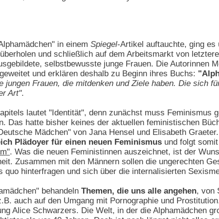
 "Alphamädchen" in einem
Spiegel
-Artikel auftauchte, ging es
 überholen und schließlich auf dem Arbeitsmarkt von letzte
sgebildete, selbstbewusste junge Frauen. Die Autorinnen Me
sgeweitet und erklären deshalb zu Beginn ihres Buchs:
"Alph
le jungen Frauen, die mitdenken und Ziele haben. Die sich fü
r Art"
.
itels lautet "Identität", denn zunächst muss Feminismus g
n. Das hatte bisher keines der aktuellen feministischen Bü
Deutsche Mädchen" von Jana Hensel und Elisabeth Graeter. 
ich Plädoyer für einen neuen Feminismus
und folgt somit
sm"
. Was die neuen Feministinnen auszeichnet, ist der Wunsc
heit. Zusammen mit den Männern sollen die ungerechten Ge
 quo hinterfragen und sich über die internalisierten Sexism
phamädchen" behandeln
Themen, die uns alle angehen
, von
 z.B. auch auf den Umgang mit Pornographie und Prostitution
tung Alice Schwarzers. Die Welt, in der die Alphamädchen gro