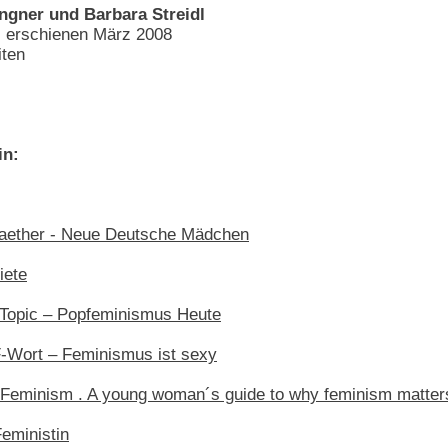
ngner und Barbara Streidl
 erschienen März 2008
ten
in:
Raether - Neue Deutsche Mädchen
iete
 Topic – Popfeminismus Heute
F-Wort – Feminismus ist sexy
al Feminism . A young woman´s guide to why feminism matter
Feministin