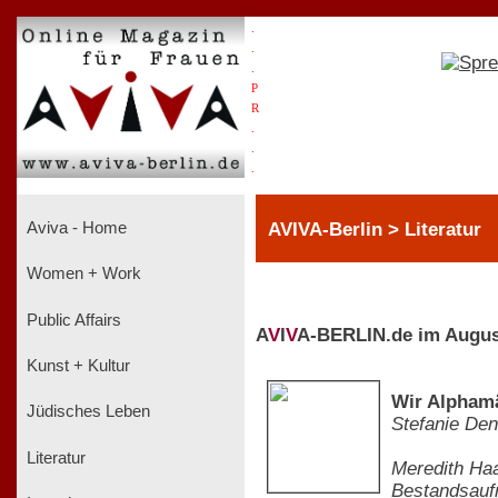
.
.
.
P
R
.
.
.
AVIVA-Berlin > Literatur
Aviva - Home
Women + Work
Public Affairs
A
V
I
V
A-BERLIN.de im Augus
Kunst + Kultur
Wir Alpham
Jüdisches Leben
Stefanie Den
Literatur
Meredith Ha
Bestandsauf