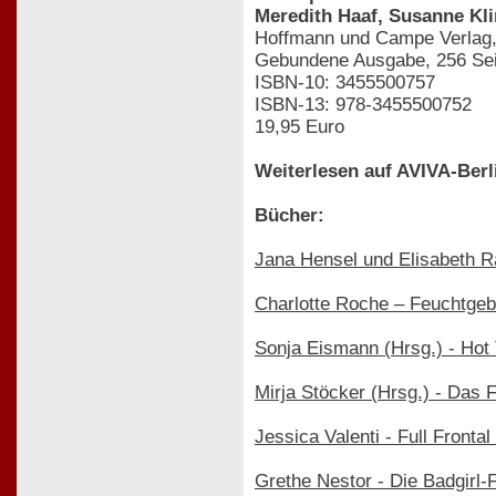
Meredith Haaf, Susanne Kli
Hoffmann und Campe Verlag,
Gebundene Ausgabe, 256 Sei
ISBN-10: 3455500757
ISBN-13: 978-3455500752
19,95 Euro
Weiterlesen auf AVIVA-Berl
Bücher:
Jana Hensel und Elisabeth 
Charlotte Roche – Feuchtgeb
Sonja Eismann (Hrsg.) - Hot
Mirja Stöcker (Hrsg.) - Das 
Jessica Valenti - Full Front
Grethe Nestor - Die Badgirl-