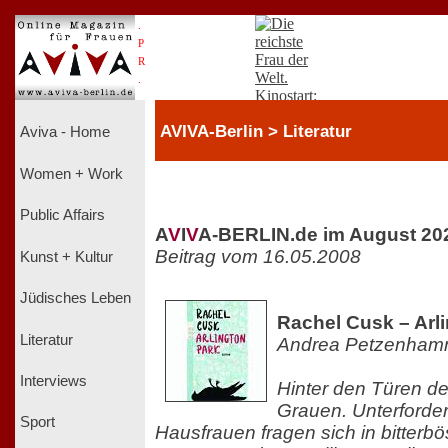
.
P
R
.
AVIVA-Berlin > Literatur
Aviva - Home
Women + Work
Public Affairs
A
V
I
V
A-BERLIN.de im August 20
Beitrag vom 16.05.2008
Kunst + Kultur
Jüdisches Leben
Rachel Cusk – Arl
Literatur
Andrea Petzenham
Interviews
Hinter den Türen de
Grauen. Unterforder
Sport
Hausfrauen fragen sich in bitterbö