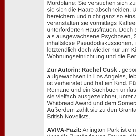
Mordpläne: Sie versuchen sich zu
sie sich die Haare abschneiden. Um
bereichern und nicht ganz so eins
veranstalten sie vormittags Kaffee
unterforderten Hausfrauen. Doch s
als ausgewachsene Psychosen, S
inhaltslose Pseudodiskussionen, 
letztendlich doch wieder nur um K
Wohnungseinrichtung und die Ber
Zur Autorin: Rachel Cusk
, gebo
aufgewachsen in Los Angeles, lebt 
ist verheiratet und hat ein Kind. Fü
Romane und ein Sachbuch umfa
sie vielfach ausgezeichnet, unte
Whitbread Award und dem Somer
Außerdem zählt sie zu den Granta
British Novelists.
AVIVA-Fazit:
Arlington Park ist ei