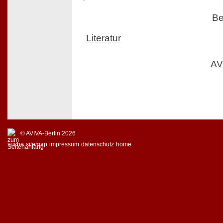
Be
Literatur
AV
© AVIVA-Berlin 2026
suche
sitemap
impressum
datenschutz
home