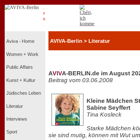
.
P
R
.
AVIVA-Berlin > Literatur
Aviva - Home
Women + Work
Public Affairs
A
V
I
V
A-BERLIN.de im August 20
Beitrag vom 03.06.2008
Kunst + Kultur
Jüdisches Leben
Kleine Mädchen S
Literatur
Sabine Seyffert
Tina Kosleck
Interviews
Starke Mädchen kö
Sport
sie sind mutig, können mit Wut 