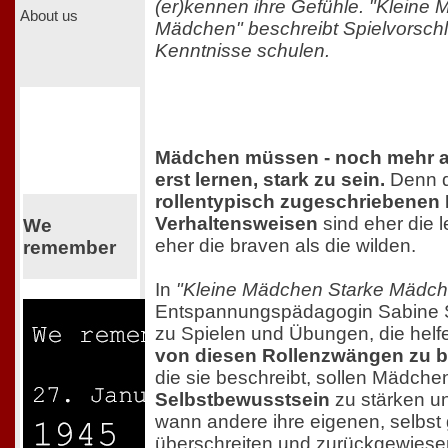
(er)kennen ihre Gefühle. "Kleine
About us
Mädchen" beschreibt Spielvorschl
Kenntnisse schulen.
Mädchen müssen - noch mehr al
erst lernen, stark zu sein.
Denn d
rollentypisch zugeschriebenen
Verhaltensweisen
sind eher die l
We
eher die braven als die wilden.
remember
In
"Kleine Mädchen Starke Mädch
Entspannungspädagogin Sabine S
zu Spielen und Übungen, die helf
von diesen Rollenzwängen zu be
die sie beschreibt, sollen Mädchen
Selbstbewusstsein
zu stärken 
wann andere ihre eigenen, selbst
überschreiten und zurückgewiese