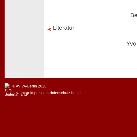
Be
Literatur
Yvo
© AVIVA-Berlin 2026
suche
sitemap
impressum
datenschutz
home