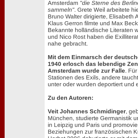
Amsterdam
"die Sterne des Berlin
sammeln"
. Grete Weil arbeitete hi
Bruno Walter dirigierte, Elisabeth 
Klaus Gerron filmte und Max Bec
Bekannte holländische Literaten 
und Nico Rost haben die Exillitera
nahe gebracht.
Mit dem Einmarsch der deutsch
1940 erlosch das lebendige Zen
Amsterdam wurde zur Falle
. Für
Stationen des Exils, andere tauch
unter oder wurden deportiert und 
Zu den Autoren:
Veit Johannes Schmidinger
, ge
München, studierte Germanistik 
in Leipzig und Paris und promovi
Beziehungen zur französischen Kul