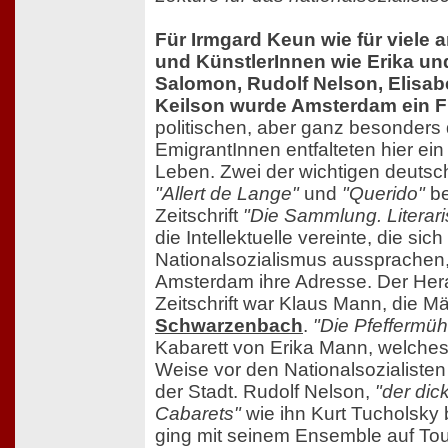
Für Irmgard Keun wie für viele 
und KünstlerInnen wie Erika un
Salomon, Rudolf Nelson, Elisab
Keilson wurde Amsterdam ein F
politischen, aber ganz besonders 
EmigrantInnen entfalteten hier ein 
Leben. Zwei der wichtigen deutsc
"Allert de Lange"
und
"Querido"
be
Zeitschrift
"Die Sammlung. Literari
die Intellektuelle vereinte, die sic
Nationalsozialismus aussprachen, 
Amsterdam ihre Adresse. Der Her
Zeitschrift war Klaus Mann, die 
Schwarzenbach
.
"Die Pfeffermüh
Kabarett von Erika Mann, welches
Weise vor den Nationalsozialisten 
der Stadt. Rudolf Nelson,
"der di
Cabarets"
wie ihn Kurt Tucholsky 
ging mit seinem Ensemble auf Tou