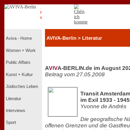
.
P
R
.
AVIVA-Berlin > Literatur
Aviva - Home
Women + Work
Public Affairs
A
V
I
V
A-BERLIN.de im August 20
Beitrag vom 27.05.2008
Kunst + Kultur
Jüdisches Leben
Transit Amsterdam
Literatur
im Exil 1933 - 1945
Yvonne de Andrés
Interviews
Die geografische Nä
Sport
offenen Grenzen und die Gastfreu