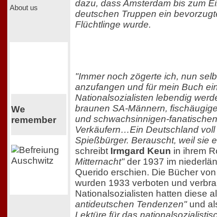
dazu, dass Amsterdam bis zum E
About us
deutschen Truppen ein bevorzugte
Flüchtlinge wurde.
"Immer noch zögerte ich, nun selb
anzufangen und für mein Buch ei
Nationalsozialisten lebendig werd
braunen SA-Männern, fischäugig
We
und schwachsinnigen-fanatischen
remember
Verkäufern…Ein Deutschland voll
Spießbürger. Berauscht, weil sie e
schreibt
Irmgard Keun
in ihrem 
Mitternacht"
der 1937 im niederlän
Querido erschien. Die Bücher vo
wurden 1933 verboten und verbra
Nationalsozialisten hatten diese a
antideutschen Tendenzen"
und a
Lektüre für das nationalsozialistis