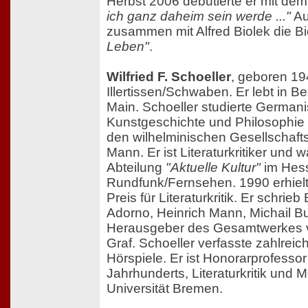
Herbst 2006 debutierte er mit de
ich ganz daheim sein werde ..."
Au
zusammen mit Alfred Biolek die B
Leben"
.
Wilfried F. Schoeller
, geboren 19
Illertissen/Schwaben. Er lebt in B
Main. Schoeller studierte Germani
Kunstgeschichte und Philosophie
den wilhelminischen Gesellschaftsk
Mann. Er ist Literaturkritiker und w
Abteilung
"Aktuelle Kultur"
im Hes
Rundfunk/Fernsehen. 1990 erhielt 
Preis für Literaturkritik. Er schrie
Adorno, Heinrich Mann, Michail B
Herausgeber des Gesamtwerkes 
Graf. Schoeller verfasste zahlreich
Hörspiele. Er ist Honorarprofessor 
Jahrhunderts, Literaturkritik und 
Universität Bremen.