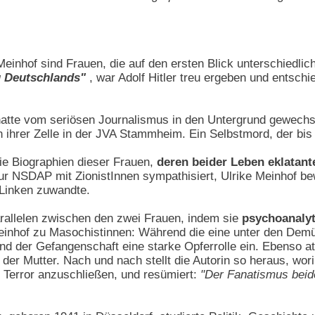
inhof sind Frauen, die auf den ersten Blick unterschiedlich
u Deutschlands"
, war Adolf Hitler treu ergeben und entsc
 hatte vom seriösen Journalismus in den Untergrund gewechs
 ihrer Zelle in der JVA Stammheim. Ein Selbstmord, der bis 
die Biographien dieser Frauen,
deren beider Leben eklata
zur NSDAP mit ZionistInnen sympathisiert, Ulrike Meinhof 
 Linken zuwandte.
arallelen zwischen den zwei Frauen, indem sie
psychoanalyt
inhof zu Masochistinnen: Während die eine unter den Demüt
 der Gefangenschaft eine starke Opferrolle ein. Ebenso att
der Mutter. Nach und nach stellt die Autorin so heraus, w
 Terror anzuschließen, und resümiert:
"Der Fanatismus beide