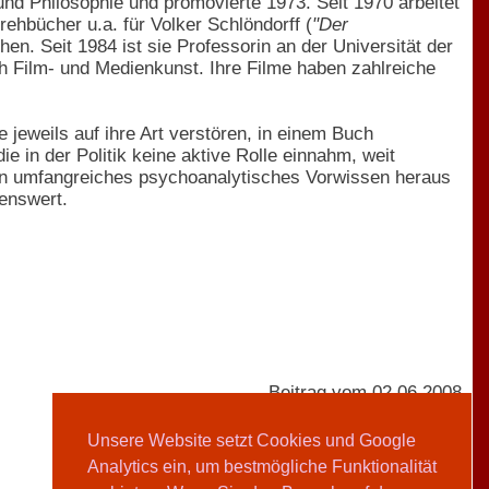
 und Philosophie und promovierte 1973. Seit 1970 arbeitet
rehbücher u.a. für Volker Schlöndorff (
"Der
en. Seit 1984 ist sie Professorin an der Universität der
ch Film- und Medienkunst. Ihre Filme haben zahlreiche
jeweils auf ihre Art verstören, in einem Buch
e in der Politik keine aktive Rolle einnahm, weit
zen umfangreiches psychoanalytisches Vorwissen heraus
lenswert.
Beitrag vom 02.06.2008
Unsere Website setzt Cookies und Google
Analytics ein, um bestmögliche Funktionalität
AVIVA-Redaktion