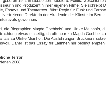
r
, geboren 1941 in Düsseldorf, studierte Politik, Geschichte
sseurin und Produzentin ihrer eigenen Filme. Sie schreibt D
le, Essays und Theatertext, führt Regie für Funk und Fernseh
stellvertretende Direktorin der Akademie der Künste im Berei
lmfestivals gewonnen.
, die Biographien Magda Goebbels´ und Ulrike Meinhofs, die 
etrachtung etwas einseitig, da offenbar zu Magda Goebbels, di
war als zu Ulrike Meinhof. Die Ausführungen Brückners set
svoll. Daher ist das Essay für LaiInnen nur bedingt empfeh
liche Terror
chienen 2008