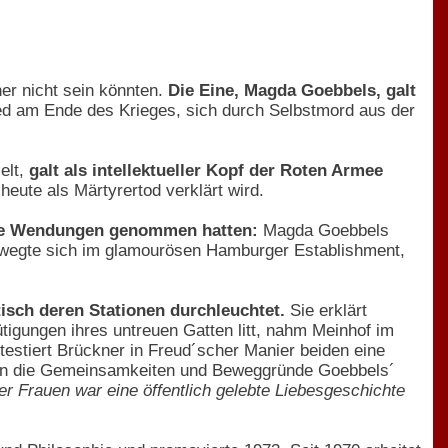
er nicht sein könnten.
Die Eine, Magda Goebbels, galt
hied am Ende des Krieges, sich durch Selbstmord aus der
elt,
galt als intellektueller Kopf der Roten Armee
heute als Märtyrertod verklärt wird.
nte Wendungen genommen hatten:
Magda Goebbels
bewegte sich im glamourösen Hamburger Establishment,
isch deren Stationen durchleuchtet.
Sie erklärt
igungen ihres untreuen Gatten litt, nahm Meinhof im
estiert Brückner in Freud´scher Manier beiden eine
orin die Gemeinsamkeiten und Beweggründe Goebbels´
r Frauen war eine öffentlich gelebte Liebesgeschichte