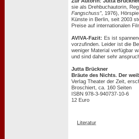
Zur Autorin: Jutta Brückne
sie als Drehbuchautorin, Regi
Fangschuss"
, 1976), Hörspie
Künste in Berlin, seit 2003 
Preise auf internationalen Fi
AVIVA-Fazit:
Es ist spannend
vorzufinden. Leider ist die B
weniger Material verfügbar 
und sind daher sehr anspruch
Jutta Brückner
Bräute des Nichts. Der weib
Verlag Theater der Zeit, ers
Broschiert, ca. 160 Seiten
ISBN 978-3-940737-10-6
12 Euro
Literatur