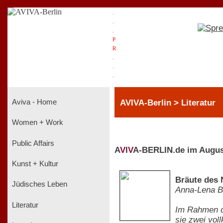
.
.
.
P
R
.
.
.
AVIVA-Berlin > Literatur
Aviva - Home
Women + Work
Public Affairs
A
V
I
V
A-BERLIN.de im Augus
Kunst + Kultur
Bräute des 
Jüdisches Leben
Anna-Lena B
Literatur
Im Rahmen de
sie zwei vol